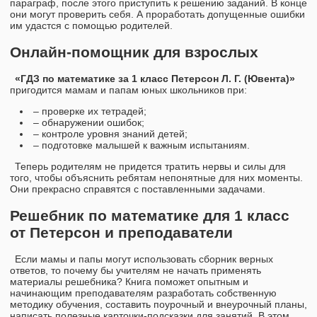
параграф, после этого приступить к решению заданий. В конце
они могут проверить себя. А проработать допущенные ошибки
им удастся с помощью родителей.
Онлайн-помощник для взрослых
«ГДЗ по математике за 1 класс Петерсон Л. Г. (Ювента)»
пригодится мамам и папам юных школьников при:
– проверке их тетрадей;
– обнаружении ошибок;
– контроле уровня знаний детей;
– подготовке малышей к важным испытаниям.
Теперь родителям не придется тратить нервы и силы для
того, чтобы объяснить ребятам непонятные для них моменты.
Они прекрасно справятся с поставленными задачами.
Решебник по математике для 1 класс
от Петерсон и преподаватели
Если мамы и папы могут использовать сборник верных
ответов, то почему бы учителям не начать применять
материалы решебника? Книга поможет опытным и
начинающим преподавателям разработать собственную
методику обучения, составить поурочный и внеурочный планы,
написать полезные карточки-подсказки для занятий. В этом