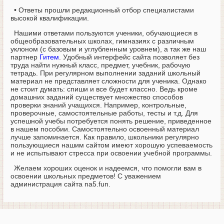
• Ответы прошли редакционный отбор специалистами
высокой квалификации.
Нашими ответами пользуются ученики, обучающиеся в
общеобразовательных школах, гимназиях с различным
уклоном (с базовым и углубленным уровнем), а так же наш
партнер
Гитем
. Удобный интерфейс сайта позволяет без
труда найти нужный класс, предмет, учебник, рабочую
тетрадь. При регулярном выполнении заданий школьный
материал не представляет сложности для ученика. Однако
не стоит думать: спиши и все будет классно. Ведь кроме
домашних заданий существует множество способов
проверки знаний учащихся. Например, контрольные,
проверочные, самостоятельные работы, тесты и т.д. Для
успешной учебы потребуется понять решение, приведенное
в нашем пособии. Самостоятельно освоенный материал
лучше запоминается. Как правило, школьники регулярно
пользующиеся нашим сайтом имеют хорошую успеваемость
и не испытывают стресса при освоении учебной программы.
Желаем хороших оценок и надеемся, что помогли вам в
освоении школьных предметов! С уважением
администрация сайта na5.fun.