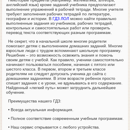
Некоторые предметы (например: математика, алгебра,
английский язык) кроме заданий учебника предполагают
выполнение упражнений в рабочей тетради. Многие учителя
требуют заполнения рабочих тетрадей по литературе,
географии и истории. В
ГДЗ ЛОЛ
можно найти правильно
выполненные задания из учебников, рабочих тетрадей,
контрольных и самостоятельных работ или проверить
перевод текста соответствующих разным программам.
Не секрет, что в начальной школе многие родители
помогают детям с выполнением домашних заданий. Многие
взрослые люди с трудом вспоминают школьную программу.
Решебник – это возможность освежить знания и помочь
своим детям с учебой. Как правило, ученики самостоятельно
начинают пользоваться пособием, начиная с пятого или
шестого класса. В первом, втором и третьем классе
родителям не следует допускать ученика до сайта с
домашними заданиями. В этом возрасте ребенок просто
спишет задания с е уроки, не вдумываясь в его содержание.
Найденный «легкий путь» может затруднить дальнейшее
обучение.
Преимущества нашего ГДЗ:
• Всегда актуальная информация.
• Полное соответствие современным учебным программам.
• Наш сервис открывается с любого устройства.