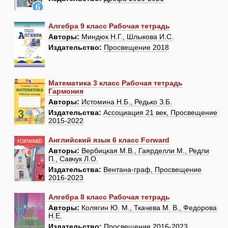
Алгебра 9 класс Рабочая тетрадь
Авторы:
Миндюк Н.Г., Шлыкова И.С.
Издательство:
Просвещение 2018
Математика 3 класс Рабочая тетрадь
Гармония
Авторы:
Истомина Н.Б., Редько З.Б.
Издательства:
Ассоциация 21 век, Просвещение
2015-2022
Английский язык 6 класс Forward
Авторы:
Вербицкая М.В., Гаярделли М., Редли
П., Савчук Л.О.
Издательства:
Вентана-граф, Просвещение
2016-2023
Алгебра 8 класс Рабочая тетрадь
Авторы:
Колягин Ю. М., Ткачева М. В., Федорова
Н.Е.
Издательство:
Просвещение 2016-2023