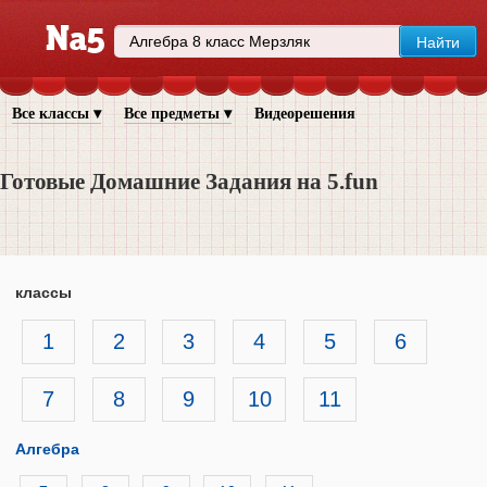
Все классы ▾
Все предметы ▾
Видеорешения
Готовые Домашние Задания на 5.fun
классы
1
2
3
4
5
6
7
8
9
10
11
Алгебра