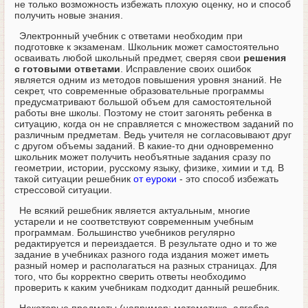
не только возможность избежать плохую оценку, но и способ
получить новые знания.
Электронный учебник с ответами необходим при
подготовке к экзаменам. Школьник может самостоятельно
осваивать любой школьный предмет, сверяя свои
решения
с готовыми ответами
. Исправление своих ошибок
является одним из методов повышения уровня знаний. Не
секрет, что современные образовательные программы
предусматривают большой объем для самостоятельной
работы вне школы. Поэтому не стоит загонять ребенка в
ситуацию, когда он не справляется с множеством заданий по
различным предметам. Ведь учителя не согласовывают друг
с другом объемы заданий. В какие-то дни одновременно
школьник может получить необъятные задания сразу по
геометрии, истории, русскому языку, физике, химии и т.д. В
такой ситуации решебник
от еуроки
- это способ избежать
стрессовой ситуации.
Не всякий решебник является актуальным, многие
устарели и не соответствуют современным учебным
программам. Большинство учебников регулярно
редактируется и переиздается. В результате одно и то же
задание в учебниках разного года издания может иметь
разный номер и располагаться на разных страницах. Для
того, что бы корректно сверить ответы необходимо
проверить к каким учебникам подходит данный решебник.