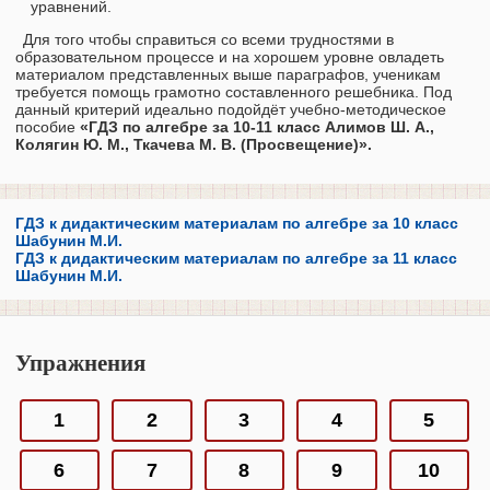
уравнений.
Для того чтобы справиться со всеми трудностями в
образовательном процессе и на хорошем уровне овладеть
материалом представленных выше параграфов, ученикам
требуется помощь грамотно составленного решебника. Под
данный критерий идеально подойдёт учебно-методическое
пособие
«ГДЗ по алгебре за 10‐11 класс Алимов Ш. А.,
Колягин Ю. М., Ткачева М. В. (Просвещение)»
.
ГДЗ к дидактическим материалам по алгебре за 10 класс
Шабунин М.И.
ГДЗ к дидактическим материалам по алгебре за 11 класс
Шабунин М.И.
Упражнения
1
2
3
4
5
6
7
8
9
10