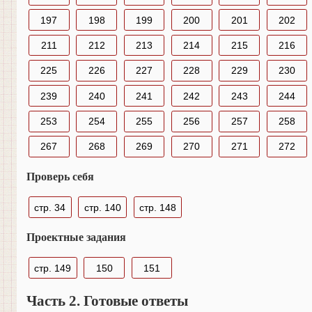
197
198
199
200
201
202
211
212
213
214
215
216
225
226
227
228
229
230
239
240
241
242
243
244
253
254
255
256
257
258
267
268
269
270
271
272
Проверь себя
стр. 34
стр. 140
стр. 148
Проектные задания
стр. 149
150
151
Часть 2. Готовые ответы