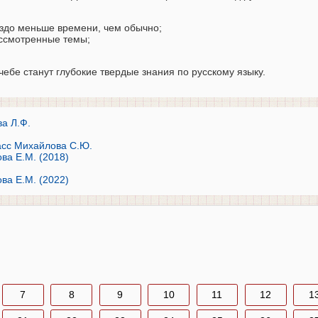
здо меньше времени, чем обычно;
ассмотренные темы;
ебе станут глубокие твердые знания по русскому языку.
ва Л.Ф.
ласс Михайлова С.Ю.
ва Е.М. (2018)
ва Е.М. (2022)
7
8
9
10
11
12
1