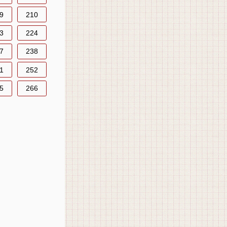
9
210
3
224
7
238
1
252
5
266