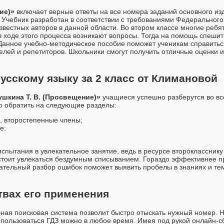
ние)»
включает верные ответы на все номера заданий основного из
. Учебник разработан в соответствии с требованиями Федерального
звестных авторов в данной области. Во втором классе многие ребя
 ходе этого процесса возникают вопросы. Тогда на помощь спешит
анное учебно-методическое пособие поможет ученикам справитьс
лей и репетиторов. Школьники смогут получить отличные оценки 
усскому языку за 2 класс от Климановой
ушкина Т. В. (Просвещение)»
учащиеся успешно разберутся во вс
о обратить на следующие разделы:
 второстепенные члены;
е;
спытания в увлекательное занятие, ведь в ресурсе второклассник
 стоит увлекаться бездумным списыванием. Гораздо эффективнее 
тельный разбор ошибок поможет выявить пробелы в знаниях и те
твах его применения
бная поисковая система позволит быстро отыскать нужный номер.
пользоваться ГДЗ можно в любое время. Имея под рукой онлайн-с