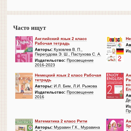
Часто ищут
Английский язык 2 класс
Не
Рабочая тетрадь
Ав
Авторы:
Кузовлев В. П.,
Из
Перегудова Э. Ш., Пастухова С. А.
Издательство:
Просвещение
2016-2023
Немецкий язык 2 класс Рабочая
Ан
тетрадь
Ра
ко
Авторы:
И.Л. Бим, Л.И. Рыжова
En
Издательство:
Просвещение
Ав
2016
Де
Из
Пр
Математика 2 класс Ритм
Ан
Sp
Авторы:
Муравин Г.К., Муравина