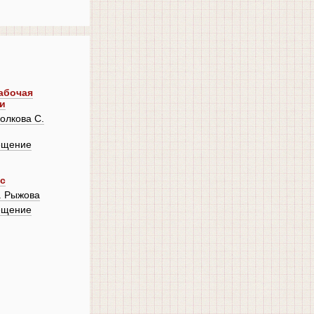
Рабочая
и
олкова С.
ещение
сс
. Рыжова
ещение