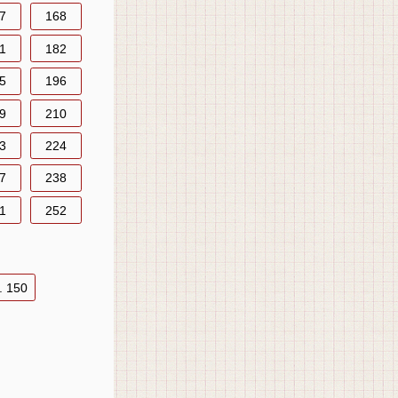
7
168
1
182
5
196
9
210
3
224
7
238
1
252
. 150