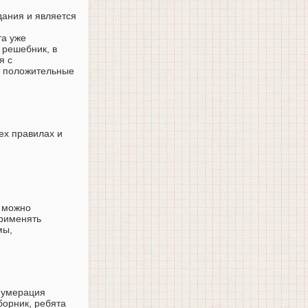
дания и является
та уже
 решебник, в
я с
и положительные
ех правилах и
у можно
применять
мы,
 Нумерация
борник, ребята