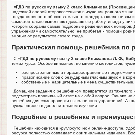
«ГДЗ по русскому языку 2 класс Климанова (Просвеще
надежной опорой второклассников в изучении родного языка
государственного образовательного стандарта коллективом и
самостоятельно выполняют домашнюю работу, иногда у них в
котором собраны самые подробные решения всех номеров. Д
упражнениями самостоятельно, не прибегая к помощи родите
эмоции от результатов своего труда.
Практическая помощь решебника по р
С
«ГДЗ по русскому языку 2 класс Климанова Л. Ф., Баб
темах курса. Особое внимание, по мнению методистов, нужн
распространенные и нераспространенные предложения,
правописание слов с безударным гласным звуком в корн
собственные и нарицательные имена существительные.
Домашние задания с решебником превратятся из тяжелого и
подсмотреть правильный ответ на любой вопрос. Однако не
решебник для самопроверки выполненных упражнений. А тща
нуждающиеся в дополнительном изучении.
Подробнее о решебнике и преимущес
Решебник находится в круглосуточном онлайн-доступе. Удо
ресурса полностью совпадает с оригинальным изданием. Вос