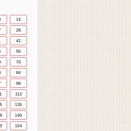
3
14
7
28
1
42
5
56
9
70
3
84
7
98
1
112
5
126
9
140
3
154