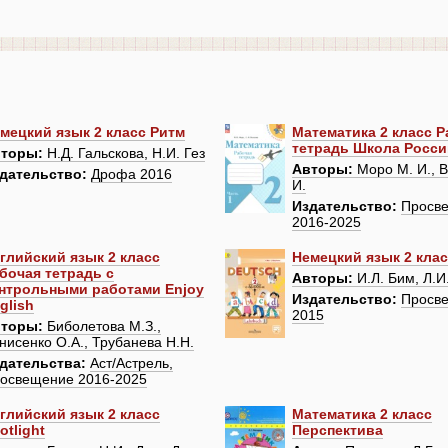
мецкий язык 2 класс Ритм
Математика 2 класс 
тетрадь Школа Росси
торы:
Н.Д. Гальскова, Н.И. Гез
Авторы:
Моро М. И., В
дательство:
Дрофа 2016
И.
Издательство:
Просв
2016-2025
глийский язык 2 класс
Немецкий язык 2 кла
бочая тетрадь с
Авторы:
И.Л. Бим, Л.И
нтрольными работами Enjoy
Издательство:
Просв
glish
2015
торы:
Биболетова М.З.,
нисенко О.А., Трубанева Н.Н.
дательства:
Аст/Астрель,
освещение 2016-2025
глийский язык 2 класс
Математика 2 класс
otlight
Перспектива