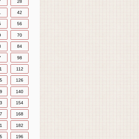
7
28
1
42
5
56
9
70
3
84
7
98
1
112
5
126
9
140
3
154
7
168
1
182
5
196