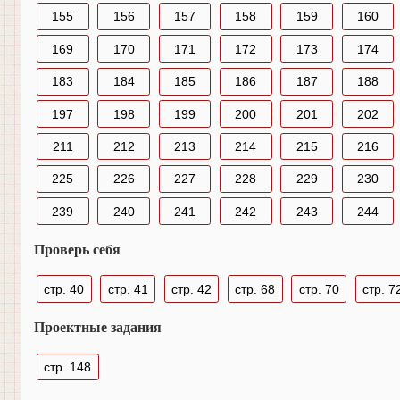
155
156
157
158
159
160
169
170
171
172
173
174
183
184
185
186
187
188
197
198
199
200
201
202
211
212
213
214
215
216
225
226
227
228
229
230
239
240
241
242
243
244
Проверь себя
стр. 40
стр. 41
стр. 42
стр. 68
стр. 70
стр. 7
Проектные задания
стр. 148