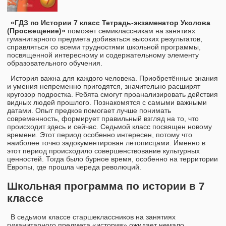
«ГДЗ по Истории 7 класс Тетрадь-экзаменатор Уколова
(Просвещение)»
поможет семиклассникам на занятиях
гуманитарного предмета добиваться высоких результатов,
справляться со всеми трудностями школьной программы,
посвященной интересному и содержательному элементу
образовательного обучения.
История важна для каждого человека. Приобретённые знания
и умения непременно пригодятся, значительно расширят
кругозор подростка. Ребята смогут проанализировать действия
видных людей прошлого. Познакомятся с самыми важными
датами. Опыт предков помогает лучше понимать
современность, формирует правильный взгляд на то, что
происходит здесь и сейчас. Седьмой класс посвящен новому
времени. Этот период особенно интересен, потому что
наиболее точно задокументирован летописцами. Именно в
этот период происходило совершенствование культурных
ценностей. Тогда было бурное время, особенно на территории
Европы, где прошла череда революций.
Школьная программа по истории в 7
классе
В седьмом классе старшеклассников на занятиях
гуманитарного предмета «история» ожидает немало