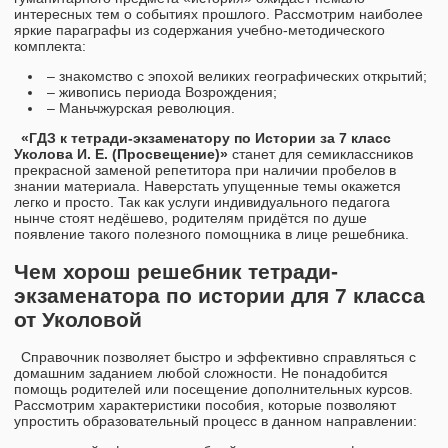
интересных тем о событиях прошлого. Рассмотрим наиболее
яркие параграфы из содержания учебно-методического
комплекта:
– знакомство с эпохой великих географических открытий;
– живопись периода Возрождения;
– Маньчжурская революция.
«ГДЗ к тетради-экзаменатору по Истории за 7 класс
Уколова И. Е. (Просвещение)»
станет для семиклассников
прекрасной заменой репетитора при наличии пробелов в
знании материала. Наверстать упущенные темы окажется
легко и просто. Так как услуги индивидуального педагога
нынче стоят недёшево, родителям придётся по душе
появление такого полезного помощника в лице решебника.
Чем хорош решебник тетради-
экзаменатора по истории для 7 класса
от Уколовой
Справочник позволяет быстро и эффективно справляться с
домашним заданием любой сложности. Не понадобится
помощь родителей или посещение дополнительных курсов.
Рассмотрим характеристики пособия, которые позволяют
упростить образовательный процесс в данном направлении: