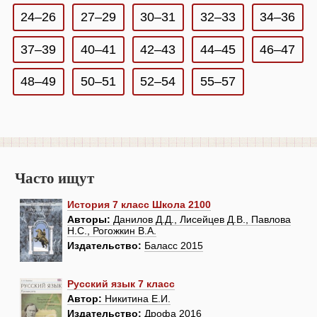
24–26
27–29
30–31
32–33
34–36
37–39
40–41
42–43
44–45
46–47
48–49
50–51
52–54
55–57
Часто ищут
История 7 класс Школа 2100
Авторы:
Данилов Д.Д., Лисейцев Д.В., Павлова
Н.С., Рогожкин В.А.
Издательство:
Баласс 2015
Русский язык 7 класс
Автор:
Никитина Е.И.
Издательство:
Дрофа 2016