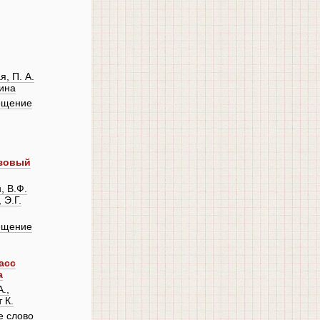
я, П. А.
ина
ещение
азовый
, В.Ф.
 Э.Г.
ещение
асс
а
.,
 К.
е слово