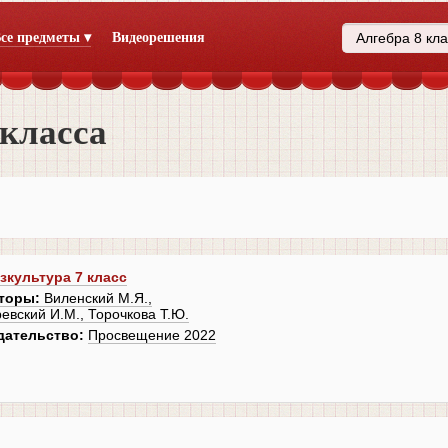
се предметы ▾
Видеорешения
 класса
зкультура 7 класс
торы:
Виленский М.Я.,
ревский И.М., Торочкова Т.Ю.
дательство:
Просвещение 2022