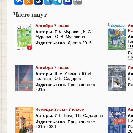
Часто ищут
Алгебра 7 класс
Ан
Ра
Авторы:
Г. К. Муравин, К. С.
Муравин, О. В. Муравина
Ав
Га
Издательство:
Дрофа 2016
О.
Из
Пр
Алгебра 7 класс
Ис
Авторы:
Ш.А. Алимов, Ю.М.
Ав
Колягин, Ю.В. Сидоров
Д.
Издательство:
Просвещение
Из
2015
Немецкий язык 7 класс
Ан
Авторы:
И.Л. Бим, Л.В. Садомова
Ав
Пе
Издательство:
Просвещение
2015-2023
Из
20