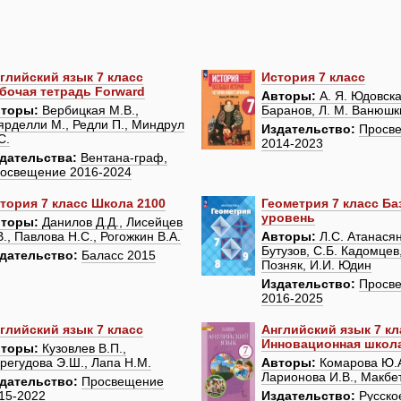
глийский язык 7 класс
История 7 класс
бочая тетрадь Forward
Авторы:
А. Я. Юдовска
торы:
Вербицкая М.В.,
Баранов, Л. М. Ванюшк
ярделли М., Редли П., Миндрул
Издательство:
Просв
С.
2014-2023
дательства:
Вентана-граф,
освещение 2016-2024
тория 7 класс Школа 2100
Геометрия 7 класс Б
уровень
торы:
Данилов Д.Д., Лисейцев
В., Павлова Н.С., Рогожкин В.А.
Авторы:
Л.С. Атанасян
Бутузов, С.Б. Кадомцев,
дательство:
Баласс 2015
Позняк, И.И. Юдин
Издательство:
Просв
2016-2025
глийский язык 7 класс
Английский язык 7 кл
Инновационная школ
торы:
Кузовлев В.П.,
регудова Э.Ш., Лапа Н.М.
Авторы:
Комарова Ю.А
Ларионова И.В., Макбет
дательство:
Просвещение
15-2022
Издательство:
Русско