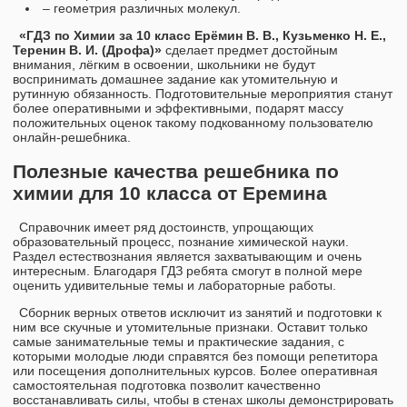
– геометрия различных молекул.
«ГДЗ по Химии за 10 класс Ерёмин В. В., Кузьменко Н. Е.,
Теренин В. И. (Дрофа)»
сделает предмет достойным
внимания, лёгким в освоении, школьники не будут
воспринимать домашнее задание как утомительную и
рутинную обязанность. Подготовительные мероприятия станут
более оперативными и эффективными, подарят массу
положительных оценок такому подкованному пользователю
онлайн-решебника.
Полезные качества решебника по
химии для 10 класса от Еремина
Справочник имеет ряд достоинств, упрощающих
образовательный процесс, познание химической науки.
Раздел естествознания является захватывающим и очень
интересным. Благодаря ГДЗ ребята смогут в полной мере
оценить удивительные темы и лабораторные работы.
Сборник верных ответов исключит из занятий и подготовки к
ним все скучные и утомительные признаки. Оставит только
самые занимательные темы и практические задания, с
которыми молодые люди справятся без помощи репетитора
или посещения дополнительных курсов. Более оперативная
самостоятельная подготовка позволит качественно
восстанавливать силы, чтобы в стенах школы демонстрировать