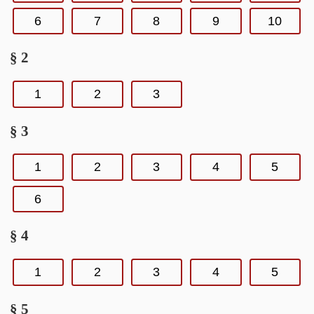
6
7
8
9
10
§ 2
1
2
3
§ 3
1
2
3
4
5
6
§ 4
1
2
3
4
5
§ 5