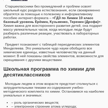
Старшеклассники без промедлений и проблем освоят
школьный курс раздела естествознания, если своевременно
обратятся за помощью к полезному и информативному
пособию интернет-формата –
«ГДЗ по Химии 10 класс
базовый уровень Ерёмин, Кузьменко, Теренин (Дрофа)»
.
Химия важна для всестороннего развития детей, она подарит
массу увлекательных часов, когда молодые люди будут
разбирать различные реакции, участвовать в лабораторных
работах.
Предмет познакомит с таблицей периодических элементов
Менделеева. Это уникальное чудо науки обобщило все
химические единицы, известные человечеству на данный
момент. В ней показаны свойства элементов, возможности для
скрещивания с другими веществами.
Школьная программа по химии для
десятиклассников
Молодым людям в этом возрасте предстоит столкнуться с
затруднительными темами из содержания учебно-
методического комплекта по химии. Остановимся на наиболее
уникальных и значимых:
– роль органических веществ;
– электронное строение атома углерода;