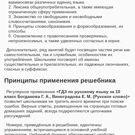
взаимосвязи различных единиц языка.
Лексика общеупотребительная, а также имеющая
ограниченную сферу применения.
Знакомство со свободными и несвободными
словосочетаниями, синонимия.
Принципы словообразования и формообразования, их
способы.
Ознакомление с правописанием проверяемых,
непроизносимых, а также удвоенных согласных в корне.
Дополнительно, ряд занятий будет посвящен частям речи как
самостоятельным, так и служебным, особенностям их
употребления. Школьники поговорят об именах
существительных и прилагательных, их падежных окончаниях,
гласных в суффиксах.
Принципы применения решебника
Регулярное применение
«ГДЗ по русскому языку за 10
класс Богданова Г. А., Виноградова Е. М. (Русское слово)»
позволит школьникам не тратить много времени при поиске
ошибок. Верные ответы, размещенные на страницах готовых
домашних заданий, всегда подкрепляются цепочками
рассуждений.
Номера, приведённые в решебнике, идентичны
упражнениям, встречающимся в основной учебной
литературе. Цифровой формат обеспечивает удобство