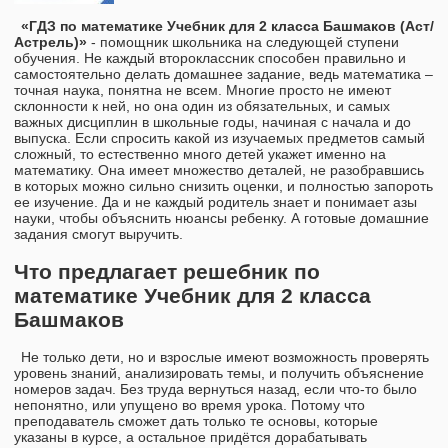
«ГДЗ по математике Учебник для 2 класса Башмаков (Аст/
Астрель)»
- помощник школьника на следующей ступени
обучения. Не каждый второклассник способен правильно и
самостоятельно делать домашнее задание, ведь математика –
точная наука, понятна не всем. Многие просто не имеют
склонности к ней, но она один из обязательных, и самых
важных дисциплин в школьные годы, начиная с начала и до
выпуска. Если спросить какой из изучаемых предметов самый
сложный, то естественно много детей укажет именно на
математику. Она имеет множество деталей, не разобравшись
в которых можно сильно снизить оценки, и полностью запороть
ее изучение. Да и не каждый родитель знает и понимает азы
науки, чтобы объяснить нюансы ребенку. А готовые домашние
задания смогут выручить.
Что предлагает решебник по
математике Учебник для 2 класса
Башмаков
Не только дети, но и взрослые имеют возможность проверять
уровень знаний, анализировать темы, и получить объяснение
номеров задач. Без труда вернуться назад, если что-то было
непонятно, или упущено во время урока. Потому что
преподаватель сможет дать только те основы, которые
указаны в курсе, а остальное придётся дорабатывать