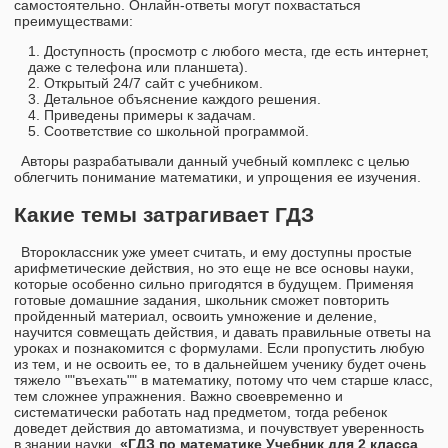
самостоятельно. Онлайн-ответы могут похвастаться
преимуществами:
Доступность (просмотр с любого места, где есть интернет,
даже с телефона или планшета).
Открытый 24/7 сайт с учебником.
Детальное объяснение каждого решения.
Приведены примеры к задачам.
Соответствие со школьной программой.
Авторы разрабатывали данный учебный комплекс с целью
облегчить понимание математики, и упрощения ее изучения.
Какие темы затрагивает ГДЗ
Второклассник уже умеет считать, и ему доступны простые
арифметические действия, но это еще не все основы науки,
которые особенно сильно пригодятся в будущем. Применяя
готовые домашние задания, школьник сможет повторить
пройденный материал, освоить умножение и деление,
научится совмещать действия, и давать правильные ответы на
уроках и познакомится с формулами. Если пропустить любую
из тем, и не освоить ее, то в дальнейшем ученику будет очень
тяжело ""въехать"" в математику, потому что чем старше класс,
тем сложнее упражнения. Важно своевременно и
систематически работать над предметом, тогда ребенок
доведет действия до автоматизма, и почувствует уверенность
в знании науки.
«ГДЗ по математике Учебник для 2 класса