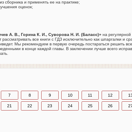
з сборника и применять ее на практике;
лучшения оценок;
ев А. В., Горина К. И., Суворова Н. И. (Баласс)»
на регулярной 
 рассматривать все книги с ГДЗ исключительно как шпаргалки и ср
риведет. Мы рекомендуем в первую очередь постараться решить все
веденными в конце каждой главы. В заключении лучше всего испр
ать.
7
8
9
10
11
12
1
21
22
23
24
25
26
2