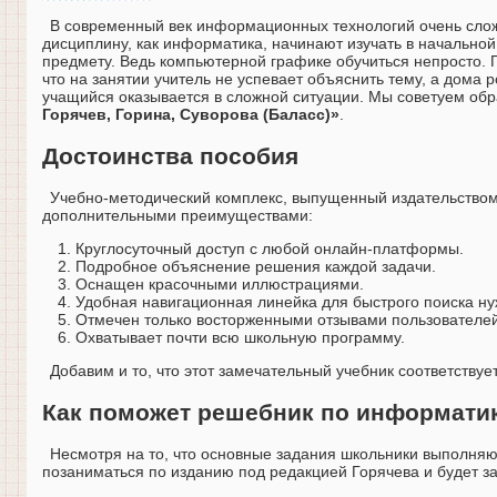
В современный век информационных технологий очень слож
дисциплину, как информатика, начинают изучать в начальной
предмету. Ведь компьютерной графике обучиться непросто. По
что на занятии учитель не успевает объяснить тему, а дома р
учащийся оказывается в сложной ситуации. Мы советуем об
Горячев, Горина, Суворова (Баласс)»
.
Достоинства пособия
Учебно-методический комплекс, выпущенный издательство
дополнительными преимуществами:
Круглосуточный доступ с любой онлайн-платформы.
Подробное объяснение решения каждой задачи.
Оснащен красочными иллюстрациями.
Удобная навигационная линейка для быстрого поиска н
Отмечен только восторженными отзывами пользователей
Охватывает почти всю школьную программу.
Добавим и то, что этот замечательный учебник соответству
Как поможет решебник по информатике
Несмотря на то, что основные задания школьники выполняют
позаниматься по изданию под редакцией Горячева и будет з