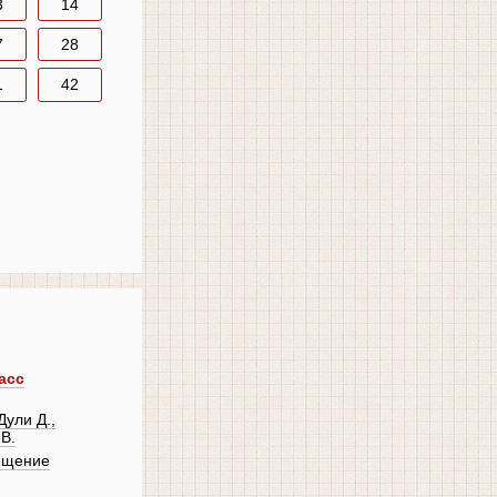
3
14
7
28
1
42
асс
Дули Д.,
В.
ещение