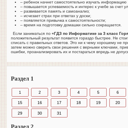
– ребенок начнет самостоятельно изучать информацию и
– повышается успеваемость и интерес к учебе за счет у
– развивается память и самоанализ;
– исчезает страх при ответах у доски;
– появляется привычка к самостоятельности;
– время на подготовку домашки сильно сокращается.
Если заниматься по
«ГДЗ по Информатике за 3 класс Горяч
положительный результат появится гораздо быстрее. Не стоит
списать с правильных ответов. Это ни к чему хорошему не п
затем можно сверить свои решения с верными ключами, при
ошибки, проанализировать их и постараться впредь не допуск
Раздел 1
1
2
3
4
5
6
15
16
17
18
19
20
29
30
31
Раздел 2