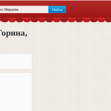
Горина,