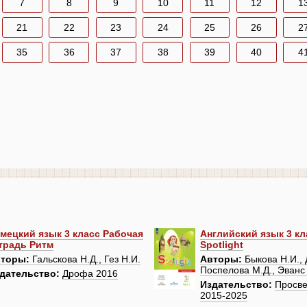
7
8
9
10
11
12
1
21
22
23
24
25
26
2
35
36
37
38
39
40
4
мецкий язык 3 класс Рабочая
Английский язык 3 кл
традь Ритм
Spotlight
торы:
Гальскова Н.Д., Гез Н.И.
Авторы:
Быкова Н.И., 
Поспелова М.Д., Эванс 
дательство:
Дрофа 2016
Издательство:
Просв
2015-2025