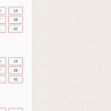
3
14
7
28
1
42
3
14
7
28
1
42