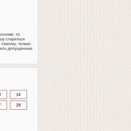
основе, то
азу стараться
 самому, только
авить допущенные
3
14
7
28