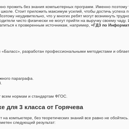
но прожить без знания компьютерных программ. Именно поэтому 
 школе. Стоит приложить максимум усилий, чтобы достичь успеха п
этому неудивительно, что у многих ребят могут возникнуть трудно
одители чисто физически не могут прийти на выручку своему чаду. 
ратиться к проверенным источникам, например,
«ГДЗ по Информат
м «Баласс», разработан профессиональными методистами и облае
ужного параграфа.
.
ет всем нормам и стандартам ФГОС.
 для 3 класса от Горячева
 на компьютере, без теоретических знаний все равно не обойтись.
аметен следующий результат: