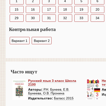
1
2
3
4
5
6
15
16
17
18
19
20
29
30
31
32
33
34
Контрольная работа
Вариант 1
Вариант 2
Часто ищут
Русский язык 3 класс Школа
Не
2100
те
Авторы:
Р.Н. Бунеев, Е.В.
Ав
Бунеева, О.В. Пронина
Из
Издательство:
Баласс 2015