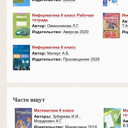
Информатика 6 класс Рабочая
Ин
тетрадь
Ав
Автор:
Овчинникова Л.Г.
Т.А
Издательство:
Аверсэв 2020
Из
Информатика 6 класс
Автор:
Милкус А.Б.
Издательство:
Просвещение 2026
Часто ищут
Математика 6 класс
Ма
те
Авторы:
Зубарева И.И.,
Мордкович А.Г.
Ав
В.
Издательство:
Мнемозина 2016