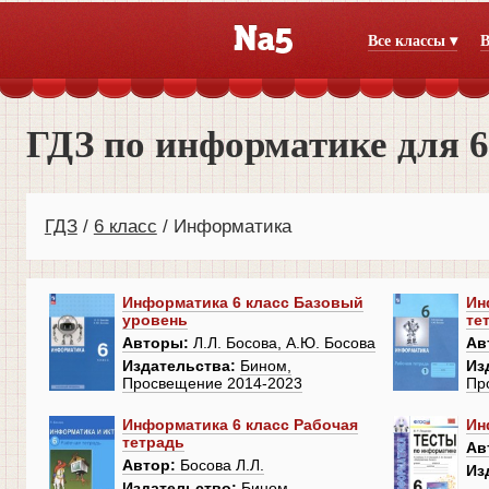
Все классы ▾
В
ГДЗ по информатике для 6
ГДЗ
6 класс
Информатика
Информатика 6 класс Базовый
Ин
уровень
те
Авторы:
Л.Л. Босова, А.Ю. Босова
Ав
Издательства:
Бином,
Из
Просвещение 2014-2023
Пр
Информатика 6 класс Рабочая
Ин
тетрадь
Ав
Автор:
Босова Л.Л.
Из
Издательство:
Бином