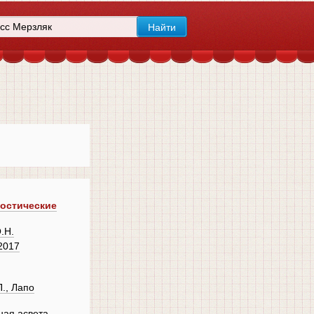
ностические
.Н.
2017
., Лапо
ная асвета