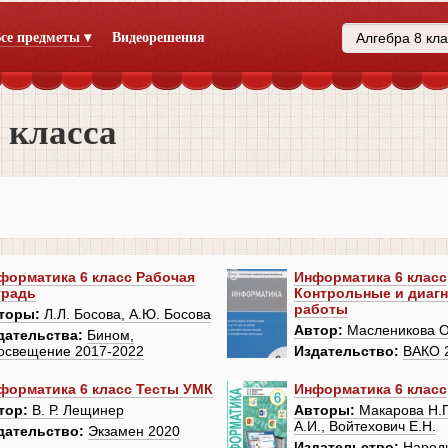
се предметы ▾
Видеорешения
 класса
форматика 6 класс Рабочая
Информатика 6 класс
традь
Контрольные и диаг
работы
торы:
Л.Л. Босова, А.Ю. Босова
Автор:
Масленикова О
дательства:
Бином,
освещение 2017-2022
Издательство:
ВАКО 
форматика 6 класс Тесты УМК
Информатика 6 класс
тор:
В. Р. Лещинер
Авторы:
Макарова Н.П
А.И., Войтехович Е.Н.
дательство:
Экзамен 2020
Издательство:
Народ