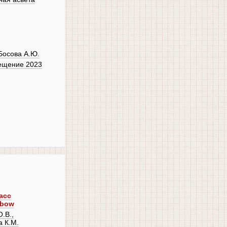
Босова А.Ю.
ещение 2023
асс
nbow
.В.,
а К.М.