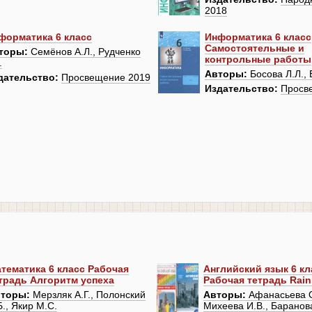
2018
форматика 6 класс
Информатика 6 класс
Самостоятельные и
торы:
Семёнов А.Л., Рудченко
контрольные работы
.
Авторы:
Босова Л.Л., 
дательство:
Просвещение 2019
Издательство:
Просв
тематика 6 класс Рабочая
Английский язык 6 кл
традь Алгоритм успеха
Рабочая тетрадь Rai
торы:
Мерзляк А.Г., Полонский
Авторы:
Афанасьева О
Б., Якир М.С.
Михеева И.В., Баранов