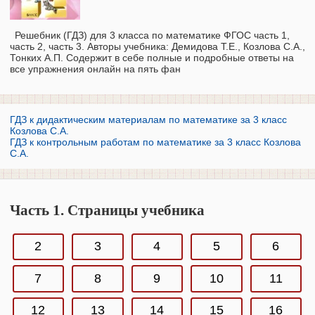
Решебник (ГДЗ) для 3 класса по математике ФГОС часть 1,
часть 2, часть 3. Авторы учебника: Демидова Т.Е., Козлова С.А.,
Тонких А.П. Содержит в себе полные и подробные ответы на
все упражнения онлайн на пять фан
ГДЗ к дидактическим материалам по математике за 3 класс
Козлова С.А.
ГДЗ к контрольным работам по математике за 3 класс Козлова
С.А.
Часть 1. Страницы учебника
2
3
4
5
6
7
8
9
10
11
12
13
14
15
16