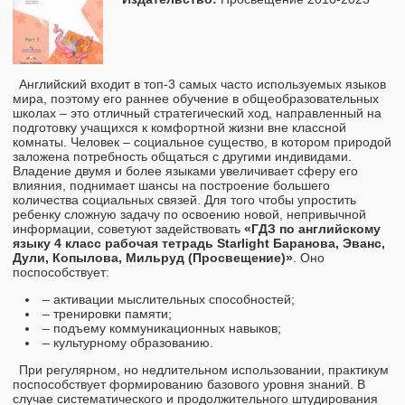
Английский входит в топ-3 самых часто используемых языков
мира, поэтому его раннее обучение в общеобразовательных
школах – это отличный стратегический ход, направленный на
подготовку учащихся к комфортной жизни вне классной
комнаты. Человек – социальное существо, в котором природой
заложена потребность общаться с другими индивидами.
Владение двумя и более языками увеличивает сферу его
влияния, поднимает шансы на построение большего
количества социальных связей. Для того чтобы упростить
ребенку сложную задачу по освоению новой, непривычной
информации, советуют задействовать
«ГДЗ по английскому
языку 4 класс рабочая тетрадь Starlight Баранова, Эванс,
Дули, Копылова, Мильруд (Просвещение)»
. Оно
поспособствует:
– активации мыслительных способностей;
– тренировки памяти;
– подъему коммуникационных навыков;
– культурному образованию.
При регулярном, но недлительном использовании, практикум
поспособствует формированию базового уровня знаний. В
случае систематического и продолжительного штудирования