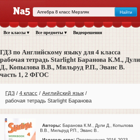
Все классы ▾
Все предметы ▾
Видеорешения
ГДЗ по Английскому языку для 4 класса
рабочая тетрадь Starlight Баранова К.М., Дули
Д., Копылова В.В., Мильруд Р.П., Эванс В.
часть 1, 2 ФГОС
ГДЗ
4 класс
Английский язык
рабочая тетрадь Starlight Баранова
Авторы:
Баранова К.М., Дули Д., Копылова
В.В., Мильруд Р.П., Эванс В..
Издательство:
Просвещение 2016-2023