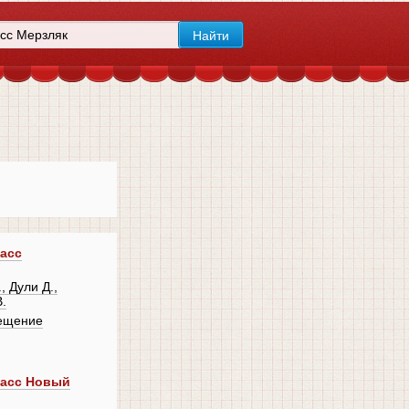
ласс
 Дули Д.,
В.
ещение
ласс Новый