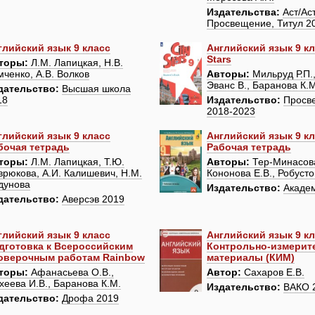
Издательства:
Аст/Ас
Просвещение, Титул 2
глийский язык 9 класс
Английский язык 9 кл
Stars
торы:
Л.М. Лапицкая, Н.В.
мченко, А.В. Волков
Авторы:
Мильруд Р.П.,
Эванс В., Баранова К.
дательство:
Высшая школа
18
Издательство:
Просв
2018-2023
глийский язык 9 класс
Английский язык 9 к
бочая тетрадь
Рабочая тетрадь
торы:
Л.М. Лапицкая, Т.Ю.
Авторы:
Тер-Минасова
врюкова, А.И. Калишевич, Н.М.
Кононова Е.В., Робусто
дунова
Издательство:
Акаде
дательство:
Аверсэв 2019
глийский язык 9 класс
Английский язык 9 к
дготовка к Всероссийским
Контрольно-измерит
оверочным работам Rainbow
материалы (КИМ)
торы:
Афанасьева О.В.,
Автор:
Сахаров Е.В.
хеева И.В., Баранова К.М.
Издательство:
ВАКО 
дательство:
Дрофа 2019