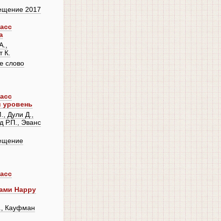
ещение 2017
ласс
а
.,
т К.
е слово
ласс
й уровень
, Дули Д.,
 Р.П., Эванс
ещение
ласс
ами Happy
., Кауфман