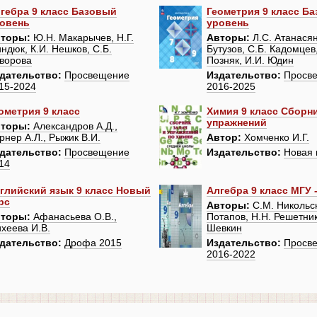
гебра 9 класс Базовый
Геометрия 9 класс Б
овень
уровень
торы:
Ю.Н. Макарычев, Н.Г.
Авторы:
Л.С. Атанасян
ндюк, К.И. Нешков, С.Б.
Бутузов, С.Б. Кадомцев,
ворова
Позняк, И.И. Юдин
дательство:
Просвещение
Издательство:
Просв
15-2024
2016-2025
ометрия 9 класс
Химия 9 класс Сборни
упражнений
торы:
Александров А.Д.,
рнер А.Л., Рыжик В.И.
Автор:
Хомченко И.Г.
дательство:
Просвещение
Издательство:
Новая 
14
глийский язык 9 класс Новый
Алгебра 9 класс МГУ 
рс
Авторы:
С.М. Никольск
торы:
Афанасьева О.В.,
Потапов, Н.Н. Решетник
хеева И.В.
Шевкин
дательство:
Дрофа 2015
Издательство:
Просв
2016-2022