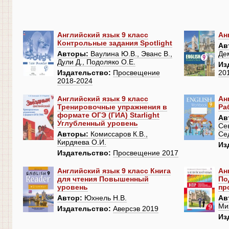
Английский язык 9 класс
Ан
Контрольные задания Spotlight
Ав
Авторы:
Ваулина Ю.В., Эванс В.,
Де
Дули Д., Подоляко О.Е.
Из
Издательство:
Просвещение
20
2018-2024
Английский язык 9 класс
Ан
Тренировочные упражнения в
Ра
формате ОГЭ (ГИА) Starlight
Ав
Углубленный уровень
Се
Авторы:
Комиссаров К.В.,
Се
Кирдяева О.И.
Из
Издательство:
Просвещение 2017
Английский язык 9 класс Книга
Ан
для чтения Повышенный
По
уровень
пр
Автор:
Юхнель Н.В.
Ав
Ми
Издательство:
Аверсэв 2019
Из