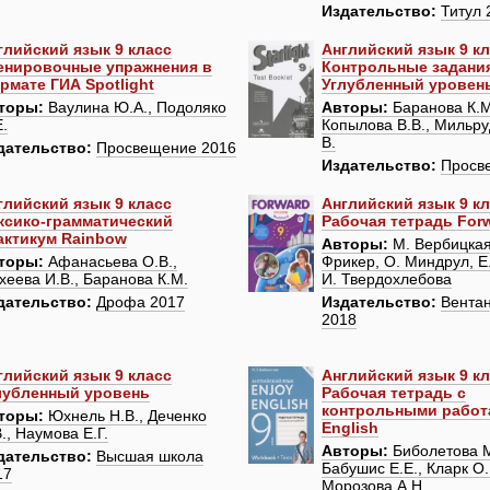
Издательство:
Титул 
глийский язык 9 класс
Английский язык 9 к
енировочные упражнения в
Контрольные задания 
рмате ГИА Spotlight
Углубленный уровен
торы:
Ваулина Ю.А., Подоляко
Авторы:
Баранова К.М.
Е.
Копылова В.В., Мильруд
В.
дательство:
Просвещение 2016
Издательство:
Просв
глийский язык 9 класс
Английский язык 9 к
ксико-грамматический
Рабочая тетрадь For
актикум Rainbow
Авторы:
М. Вербицкая,
торы:
Афанасьева О.В.,
Фрикер, О. Миндрул, Е
хеева И.В., Баранова К.М.
И. Твердохлебова
дательство:
Дрофа 2017
Издательство:
Вента
2018
глийский язык 9 класс
Английский язык 9 к
лубленный уровень
Рабочая тетрадь с
контрольными работ
торы:
Юхнель Н.В., Деченко
English
., Наумова Е.Г.
Авторы:
Биболетова М
дательство:
Высшая школа
Бабушис Е.Е., Кларк О.
17
Морозова А.Н.