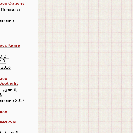
асс Options
, Полякова
ещение
асс Книга
.В.,
А.В.
 2018
ласс
potlight
 Дули Д.,
В.
ещение 2017
ласс
нажёром
, Дули Д.,