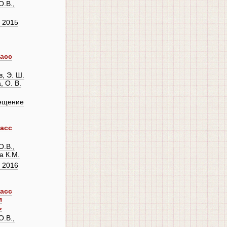
.В.,
 2015
ласс
в, Э. Ш.
, О. В.
ещение
ласс
.В.,
а К.М.
 2016
ласс
я
ь
.В.,