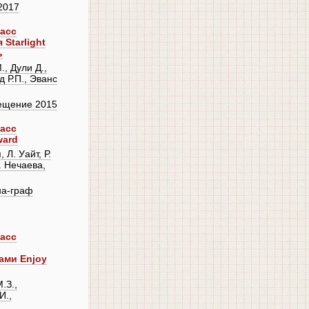
2017
ласс
Starlight
ь
, Дули Д.,
 Р.П., Эванс
ещение 2015
ласс
ward
 Л. Уайт, Р.
. Нечаева,
на-граф
ласс
ами Enjoy
.З.,
И.,