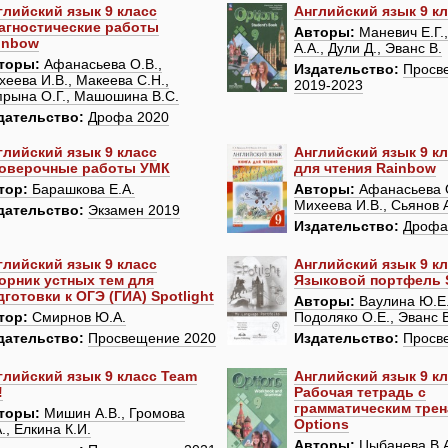
глийский язык 9 класс
Английский язык 9 кл
агностические работы
Авторы:
Маневич Е.Г.
inbow
А.А., Дули Д., Эванс В.
торы:
Афанасьева О.В.,
Издательство:
Просв
хеева И.В., Макеева С.Н.,
2019-2023
прына О.Г., Машошина В.С.
дательство:
Дрофа 2020
глийский язык 9 класс
Английский язык 9 кл
оверочные работы УМК
для чтения Rainbow
тор:
Барашкова Е.А.
Авторы:
Афанасьева О
Михеева И.В., Сьянов 
дательство:
Экзамен 2019
Издательство:
Дрофа
глийский язык 9 класс
Английский язык 9 к
орник устных тем для
Языковой портфель S
дготовки к ОГЭ (ГИА) Spotlight
Авторы:
Ваулина Ю.Е.,
тор:
Смирнов Ю.А.
Подоляко О.Е., Эванс 
дательство:
Просвещение 2020
Издательство:
Просв
глийский язык 9 класс Team
Английский язык 9 к
!
Рабочая тетрадь с
грамматическим тре
торы:
Мишин А.В., Громова
Options
., Елкина К.И.
Авторы:
Цыбанева В.А.