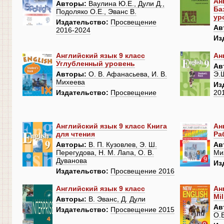
Ан
Авторы:
Ваулина Ю.Е., Дули Д.,
Ба
Подоляко О.Е., Эванс В.
ур
Издательство:
Просвещение
Ав
2016-2024
Из
Английский язык 9 класс
Ан
Углубленный уровень
Ав
Авторы:
О. В. Афанасьева, И. В.
Э.
Михеева
Из
Издательство:
Просвещение
20
Английский язык 9 класс Книга
Ан
для чтения
Ра
Авторы:
В. П. Кузовлев, Э. Ш.
Ав
Перегудова, Н. М. Лапа, О. В.
Ми
Дуванова
Из
Издательство:
Просвещение 2016
Английский язык 9 класс
Ан
Mi
Авторы:
В. Эванс, Д. Дули
Ав
Издательство:
Просвещение 2015
О.