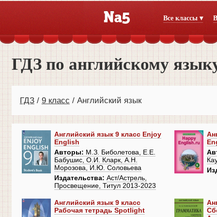
Все классы ▾
В
ГДЗ по английскому языку
ГДЗ
9 класс
Английский язык
Английский язык 9 класс Enjoy
Ан
English
En
Авторы:
М.З. Биболетова, Е.Е.
Ав
Бабушис, О.И. Кларк, А.Н.
Ка
Морозова, И.Ю. Соловьева
Из
Издательства:
Аст/Астрель,
Просвещение, Титул 2013-2023
Английский язык 9 класс
Ан
Рабочая тетрадь Spotlight
Сб