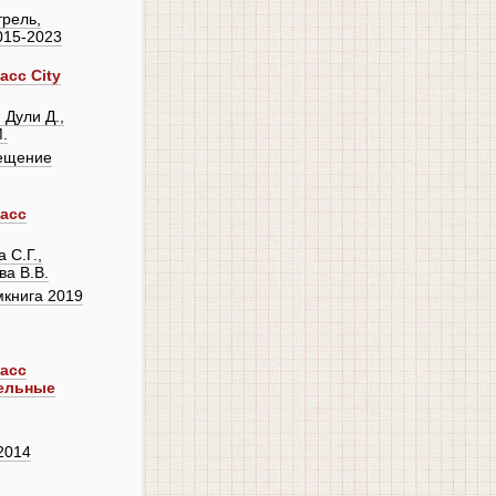
трель,
015-2023
асс City
 Дули Д.,
М.
ещение
ласс
 С.Г.,
ва В.В.
мкнига 2019
ласс
ельные
2014