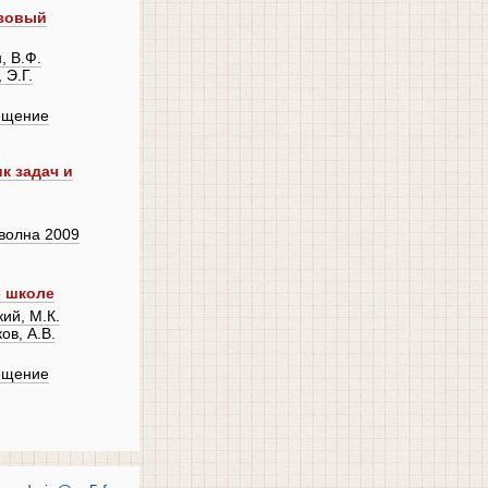
азовый
, В.Ф.
 Э.Г.
ещение
к задач и
волна 2009
- школе
ий, М.К.
ов, А.В.
ещение