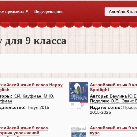
се предметы ▾
Видеорешения
 для 9 класса
глийский язык 9 класс Happy
Английский язык 9 к
glish
Spotlight
торы:
К.И. Кауфман, М.Ю.
Авторы:
Ваулина Ю.Е.,
уфман
Подоляко О.Е., Эванс 
дательство:
Титул 2015
Издательство:
Просв
2015-2026
глийский язык 9 класс
Английский язык 9 к
орник упражнений
курс