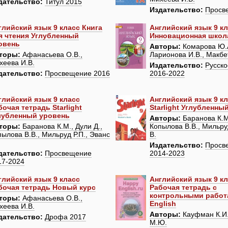
дательство:
Титул 2015
Издательство:
Просв
глийский язык 9 класс Книга
Английский язык 9 к
я чтения Углубленный
Инновационная школ
овень
Авторы:
Комарова Ю.А
торы:
Афанасьева О.В.,
Ларионова И.В., Макбе
хеева И.В.
Издательство:
Русско
дательство:
Просвещение 2016
2016-2022
глийский язык 9 класс
Английский язык 9 к
бочая тетрадь Starlight
Starlight Углубленны
лубленный уровень
Авторы:
Баранова К.М.
торы:
Баранова К.М., Дули Д.,
Копылова В.В., Мильруд
ылова В.В., Мильруд Р.П., Эванс
В.
Издательство:
Просв
дательство:
Просвещение
2014-2023
17-2024
глийский язык 9 класс
Английский язык 9 к
бочая тетрадь Новый курс
Рабочая тетрадь с
контрольными работ
торы:
Афанасьева О.В.,
English
хеева И.В.
Авторы:
Кауфман К.И
дательство:
Дрофа 2017
М.Ю.