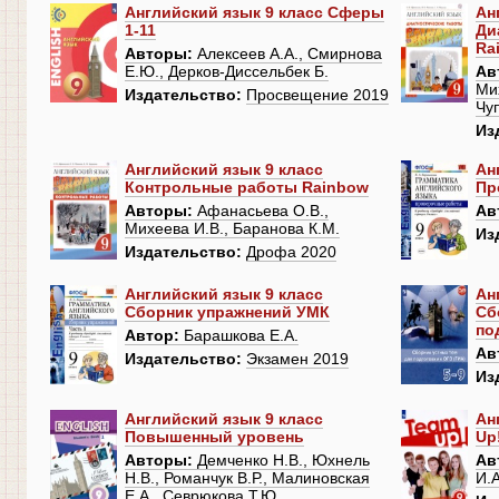
Английский язык 9 класс Сферы
Ан
1-11
Ди
Ra
Авторы:
Алексеев А.А., Смирнова
Е.Ю., Дерков-Диссельбек Б.
Ав
Ми
Издательство:
Просвещение 2019
Чу
Из
Английский язык 9 класс
Ан
Контрольные работы Rainbow
Пр
Авторы:
Афанасьева О.В.,
Ав
Михеева И.В., Баранова К.М.
Из
Издательство:
Дрофа 2020
Английский язык 9 класс
Ан
Сборник упражнений УМК
Сб
по
Автор:
Барашкова Е.А.
Ав
Издательство:
Экзамен 2019
Из
Английский язык 9 класс
Ан
Повышенный уровень
Up
Авторы:
Демченко Н.В., Юхнель
Ав
Н.В., Романчук В.Р., Малиновская
И.А
Е.А., Севрюкова Т.Ю.