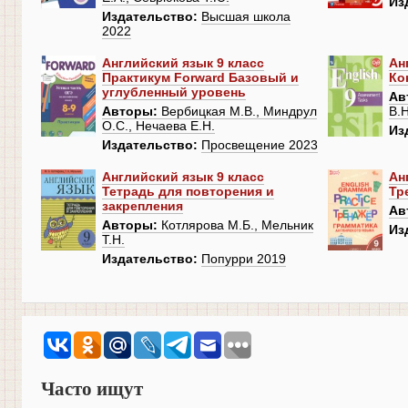
Из
Издательство:
Высшая школа
2022
Английский язык 9 класс
Ан
Практикум Forward Базовый и
Ко
углубленный уровень
Ав
Авторы:
Вербицкая М.В., Миндрул
В.Н
О.С., Нечаева Е.Н.
Из
Издательство:
Просвещение 2023
Английский язык 9 класс
Ан
Тетрадь для повторения и
Тр
закрепления
Ав
Авторы:
Котлярова М.Б., Мельник
Из
Т.Н.
Издательство:
Попурри 2019
Часто ищут