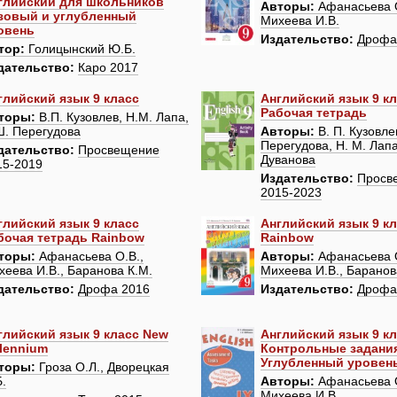
глийский для школьников
Авторы:
Афанасьева О
зовый и углубленный
Михеева И.В.
овень
Издательство:
Дрофа
тор:
Голицынский Ю.Б.
дательство:
Каро 2017
глийский язык 9 класс
Английский язык 9 к
Рабочая тетрадь
торы:
В.П. Кузовлев, Н.М. Лапа,
Ш. Перегудова
Авторы:
В. П. Кузовле
Перегудова, Н. М. Лапа
дательство:
Просвещение
Дуванова
15-2019
Издательство:
Просв
2015-2023
глийский язык 9 класс
Английский язык 9 к
бочая тетрадь Rainbow
Rainbow
торы:
Афанасьева О.В.,
Авторы:
Афанасьева О
хеева И.В., Баранова К.М.
Михеева И.В., Баранов
дательство:
Дрофа 2016
Издательство:
Дрофа
глийский язык 9 класс New
Английский язык 9 к
llennium
Контрольные задани
Углубленный уровен
торы:
Гроза О.Л., Дворецкая
Б.
Авторы:
Афанасьева О
Михеева И.В.