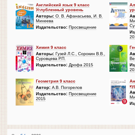
Английский язык 9 класс
Ал
Углубленный уровень
ур
Авторы:
О. В. Афанасьева, И. В.
Ав
Михеева
Ми
Су
Издательство:
Просвещение
Из
20
Химия 9 класс
Ге
Авторы:
Гузей Л.С., Сорокин В.В.,
Ав
Суровцева Р.П.
Ве
Издательство:
Дрофа 2015
Из
20
Геометрия 9 класс
Ан
ку
Автор:
А.В. Погорелов
Ав
Издательство:
Просвещение
Ми
2015
Из