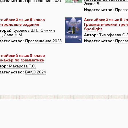
дательство:
Просвещение 2021
Эванс В.
Издательство:
Просв
глийский язык 9 класс
Английский язык 9 к
нтрольные задания
Грамматический тре
Spotlight
торы:
Кузовлев В.П., Симкин
., Лапа Н.М.
Автор:
Тимофеева С.Л
дательство:
Просвещение 2023
Издательство:
Просв
глийский язык 9 класс
енажёр по грамматике
тор:
Макарова Т.С.
дательство:
ВАКО 2024