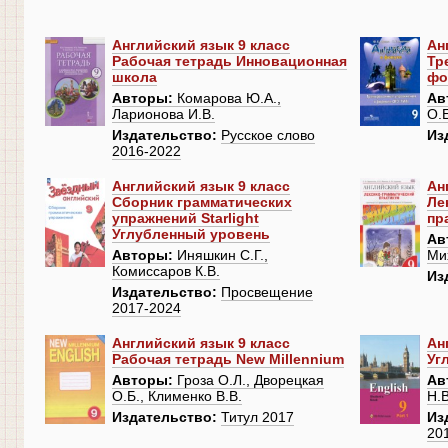
Английский язык 9 класс
Ан
Рабочая тетрадь Инновационная
Тр
школа
фо
Авторы:
Комарова Ю.А.,
Ав
Ларионова И.В.
О.
Издательство:
Русское слово
Из
2016-2022
Английский язык 9 класс
Ан
Сборник грамматических
Ле
упражнений Starlight
пр
Углубленный уровень
Ав
Авторы:
Иняшкин С.Г.,
Ми
Комиссаров К.В.
Из
Издательство:
Просвещение
2017-2024
Английский язык 9 класс
Ан
Рабочая тетрадь New Millennium
Уг
Авторы:
Гроза О.Л., Дворецкая
Ав
О.Б., Клименко В.В.
Н.В
Издательство:
Титул 2017
Из
20