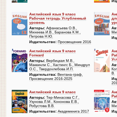
Из
Английский язык 9 класс
Ан
Рабочая тетрадь Углубленный
дл
уровень
ур
Авторы:
Афанасьева О.В.,
Ав
Михеева И.В., Баранова К.М.,
Ми
Петрова Н.Ю.
Из
Издательство:
Просвещение 2016
Английский язык 9 класс
Ан
Forward
Ра
Уг
Авторы:
Вербицкая М.В.,
Маккинли С., Хастингс Б., Миндрул
Ав
О.С., Твердохлебова И.П.
Коп
В.
Издательства:
Вентана-граф,
Просвещение 2016-2025
Из
20
Английский язык 9 класс
Ан
Ра
Авторы:
Тер-Минасова С.Г.,
Узунова Л.М., Кононова Е.В.,
Ав
Робустова В.В.
Ми
Издательство:
Академкнига 2017
Из