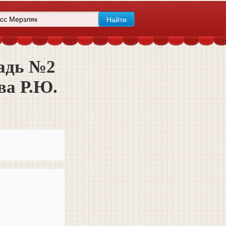
радь №2
ва Р.Ю.