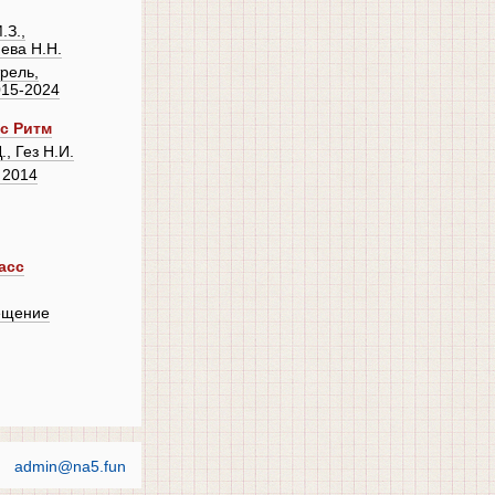
.З.,
ева Н.Н.
трель,
015-2024
сс Ритм
, Гез Н.И.
 2014
асс
ещение
admin@na5.fun