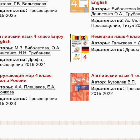
English
нтова, Г.В. Бельтюкова
Авторы:
Биболетова М
дательство:
Просвещение
Денисенко О.А., Трубан
15-2025
Издательства:
Аст/Ас
Просвещение, Титул 2
глийский язык 4 класс Enjoy
Немецкий язык 4 кла
glish
Авторы:
Гальскова Н.Д.
торы:
М.З. Биболетова, О.А.
Издательство:
Дрофа
нисенко, Н.Н. Трубанева
дательства:
Дрофа,
освещение 2016-2024
ружающий мир 4 класс
Английский язык 4 кл
ола России
Автор:
Кузовлев В.П.
торы:
А.А. Плешаков, Е.А.
Издательство:
Просв
ючкова
2015-2022
дательство:
Просвещение
15-2023