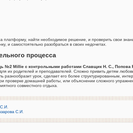
на платформу, найти необходимое решение, и проверить свои знан
ку, и самостоятельно разобраться в своих недочетах.
тельного процесса
дь №2 Millie с контрольными работами Славщик Н. С., Попова 
 для их родителей и преподавателей. Сложно привить детям любов
ь разнообразит урок, сделает его более структурированным, инте
и проверке домашней работы, или объяснении сложного упражне
риятного совместного отдыха.
 С.И.
Азарова С.И.