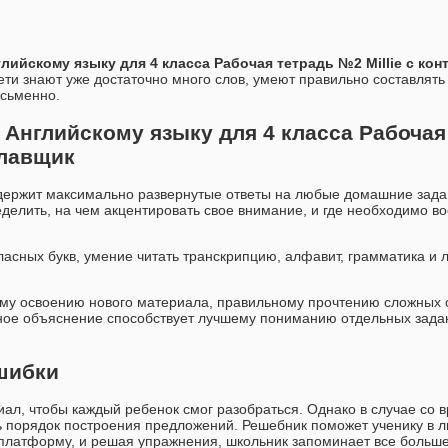
лийскому языку для 4 класса Рабочая тетрадь №2 Millie с ко
ети знают уже достаточно много слов, умеют правильно составлять
исьменно.
 Английскому языку для 4 класса Рабочая
Славщик
одержит максимально развернутые ответы на любые домашние зада
делить, на чем акцентировать свое внимание, и где необходимо в
сных букв, умение читать транскрипцию, алфавит, грамматика и л
ому освоению нового материала, правильному прочтению сложных 
бное объяснение способствует лучшему пониманию отдельных зада
шибки
иал, чтобы каждый ребенок смог разобраться. Однако в случае со 
ь порядок построения предложений. Решебник поможет ученику в 
-платформу, и решая упражнения, школьник запоминает все больше