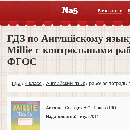
Все классы ▾
В
ГДЗ по Английскому языку
Millie с контрольными ра
ФГОС
ГДЗ
4 класс
Английский язык
рабочая тетрадь 
Авторы:
Славщик Н.С., Попова Р.Ю..
Издательство:
Титул 2014