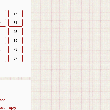
6
17
0
31
4
45
8
59
2
73
6
87
асс
ами Enjoy