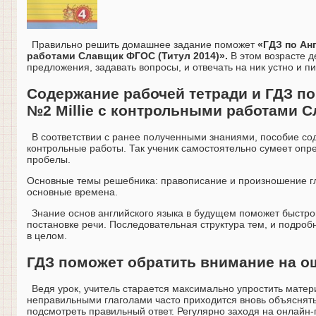
Правильно решить домашнее задание поможет
«ГДЗ по Анг
работами Славщик ФГОС (Титул 2014)».
В этом возрасте д
предложения, задавать вопросы, и отвечать на ник устно и п
Содержание рабочей тетради и ГДЗ по
№2 Millie с контрольными работами 
В соответствии с ранее полученными знаниями, пособие с
контрольные работы. Так ученик самостоятельно сумеет опре
пробелы.
Основные темы решебника: правописание и произношение гла
основные времена.
Знание основ английского языка в будущем поможет быстр
постановке речи. Последовательная структура тем, и подро
в целом.
ГДЗ поможет обратить внимание на о
Ведя урок, учитель старается максимально упростить матер
неправильными глаголами часто приходится вновь объяснят
подсмотреть правильный ответ. Регулярно заходя на онлайн