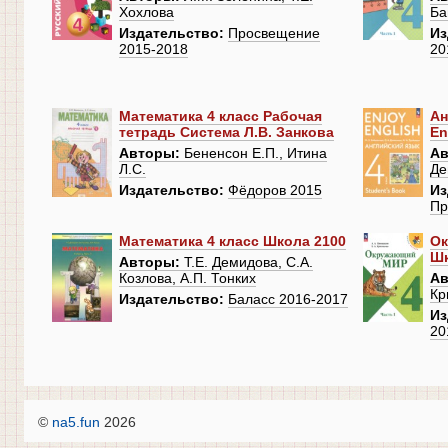
Хохлова
Ба
Издательство:
Просвещение
Из
2015-2018
20
Математика 4 класс Рабочая
Ан
тетрадь Система Л.В. Занкова
En
Авторы:
Бененсон Е.П., Итина
Ав
Л.С.
Де
Издательство:
Фёдоров 2015
Из
Пр
Математика 4 класс Школа 2100
Ок
Шк
Авторы:
Т.Е. Демидова, С.А.
Козлова, А.П. Тонких
Ав
Кр
Издательство:
Баласс 2016-2017
Из
20
©
na5.fun
2026