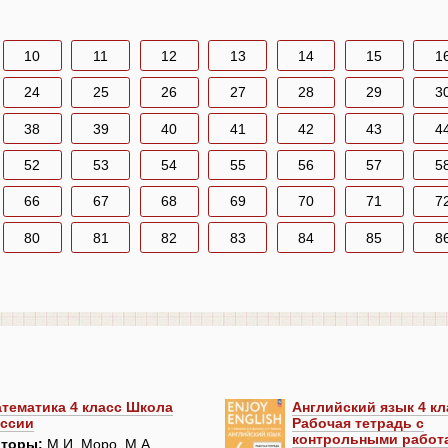
10
11
12
13
14
15
1
24
25
26
27
28
29
3
38
39
40
41
42
43
4
52
53
54
55
56
57
5
66
67
68
69
70
71
7
80
81
82
83
84
85
8
тематика 4 класс Школа
Английский язык 4 кл
ссии
Рабочая тетрадь с
контрольными работ
торы:
М.И. Моро, М.А.