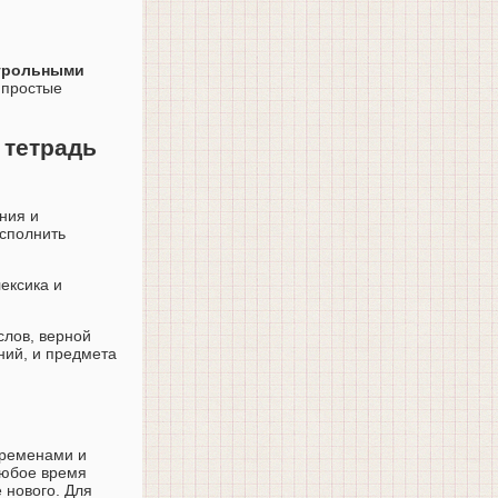
нтрольными
 простые
 тетрадь
ния и
осполнить
ексика и
слов, верной
ний, и предмета
временами и
любое время
 нового. Для