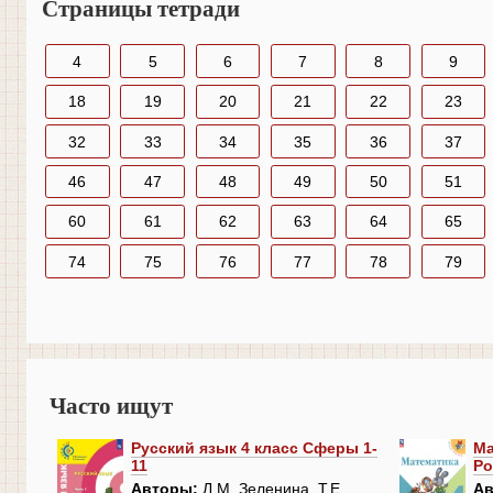
Страницы тетради
4
5
6
7
8
9
18
19
20
21
22
23
32
33
34
35
36
37
46
47
48
49
50
51
60
61
62
63
64
65
74
75
76
77
78
79
Часто ищут
Русский язык 4 класс Сферы 1-
Ма
11
Ро
Авторы:
Л.М. Зеленина, Т.Е.
Ав