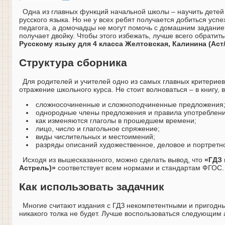
Одна из главных функций начальной школы – научить детей 
русского языка. Но не у всех ребят получается добиться успе
педагога, а домочадцы не могут помочь с домашним задание
получает двойку. Чтобы этого избежать, лучше всего обратит
Русскому языку для 4 класса Желтовская, Калинина (Аст
Структура сборника
Для родителей и учителей одно из самых главных критерие
отражение школьного курса. Не стоит волноваться – в книгу,
сложносочиненные и сложноподчиненные предложения
однородные члены предложения и правила употреблени
как изменяются глаголы в прошедшем времени;
лицо, число и глагольное спряжение;
виды числительных и местоимений;
разряды описаний художественное, деловое и портретн
Исходя из вышесказанного, можно сделать вывод, что
«ГДЗ 
Астрель)»
соответствует всем нормами и стандартам ФГОС.
Как использовать задачник
Многие считают издания с ГДЗ некомпетентными и пригодны
никакого толка не будет. Лучше воспользоваться следующим 