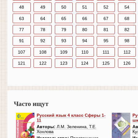
48
49
50
51
52
54
63
64
65
66
67
68
77
78
79
80
81
82
91
92
93
94
95
98
107
108
109
110
111
112
121
122
123
124
125
126
Часто ищут
Русский язык 4 класс Сферы 1-
Ру
11
шк
Авторы:
Л.М. Зеленина, Т.Е.
Ав