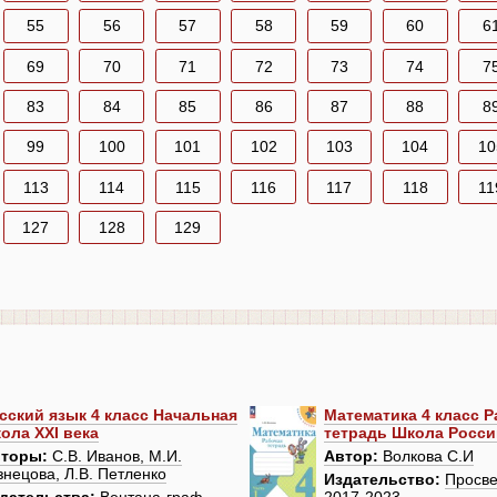
55
56
57
58
59
60
6
69
70
71
72
73
74
7
83
84
85
86
87
88
8
99
100
101
102
103
104
10
113
114
115
116
117
118
11
127
128
129
сский язык 4 класс Начальная
Математика 4 класс 
ола XXI века
тетрадь Школа Росси
торы:
С.В. Иванов, М.И.
Автор:
Волкова С.И