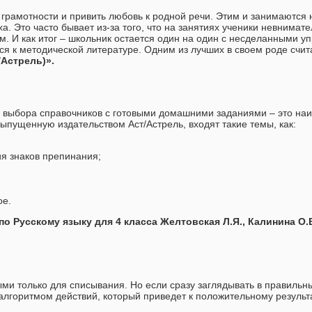
грамотности и привить любовь к родной речи. Этим и занимаются 
ха. Это часто бывает из-за того, что на занятиях ученики невнима
м. И как итог – школьник остается один на один с несделанными 
ься к методической литературе. Одним из лучших в своем роде счи
/Астрель)».
в выбора справочников с готовыми домашними заданиями – это на
 выпущенную издательством Аст/Астрель, входят такие темы, как:
;
я знаков препинания;
ое.
по Русскому языку для 4 класса Желтовская Л.Я., Калинина О.Б
ми только для списывания. Но если сразу заглядывать в правильн
алгоритмом действий, который приведет к положительному результ