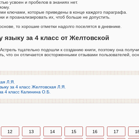
тью усвоен и пробелов в знаниях нет.
мому.
ыми ключами, которые приведены в конце каждого параграфа.
 и проанализировать их, чтоб больше не допустить.
основе, то хорошие отметки надолго поселятся в дневнике.
 языку за 4 класс от Желтовской
стрель тщательно подошли к созданию книги, поэтому она получи
ить, что он отличается восторженными отзывами пользователей, о
ая Л.Я.
ыку за 4 класс Желтовская Л.Я.
за 4 класс Калинина О.Б.
12
13
14
15
16
17
1