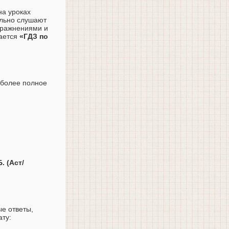
на уроках
тельно слушают
упражнениями и
тается
«ГДЗ по
иболее полное
. (Аст/
ые ответы,
ату: