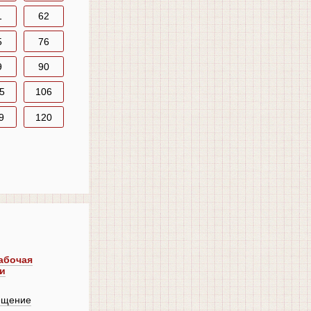
1
62
5
76
9
90
5
106
9
120
Рабочая
и