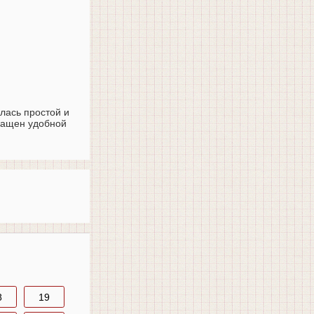
лась простой и
снащен удобной
8
19