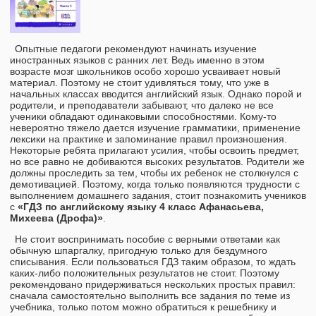
Опытные педагоги рекомендуют начинать изучение
иностранных языков с ранних лет. Ведь именно в этом
возрасте мозг школьников особо хорошо усваивает новый
материал. Поэтому не стоит удивляться тому, что уже в
начальных классах вводится английский язык. Однако порой и
родители, и преподаватели забывают, что далеко не все
ученики обладают одинаковыми способностями. Кому-то
невероятно тяжело дается изучение грамматики, применение
лексики на практике и запоминание правил произношения.
Некоторые ребята прилагают усилия, чтобы освоить предмет,
но все равно не добиваются высоких результатов. Родители же
должны проследить за тем, чтобы их ребенок не столкнулся с
демотивацией. Поэтому, когда только появляются трудности с
выполнением домашнего задания, стоит познакомить учеников
с
«ГДЗ по английскому языку 4 класс Афанасьева,
Михеева (Дрофа)»
.
Не стоит воспринимать пособие с верными ответами как
обычную шпаргалку, пригодную только для бездумного
списывания. Если пользоваться ГДЗ таким образом, то ждать
каких-либо положительных результатов не стоит. Поэтому
рекомендовано придерживаться нескольких простых правил:
сначала самостоятельно выполнить все задания по теме из
учебника, только потом можно обратиться к решебнику и