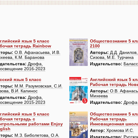
глийский язык 5 класс
Обществознание 5 кл
бочая тетрадь Rainbow
2100
торы:
О.В. Афанасьева, И.В.
Авторы:
Д.Д. Данилов,
хеева, К.М. Баранова
Сизова, М.Е. Турчина
дательства:
Дрофа,
Издательство:
Баласс
освещение 2016-2023
сский язык 5 класс
Английский язык 5 кл
Рабочая тетрадь Нов
торы:
М.М. Разумовская, С.И.
вова, В.И. Капинос
Авторы:
О.В. Афанасье
Михеева
дательства:
Дрофа,
освещение 2015-2023
Издательство:
Дрофа
глийский язык 5 класс
Обществознание 5 кл
бочая тетрадь с
Рабочая тетрадь
нтрольными работами Enjoy
Инновационная школ
glish
Автор:
Хромова И.С.
торы:
М.З. Биболетова, О.А.
Издательство:
Русско