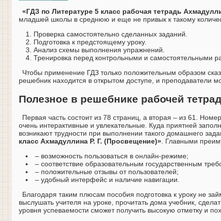
«ГДЗ по Литературе 5 класс рабочая тетрадь Ахмадулл
младшей школы в среднюю и еще не привык к такому количе
Проверка самостоятельно сделанных заданий.
Подготовка к предстоящему уроку.
Анализ схемы выполнения упражнений.
Тренировка перед контрольными и самостоятельными р
Чтобы применение ГДЗ только положительным образом сказы
решебник находится в открытом доступе, и преподаватели мо
Полезное в решебнике рабочей тетрад
Первая часть состоит из 78 страниц, а вторая – из 61. Ном
очень интерактивные и увлекательные. Куда приятней заполн
возникают трудности при выполнении такого домашнего зада
класс Ахмадуллина Р. Г. (Просвещение)»
. Главными преи
– возможность пользоваться в онлайн-режиме;
– соответствие образовательным государственным треб
– положительные отзывы от пользователей;
– удобный интерфейс и наличие навигации.
Благодаря таким плюсам пособия подготовка к уроку не зай
выслушать учителя на уроке, прочитать дома учебник, сдела
уровня успеваемости сможет получить высокую отметку и пох