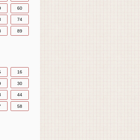
9
60
3
74
8
89
5
16
9
30
3
44
7
58