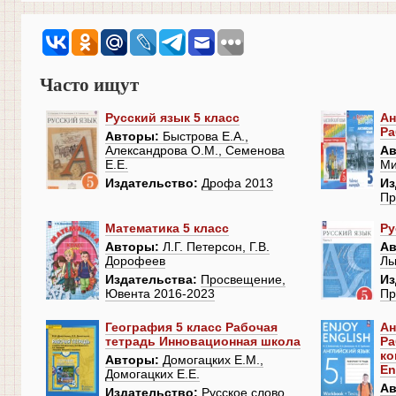
Часто ищут
Русский язык 5 класс
Ан
Ра
Авторы:
Быстрова Е.А.,
Александрова О.М., Семенова
Ав
Е.Е.
Ми
Издательство:
Дрофа 2013
Из
Пр
Математика 5 класс
Ру
Авторы:
Л.Г. Петерсон, Г.В.
Ав
Дорофеев
Ль
Издательства:
Просвещение,
Из
Ювента 2016-2023
Пр
География 5 класс Рабочая
Ан
тетрадь Инновационная школа
Ра
ко
Авторы:
Домогацких Е.М.,
En
Домогацких Е.Е.
Ав
Издательство:
Русское слово