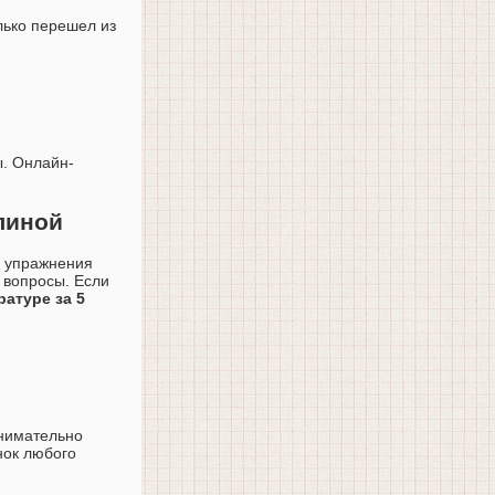
лько перешел из
ы. Онлайн-
линой
се упражнения
 вопросы. Если
ратуре за 5
внимательно
нок любого