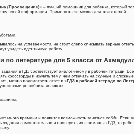
ина (Просвещение)»
– лучший помощник для ребенка, который то
ству новой информации. Применять его можно для таких целей:
аботами.
валось на успеваемости, не стоит слепо списывать верные ответ
гут увидеть идентичную работу.
и по литературе для 5 класса от Ахмадул
ер задания в ГДЗ соответствует аналогичному в рабочей тетради. В
ять кроссворды и изучать тему, чем отвечать на скучные и сложные
ния, можно подсмотреть ответ в
«ГДЗ к рабочей тетради по Лите
муществами решебника являются:
ованиям;
мет много времени и появится возможность заняться хобби. Если 
ть задания самостоятельно и проверить их с помощью ГДЗ, то ребе
валу.