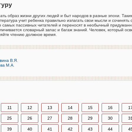
туру
ать образ жизни других людей и быт народов в разные эпохи. Таки
ература учит ребенка правильно излагать свои мысли и сочинять
е самых пассивных читателей и переносят в необычный придуманн
личивается словарный запас и багаж знаний. Человек, который ос
ляйте чтению должное время.
вина В.Я.
ва М.А.
11
12
13
14
15
16
1
25
26
27
28
29
30
3
39
40
41
42
43
44
4