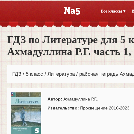
Все классы ▾
В
ГДЗ по Литературе для 5 
Ахмадуллина Р.Г. часть 1
ГДЗ
5 класс
Литература
рабочая тетрадь Ахма
Автор:
Ахмадуллина Р.Г..
Издательство:
Просвещение 2016-2023