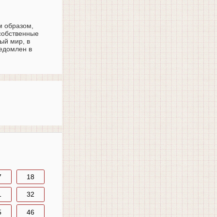
м образом,
 собственные
ый мир, в
ведомлен в
7
18
1
32
5
46