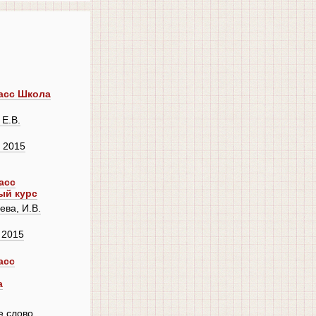
асс Школа
 Е.В.
 2015
асс
ый курс
ва, И.В.
 2015
асс
а
е слово