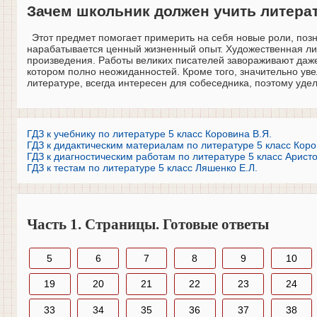
Зачем школьник должен учить литера
Этот предмет помогает примерить на себя новые роли, позн
нарабатывается ценный жизненный опыт. Художественная лит
произведения. Работы великих писателей завораживают даж
котором полно неожиданностей. Кроме того, значительно уве
литературе, всегда интересен для собеседника, поэтому уде
ГДЗ к учебнику по литературе 5 класс Коровина В.Я.
ГДЗ к дидактическим материалам по литературе 5 класс Коро
ГДЗ к диагностическим работам по литературе 5 класс Аристо
ГДЗ к тестам по литературе 5 класс Ляшенко Е.Л.
Часть 1. Страницы. Готовые ответы
5
6
7
8
9
10
19
20
21
22
23
24
33
34
35
36
37
38