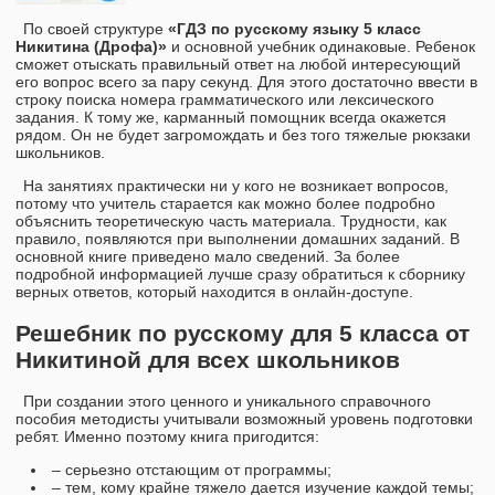
По своей структуре
«ГДЗ по русскому языку 5 класс
Никитина (Дрофа)»
и основной учебник одинаковые. Ребенок
сможет отыскать правильный ответ на любой интересующий
его вопрос всего за пару секунд. Для этого достаточно ввести в
строку поиска номера грамматического или лексического
задания. К тому же, карманный помощник всегда окажется
рядом. Он не будет загромождать и без того тяжелые рюкзаки
школьников.
На занятиях практически ни у кого не возникает вопросов,
потому что учитель старается как можно более подробно
объяснить теоретическую часть материала. Трудности, как
правило, появляются при выполнении домашних заданий. В
основной книге приведено мало сведений. За более
подробной информацией лучше сразу обратиться к сборнику
верных ответов, который находится в онлайн-доступе.
Решебник по русскому для 5 класса от
Никитиной для всех школьников
При создании этого ценного и уникального справочного
пособия методисты учитывали возможный уровень подготовки
ребят. Именно поэтому книга пригодится:
– серьезно отстающим от программы;
– тем, кому крайне тяжело дается изучение каждой темы;