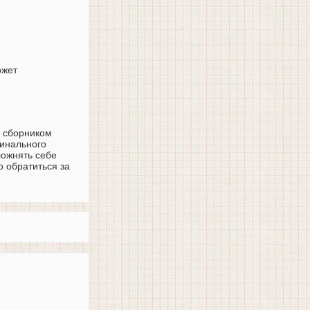
ожет
м сборником
гинального
ложнять себе
о обратиться за