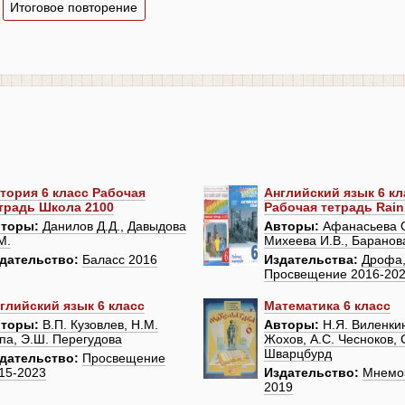
Итоговое повторение
тория 6 класс Рабочая
Английский язык 6 кл
традь Школа 2100
Рабочая тетрадь Rai
торы:
Данилов Д.Д., Давыдова
Авторы:
Афанасьева О
М.
Михеева И.В., Баранов
дательство:
Баласс 2016
Издательства:
Дрофа
Просвещение 2016-20
глийский язык 6 класс
Математика 6 класс
торы:
В.П. Кузовлев, Н.М.
Авторы:
Н.Я. Виленкин
па, Э.Ш. Перегудова
Жохов, А.С. Чесноков, 
Шварцбурд
дательство:
Просвещение
15-2023
Издательство:
Мнемоз
2019