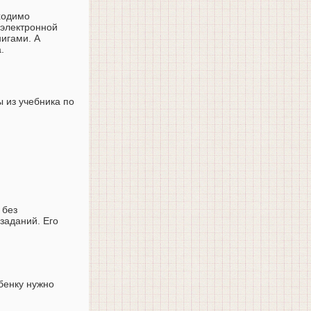
ходимо
 электронной
нигами. А
.
ы из учебника по
 без
заданий. Его
бенку нужно