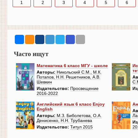
1
2
3
4
5
6
Часто ищут
Математика 6 класс МГУ - школе
Ис
те
Авторы:
Никольский С.М., М.К.
Потапов, Н.Н. Решетников, А.В.
Ав
Шевкин
С.
Издательство:
Просвещение
Из
2016-2022
Английский язык 6 класс Enjoy
Ан
English
Ав
Авторы:
М.З. Биболетова, О.А.
Ла
Денисенко, Н.Н. Трубанева
Из
Издательство:
Титул 2015
20