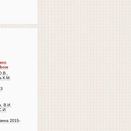
асс
nbow
.В.,
а К.М.
,
23
, В.И.
С.И.
ина 2015-