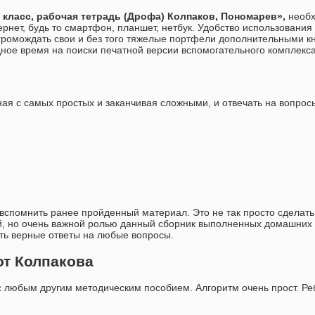
6 класс, рабочая тетрадь (Дрофа) Колпаков, Пономарев»,
необ
нет, будь то смартфон, планшет, нетбук. Удобство использования
агромождать свои и без того тяжелые портфели дополнительными к
дное время на поиски печатной версии вспомогательного комплекса
ная с самых простых и заканчивая сложными, и отвечать на вопрос
спомнить ранее пройденный материал. Это не так просто сделать
й, но очень важной ролью данный сборник выполненных домашних 
ить верные ответы на любые вопросы.
 от Колпакова
 с любым другим методическим пособием. Алгоритм очень прост. Ре