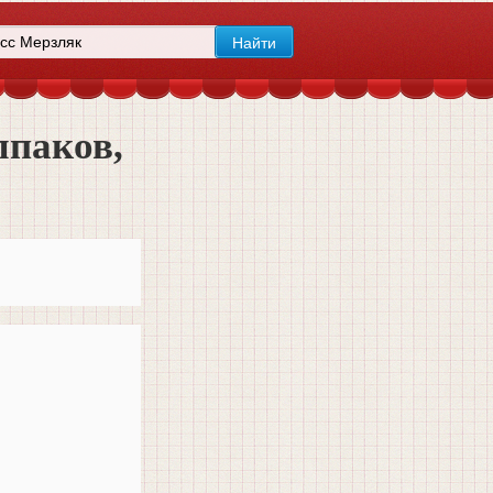
лпаков,