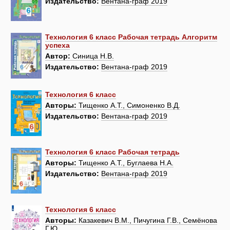
Издательство:
Вентана-граф 2019
Технология 6 класс Рабочая тетрадь Алгоритм
успеха
Автор:
Синица Н.В.
Издательство:
Вентана-граф 2019
Технология 6 класс
Авторы:
Тищенко А.Т., Симоненко В.Д.
Издательство:
Вентана-граф 2019
Технология 6 класс Рабочая тетрадь
Авторы:
Тищенко А.Т., Буглаева Н.А.
Издательство:
Вентана-граф 2019
Технология 6 класс
Авторы:
Казакевич В.М., Пичугина Г.В., Семёнова
Г.Ю.