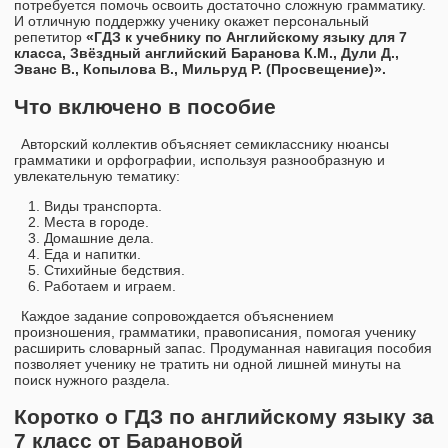
потребуется помочь освоить достаточно сложную грамматику.
И отличную поддержку ученику окажет персональный
репетитор
«ГДЗ к учебнику по Английскому языку для 7
класса, Звёздный английский Баранова К.М., Дули Д.,
Эванс В., Копылова В., Мильруд Р. (Просвещение)».
Что включено в пособие
Авторский коллектив объясняет семикласснику нюансы
грамматики и орфографии, используя разнообразную и
увлекательную тематику:
Виды транспорта.
Места в городе.
Домашние дела.
Еда и напитки.
Стихийные бедствия.
Работаем и играем.
Каждое задание сопровождается объяснением
произношения, грамматики, правописания, помогая ученику
расширить словарный запас. Продуманная навигация пособия
позволяет ученику не тратить ни одной лишней минуты на
поиск нужного раздела.
Коротко о ГДЗ по английскому языку за
7 класс от Барановой