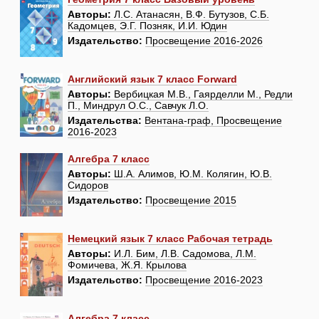
Авторы:
Л.С. Атанасян, В.Ф. Бутузов, С.Б.
Кадомцев, Э.Г. Позняк, И.И. Юдин
Издательство:
Просвещение 2016-2026
Английский язык 7 класс Forward
Авторы:
Вербицкая М.В., Гаярделли М., Редли
П., Миндрул О.С., Савчук Л.О.
Издательства:
Вентана-граф, Просвещение
2016-2023
Алгебра 7 класс
Авторы:
Ш.А. Алимов, Ю.М. Колягин, Ю.В.
Сидоров
Издательство:
Просвещение 2015
Немецкий язык 7 класс Рабочая тетрадь
Авторы:
И.Л. Бим, Л.В. Садомова, Л.М.
Фомичева, Ж.Я. Крылова
Издательство:
Просвещение 2016-2023
Алгебра 7 класс