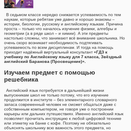
В седьмом классе нередко снижается успеваемость по тем
наукам, которые ребятам уже давно и хорошо знакомы –
истории, биологии, русскому и английскому языкам. Причина
проста – только что началось изучение физики, алгебры и
геометрии (а в ряде школ – и химии). А эти предметы
настолько сложны, что занимают всё внимание школьника. Но
очень скоро возникает необходимость подтягивать
успеваемость по всем дисциплинам. И тогда на помощь
приходит надёжный виртуальный консультант
«ГДЗ к
учебнику по Английскому языку для 7 класса, Звёздный
английский Баранова (Просвещение)».
Изучаем предмет с помощью
решебника
Английский язык потребуется в дальнейшей жизни
выпускникам школ не только потому, что его изучение
продолжится в институте – без элементарного словарного
запаса современный человек не сможет общаться даже с
собственным компьютером, не говоря уже о построении
карьеры или дальних путешествиях. Именно английский язык
позволяет прочитать инструкцию к любой цифровой технике
или этикетку на банке с кофе. Поэтому не обязательно
объяснять школьнику всю важность этого предмета, но