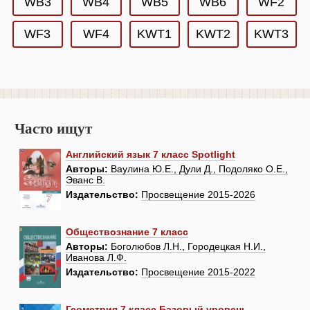
WB3
WB4
WB5
WB6
WF2
WF3
WF4
KWT1
KWT2
KWT3
Часто ищут
Английский язык 7 класс Spotlight
Авторы:
Ваулина Ю.Е., Дули Д., Подоляко О.Е.,
Эванс В.
Издательство:
Просвещение 2015-2026
Обществознание 7 класс
Авторы:
Боголюбов Л.Н., Городецкая Н.И.,
Иванова Л.Ф.
Издательство:
Просвещение 2015-2022
Геометрия 7 класс Базовый уровень