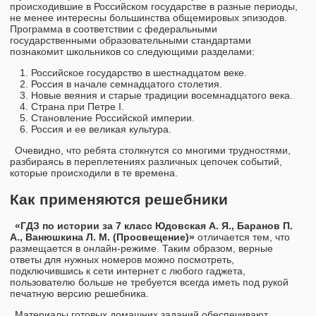
происходившие в Российском государстве в разные периоды,
не менее интересны большинства общемировых эпизодов.
Программа в соответствии с федеральными
государственными образовательными стандартами
познакомит школьников со следующими разделами:
Российское государство в шестнадцатом веке.
Россия в начале семнадцатого столетия.
Новые веяния и старые традиции восемнадцатого века.
Страна при Петре I.
Становление Российской империи.
Россия и ее великая культура.
Очевидно, что ребята столкнутся со многими трудностями,
разбираясь в переплетениях различных цепочек событий,
которые происходили в те времена.
Как применяются решебники
«ГДЗ по истории за 7 класс Юдовская А. Я., Баранов П.
А., Ванюшкина Л. М. (Просвещение)»
отличается тем, что
размещается в онлайн-режиме. Таким образом, верные
ответы для нужных номеров можно посмотреть,
подключившись к сети интернет с любого гаджета,
пользователю больше не требуется всегда иметь под рукой
печатную версию решебника.
Материалы готовых домашних заданий обеспечивают