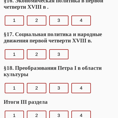
§16. Экономическая политика в первой
четверти XVIII в .
1
2
3
4
§17. Социальная политика и народные
движения первой четверти XVIII в.
1
2
3
§18. Преобразования Петра I в области
культуры
1
2
3
4
Итоги III раздела
1
2
3
4