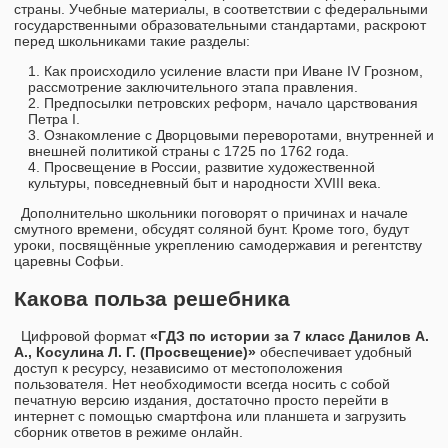
страны. Учебные материалы, в соответствии с федеральными
государственными образовательными стандартами, раскроют
перед школьниками такие разделы:
Как происходило усиление власти при Иване IV Грозном,
рассмотрение заключительного этапа правления.
Предпосылки петровских реформ, начало царствования
Петра I.
Ознакомление с Дворцовыми переворотами, внутренней и
внешней политикой страны с 1725 по 1762 года.
Просвещение в России, развитие художественной
культуры, повседневный быт и народности XVIII века.
Дополнительно школьники поговорят о причинах и начале
смутного времени, обсудят соляной бунт. Кроме того, будут
уроки, посвящённые укреплению самодержавия и регентству
царевны Софьи.
Какова польза решебника
Цифровой формат
«ГДЗ по истории за 7 класс Данилов А.
А., Косулина Л. Г. (Просвещение)»
обеспечивает удобный
доступ к ресурсу, независимо от местоположения
пользователя. Нет необходимости всегда носить с собой
печатную версию издания, достаточно просто перейти в
интернет с помощью смартфона или планшета и загрузить
сборник ответов в режиме онлайн.