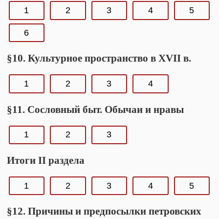
1
2
3
4
5
6
§10. Культурное пространство в XVII в.
1
2
3
4
§11. Сословный быт. Обычаи и нравы
1
2
3
Итоги II раздела
1
2
3
4
5
§12. Причины и предпосылки петровских