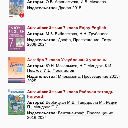
Авторы:
О.В. Афанасьева, И.В. Михеева
Издательство:
Дрофа 2015
Английский язык 7 класс Enjoy English
Авторы:
М.З. Биболетова, Н.Н. Трубанева
Издательства:
Дрофа, Просвещение, Титул
2008-2024
Алгебра 7 класс Углубленный уровень
Авторы:
Ю.Н. Макарычев, Н.Г. Миндюк, К.И.
Нешков, И.Е. Феоктистов
Издательства:
Мнемозина, Просвещение 2013-
2025
Английский язык 7 класс Рабочая тетрадь
Forward
Авторы:
Вербицкая М.В., Гаярделли М., Редли
П., Миндрул О.С.
Издательства:
Вентана-граф, Просвещение
2016-2024