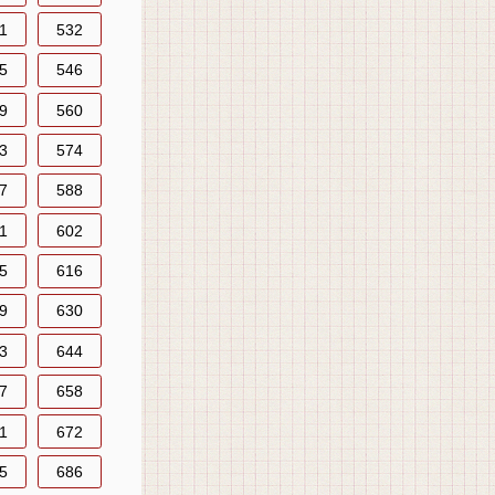
1
532
5
546
9
560
3
574
7
588
1
602
5
616
9
630
3
644
7
658
1
672
5
686