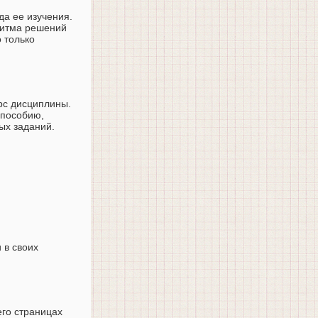
да ее изучения.
ритма решений
 только
рс дисциплины.
 пособию,
ых заданий.
 в своих
его страницах