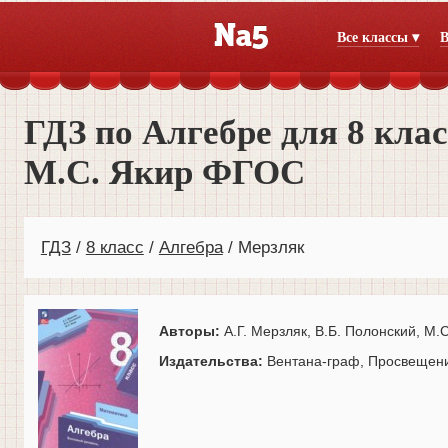
Все классы ▾
В
ГДЗ по Алгебре для 8 клас
М.С. Якир ФГОС
ГДЗ
8 класс
Алгебра
Мерзляк
Авторы:
А.Г. Мерзляк, В.Б. Полонский, М.С
Издательства:
Вентана-граф, Просвещен