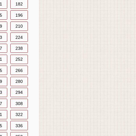
1
182
5
196
9
210
3
224
7
238
1
252
5
266
9
280
3
294
7
308
1
322
5
336