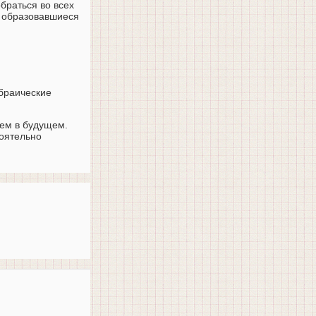
браться во всех
о образовавшиеся
ебраические
лем в будущем.
тоятельно