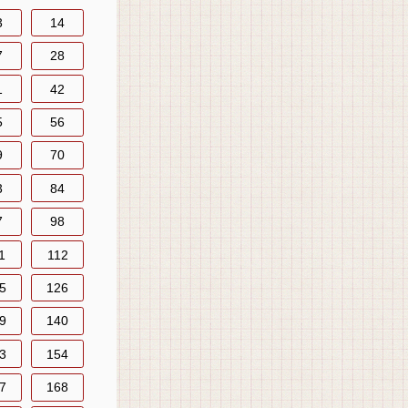
3
14
7
28
1
42
5
56
9
70
3
84
7
98
1
112
5
126
9
140
3
154
7
168