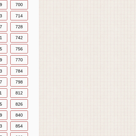
9
700
3
714
7
728
1
742
5
756
9
770
3
784
7
798
1
812
5
826
9
840
3
854