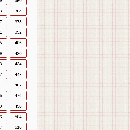
9
350
3
364
7
378
1
392
5
406
9
420
3
434
7
448
1
462
5
476
9
490
3
504
7
518