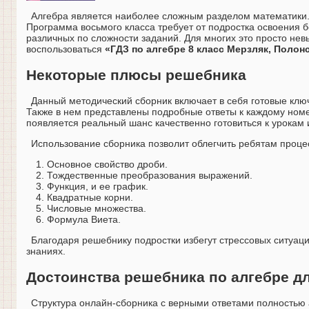
Алгебра является наиболее сложным разделом математики. 
Программа восьмого класса требует от подростка освоения 
различных по сложности заданий. Для многих это просто невы
воспользоваться
«ГДЗ по алгебре 8 класс Мерзляк, Полон
Некоторые плюсы решебника
Данный методический сборник включает в себя готовые клю
Также в нем представлены подробные ответы к каждому номер
появляется реальный шанс качественно готовиться к урокам 
Использование сборника позволит облегчить ребятам процес
Основное свойство дроби.
Тождественные преобразования выражений.
Функция, и ее график.
Квадратные корни.
Числовые множества.
Формула Виета.
Благодаря решебнику подростки избегут стрессовых ситуаци
знаниях.
Достоинства решебника по алгебре дл
Структура онлайн-сборника с верными ответами полностью 