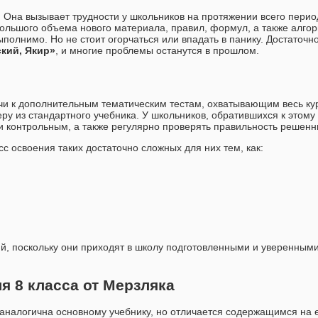
Она вызывает трудности у школьников на протяжении всего перио
большого объема нового материала, правил, формул, а также алго
полнимо. Но не стоит огорчаться или впадать в панику. Достаточно
ский, Якир»
, и многие проблемы останутся в прошлом.
чи к дополнительным тематическим тестам, охватывающим весь ку
у из стандартного учебника. У школьников, обратившихся к этому
и контрольным, а также регулярно проверять правильность решенн
с освоения таких достаточно сложных для них тем, как:
й, поскольку они приходят в школу подготовленными и уверенными
я 8 класса от Мерзляка
аналогична основному учебнику, но отличается содержащимся на 