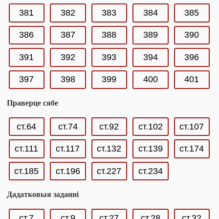
381
382
383
384
385
386
387
388
389
390
391
392
393
394
396
397
398
399
400
401
Праверце сябе
ст.64
ст.74
ст.92
ст.102
ст.107
ст.111
ст.117
ст.132
ст.139
ст.174
ст.185
ст.196
ст.227
ст.234
Дадатковыя заданні
ст.7
ст.9
ст.27
ст.28
ст.32