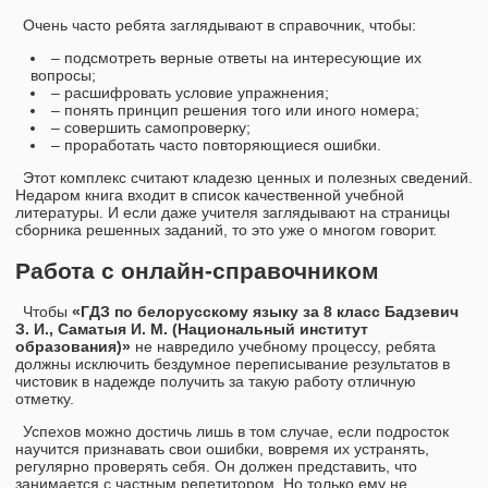
Очень часто ребята заглядывают в справочник, чтобы:
– подсмотреть верные ответы на интересующие их
вопросы;
– расшифровать условие упражнения;
– понять принцип решения того или иного номера;
– совершить самопроверку;
– проработать часто повторяющиеся ошибки.
Этот комплекс считают кладезю ценных и полезных сведений.
Недаром книга входит в список качественной учебной
литературы. И если даже учителя заглядывают на страницы
сборника решенных заданий, то это уже о многом говорит.
Работа с онлайн-справочником
Чтобы
«ГДЗ по белорусскому языку за 8 класс Бадзевич
З. И., Саматыя И. М. (Национальный институт
образования)»
не навредило учебному процессу, ребята
должны исключить бездумное переписывание результатов в
чистовик в надежде получить за такую работу отличную
отметку.
Успехов можно достичь лишь в том случае, если подросток
научится признавать свои ошибки, вовремя их устранять,
регулярно проверять себя. Он должен представить, что
занимается с частным репетитором. Но только ему не