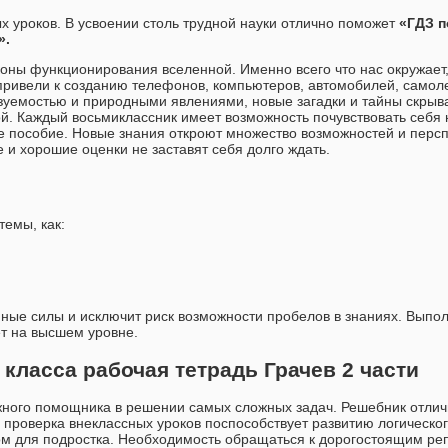
 уроков. В усвоении столь трудной науки отлично поможет
«ГДЗ п
».
коны функционирования вселенной. Именно всего что нас окружает,
привели к созданию телефонов, компьютеров, автомобилей, самол
азуемостью и природными явлениями, новые загадки и тайны скры
ой. Каждый восьмиклассник имеет возможность почувствовать себя
е пособие. Новые знания откроют множество возможностей и перс
 и хорошие оценки не заставят себя долго ждать.
темы, как:
нные силы и исключит риск возможности пробелов в знаниях. Выпо
ет на высшем уровне.
 класса рабочая тетрадь Грачев 2 части
ного помощника в решении самых сложных задач. Решебник отличн
проверка внеклассных уроков поспособствует развитию логическо
ом для подростка. Необходимость обращаться к дорогостоящим ре