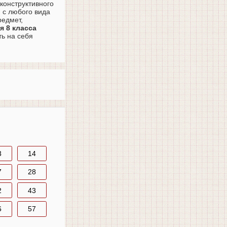
конструктивного
 с любого вида
редмет,
я 8 класса
ь на себя
3
14
7
28
2
43
6
57