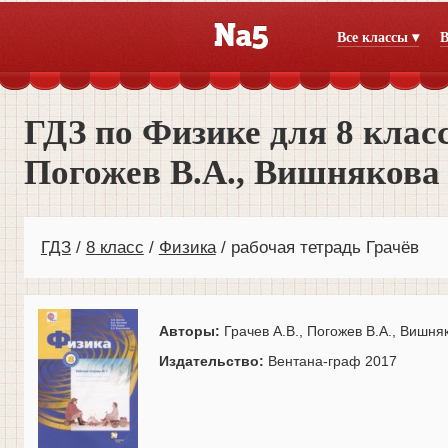
Все классы ▾
В
ГДЗ по Физике для 8 класс
Погожев В.А., Вишнякова 
ГДЗ
8 класс
Физика
рабочая тетрадь Грачёв
Авторы:
Грачев А.В., Погожев В.А., Вишняк
Издательство:
Вентана-граф 2017