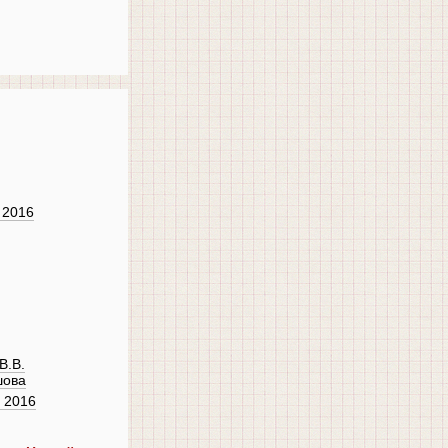
 2016
В.В.
шова
 2016