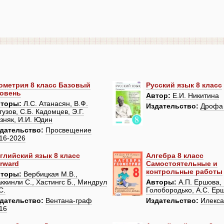
ометрия 8 класс Базовый
Русский язык 8 класс
овень
Автор:
Е.И. Никитина
торы:
Л.С. Атанасян, В.Ф.
Издательство:
Дрофа
тузов, С.Б. Кадомцев, Э.Г.
зняк, И.И. Юдин
дательство:
Просвещение
16-2026
глийский язык 8 класс
Алгебра 8 класс
rward
Самостоятельные и
контрольные работы
торы:
Вербицкая М.В.,
ккинли С., Хастингс Б., Миндрул
Авторы:
А.П. Ершова, 
С.
Голобородько, А.С. Ер
дательство:
Вентана-граф
Издательство:
Илекса
16