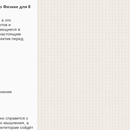
о Физике для 8
 а это
етов и
вающиеся в
 настоящим
пектив перед
лнение
о справится с
го мышления, а
петиторам сойдёт