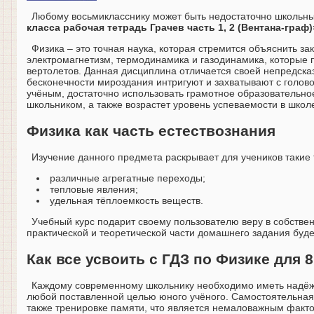
Любому восьмикласснику может быть недостаточно школьных
класса рабочая тетрадь Грачев часть 1, 2 (Вентана-граф)
Физика – это точная наука, которая стремится объяснить за
электромагнетизм, термодинамика и газодинамика, которые 
вертолетов. Данная дисциплина отличается своей непредск
бесконечности мироздания интригуют и захватывают с голов
учёным, достаточно использовать грамотное образовательно
школьником, а также возрастет уровень успеваемости в школе
Физика как часть естествознания
Изучение данного предмета раскрывает для учеников такие 
различные агрегатные переходы;
тепловые явления;
удельная тёплоемкость веществ.
Учебный курс подарит своему пользователю веру в собстве
практической и теоретической части домашнего задания буд
Как все усвоить с ГДЗ по Физике для 8
Каждому современному школьнику необходимо иметь надёж
любой поставленной целью юного учёного. Самостоятельная 
также тренировке памяти, что является немаловажным факт