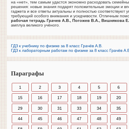
на «нет», тем самым удастся экономно расходовать семейны
решения: новые знания подарят положительные эмоции и впе
гаджета и все ответы актуальны и полностью соответствуют 
требующий особого внимания и усидчивости. Отличным помо
рабочая тетрадь Грачев А.В., Погожев В.А., Вишнякова Е.
амплуа великого учёного.
ГДЗ к учебнику по физике за 8 класс Грачёв А.В.
ГДЗ к лабораторным работам по физике за 8 класс Грачёв А.В
Параграфы
1
2
3
4
5
6
15
16
17
18
19
20
29
30
31
33
34
35
44
45
46
47
48
49