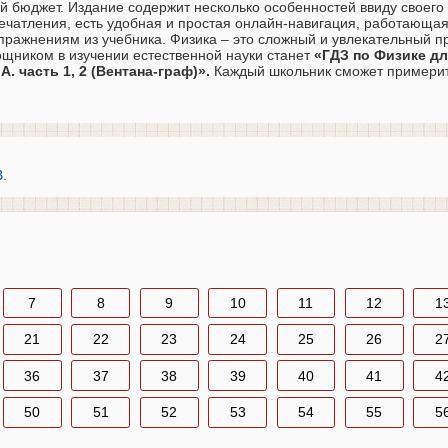
й бюджет. Издание содержит несколько особенностей ввиду своего 
чатления, есть удобная и простая онлайн-навигация, работающая
упражнениям из учебника. Физика – это сложный и увлекательный п
щником в изучении естественной науки станет
«ГДЗ по Физике дл
А. часть 1, 2 (Вентана-граф)».
Каждый школьник сможет примерит
.
7
8
9
10
11
12
1
21
22
23
24
25
26
2
36
37
38
39
40
41
4
50
51
52
53
54
55
5