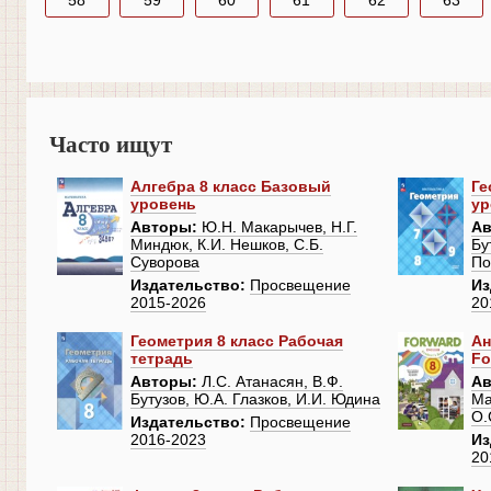
58
59
60
61
62
63
Часто ищут
Алгебра 8 класс Базовый
Ге
уровень
ур
Авторы:
Ю.Н. Макарычев, Н.Г.
Ав
Миндюк, К.И. Нешков, С.Б.
Бу
Суворова
По
Издательство:
Просвещение
Из
2015-2026
20
Геометрия 8 класс Рабочая
Ан
тетрадь
Fo
Авторы:
Л.С. Атанасян, В.Ф.
Ав
Бутузов, Ю.А. Глазков, И.И. Юдина
Ма
О.
Издательство:
Просвещение
2016-2023
Из
20