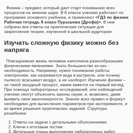
Физика – предмет, который дает старт пониманию всех
процессов на земном шаре. В 8 классе ученики работают по
программе основного учебника, и применяют
«ГДЗ по физике
Рабочая тетрадь 8 класс Пурышева (Дрофа)».
В нем
собраны все ответы на практические ситуации для
закрепления теории, изученной в школьной аудитории.
Изучать сложную физику можно без
напряга
Повседневная жизнь человека наполнена разнообразными
физическими явлениями. Знать большинство из них -
необходимость. Например, нужно понимание работы
электроники, как нагревается вода в кастрюле, или почему
пылесос всасывает воздух, а не наоборот. Изучение физики –
не такой занудный процесс, каким кажется на первый взгляд.
При помощи лабораторных исследований, или наблюдений
ученики смогут объяснить законы науки, и, возможно, даже
выявить свои закономерности. Знание всех правил и формул
необходимо для вычисления параметров при эксперименте, и
во время решения практических заданий. Структура
решебника:
Ответы на задачи с детальными объяснениями.
Ключи к итоговым тестам.
Детальные планы выполнения лабораторных работ.