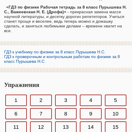
«ГДЗ по физике Рабочая тетрадь за 8 класс Пурышева Н.
С., Важеевская Н. Е. (Дрофа)»
- прекрасная замена массе
научной литературы, и десятку дорогих репетиторов. Учиться
станет проще и веселее, ведь теперь можно и домашку
сделать, и заняться любимыми делами – времени хватит на
все.
ГДЗ к учебнику по физике за 8 класс Пурышева Н.С.
ГДЗ к проверочным и контрольным работам по физике за 8
класс Пурышева Н.С.
Упражнения
1
2
3
4
5
6
7
8
9
10
11
12
13
14
15