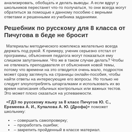
анализировать, обобщать и делать выводы. А если вдруг у
школьников перестанет что-то получаться, то они всегда могут
обратиться за помощью к данному пособию с верными
ответами и решенными из учебника заданиями.
Решебник по русскому для 8 класса от
Пичугова в беде не бросит
Материалы методического комплекса желательно всегда
держать под рукой. К примеру, ученик серьезно отстал от
программы, объяснения педагога могут показаться ему
слишком запутанными. Что же в таком случае делать? Чтобы
не отвлекать преподавателя от объяснения новой темы,
потому что времени на это отводится очень мало, подросток
может сразу заглянуть на страницы онлайн-пособия, чтобы
найти ответы на интересующие его вопросы. Но только не
следует злоупотреблять шпаргалками и использовать их во
время написания обычных контрольных или важных тестов.
Это может плохо сказаться на успеваемости.
«ГДЗ по русскому языку за 8 класс Пичугов Ю. С.,
Еремеева А. И., Купалова А. Ю. (Дрофа)»
поможет
школьнику:
– совершить самопроверку;
– проработать ошибки;
– закрепить пройденный в классе материал.