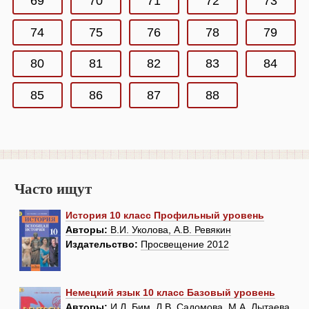
69
70
71
72
73
74
75
76
78
79
80
81
82
83
84
85
86
87
88
Часто ищут
История 10 класс Профильный уровень
Авторы:
В.И. Уколова, А.В. Ревякин
Издательство:
Просвещение 2012
Немецкий язык 10 класс Базовый уровень
Авторы:
И.Л. Бим, Л.В. Садомова, М.А. Лытаева