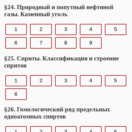
§24. Природный и попутный нефтяной
газы. Каменный уголь
1
2
3
4
5
6
7
8
9
§25. Сприты. Классификация и строение
спритов
1
2
3
4
5
6
§26. Гомологический ряд предельных
одноатомных спиртов
1
2
3
4
5