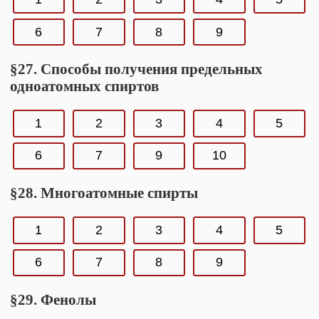
6
7
8
9
§27. Способы получения предельных
одноатомных спиртов
1
2
3
4
5
6
7
9
10
§28. Многоатомные спирты
1
2
3
4
5
6
7
8
9
§29. Фенолы