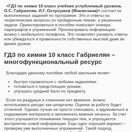
«ГДЗ по химии 10 класс учебник углубленный уровень
О.С. Габриелян, И.Г. Остроумов (Мнемозина)»
состоит их
выполненных заданий по программе. Это и ответы на
теоретические вопросы по пройденным темам, и решенные
задачи. Ориентироваться в пособии помогают номера
параграфов и упражнений. Просматривать информацию
можно с мобильного телефона. Это позволяет узнавать ответы
или убеждаться в правильности собственных мыслей даже во
время уроков.
ГДЗ по химии 10 класс Габриелян –
многофункциональный ресурс
Благодаря данному пособию любой школьник может:
быстро справляться с любыми заданиями;
готовиться к предстоящим урокам;
улучшать средний балл по предмету.
Если на раздумья и сомнения нет времени, можно
использовать ресурс как шпаргалку. Оценка за работу будет
отличной. Однако лучше не просто списывать, а вдумываться в
содержание материала и запоминать важные нюансы. За счет
этого улучшается понимание текущих тем, и упрощается
восприятие новой информации. Еще один хороший вариант –
проверка уже выполненных упражнений. Такой подход