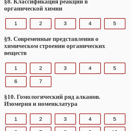
§8. Классификация реакций в
органической химии
1
2
3
4
5
§9. Современные представления о
химическом строении органических
веществ
1
2
3
4
5
6
7
§10. Гомологический ряд алканов.
Изомерия и номенклатура
1
2
3
4
5