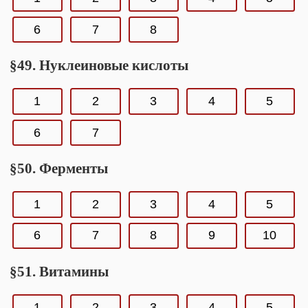
6
7
8
§49. Нуклеиновые кислоты
1
2
3
4
5
6
7
§50. Ферменты
1
2
3
4
5
6
7
8
9
10
§51. Витамины
1
2
3
4
5