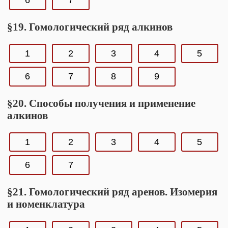
6
7
§19. Гомологический ряд алкинов
1
2
3
4
5
6
7
8
9
§20. Способы получения и применение
алкинов
1
2
3
4
5
6
7
§21. Гомологический ряд аренов. Изомерия
и номенклатура