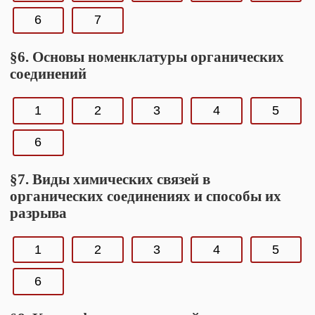
6
7
§6. Основы номенклатуры органических
соединений
1
2
3
4
5
6
§7. Виды химических связей в
органических соединениях и способы их
разрыва
1
2
3
4
5
6