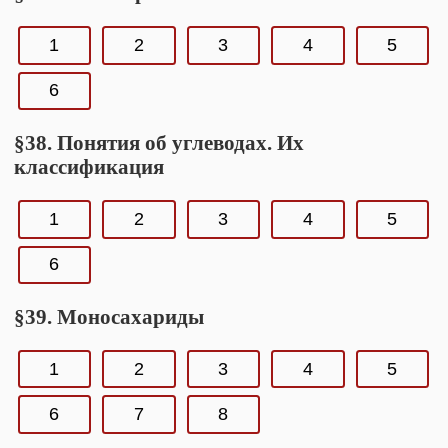
1
2
3
4
5
6
§38. Понятия об углеводах. Их
классификация
1
2
3
4
5
6
§39. Моносахариды
1
2
3
4
5
6
7
8