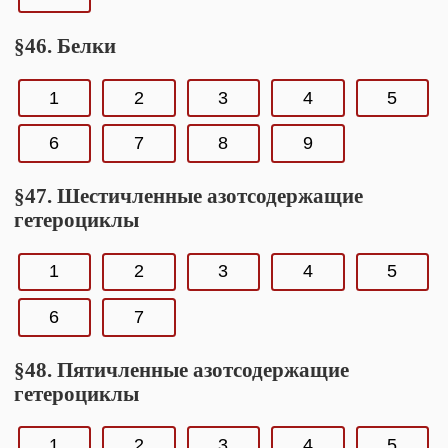
§46. Белки
1
2
3
4
5
6
7
8
9
§47. Шестичленные азотсодержащие
гетероциклы
1
2
3
4
5
6
7
§48. Пятичленные азотсодержащие
гетероциклы
1
2
3
4
5