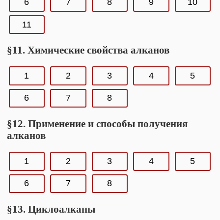
6
7
8
9
10
11
§11. Химические свойства алканов
1
2
3
4
5
6
7
8
§12. Применение и способы получения
алканов
1
2
3
4
5
6
7
8
§13. Циклоалканы