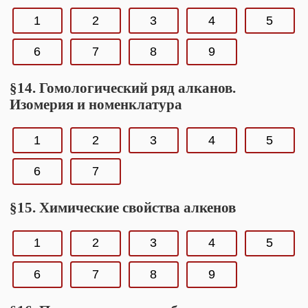
1
2
3
4
5
6
7
8
9
§14. Гомологический ряд алканов.
Изомерия и номенклатура
1
2
3
4
5
6
7
§15. Химические свойства алкенов
1
2
3
4
5
6
7
8
9