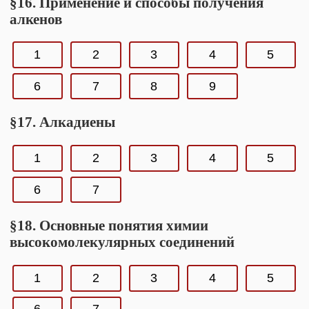
§16. Применение и способы получения
алкенов
1
2
3
4
5
6
7
8
9
§17. Алкадиены
1
2
3
4
5
6
7
§18. Основные понятия химии
высокомолекулярных соединений
1
2
3
4
5