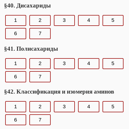
§40. Дисахариды
1
2
3
4
5
6
7
§41. Полисахариды
1
2
3
4
5
6
7
§42. Классификация и изомерия аминов
1
2
3
4
5
6
7