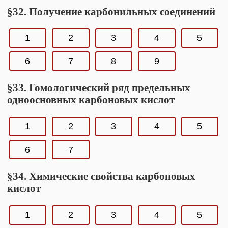
§32. Получение карбонильных соединений
1
2
3
4
5
6
7
8
9
§33. Гомологический ряд предельных
одноосновных карбоновых кислот
1
2
3
4
5
6
7
§34. Химические свойства карбоновых
кислот
1
2
3
4
5