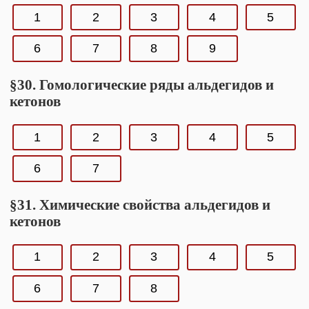
1
2
3
4
5
6
7
8
9
§30. Гомологические ряды альдегидов и
кетонов
1
2
3
4
5
6
7
§31. Химические свойства альдегидов и
кетонов
1
2
3
4
5
6
7
8