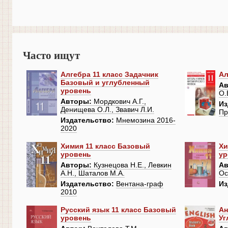
Часто ищут
Алгебра 11 класс Задачник
Ал
Базовый и углубленный
Ав
уровень
О.
Авторы:
Мордкович А.Г.,
Из
Денищева О.Л., Звавич Л.И.
Пр
Издательство:
Мнемозина 2016-
2020
Химия 11 класс Базовый
Хи
уровень
ур
Авторы:
Кузнецова Н.Е., Левкин
Ав
А.Н., Шаталов М.А.
Ос
Издательство:
Вентана-граф
Из
2010
Русский язык 11 класс Базовый
Ан
уровень
Уг