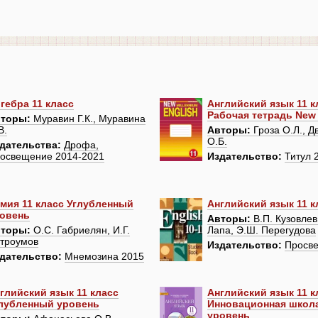
гебра 11 класс
Английский язык 11 к
Рабочая тетрадь New 
торы:
Муравин Г.К., Муравина
В.
Авторы:
Гроза О.Л., Д
О.Б.
дательства:
Дрофа,
освещение 2014-2021
Издательство:
Титул 
мия 11 класс Углубленный
Английский язык 11 к
овень
Авторы:
В.П. Кузовлев
торы:
О.С. Габриелян, И.Г.
Лапа, Э.Ш. Перегудова
троумов
Издательство:
Просв
дательство:
Мнемозина 2015
глийский язык 11 класс
Английский язык 11 к
лубленный уровень
Инновационная школ
уровень