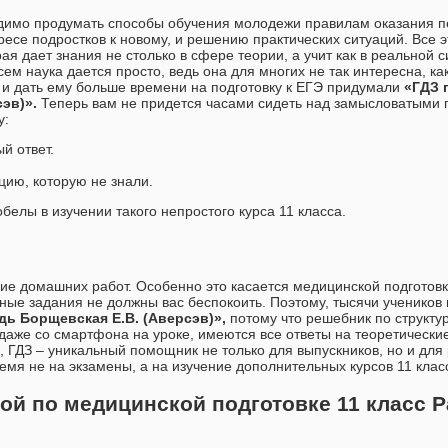
ходимо продумать способы обучения молодежи правилам оказания 
ресе подростков к новому, и решению практических ситуаций. Все 
я дает знания не столько в сфере теории, а учит как в реальной 
ем наука дается просто, ведь она для многих не так интересна, ка
, и дать ему больше времени на подготовку к ЕГЭ придумали
«ГДЗ 
сэв)».
Теперь вам не придется часами сидеть над замысловатыми 
у:
й ответ.
ию, которую не знали.
белы в изучении такого непростого курса 11 класса.
ние домашних работ. Особенно это касается медицинской подготовк
нные задания не должны вас беспокоить. Поэтому, тысячи ученико
дь Борщевская Е.В. (Аверсэв)»,
потому что решебник по структу
даже со смартфона на уроке, имеются все ответы на теоретические
м, ГДЗ – уникальный помощник не только для выпускников, но и для
ремя не на экзамены, а на изучение дополнительных курсов 11 клас
ой по медицинской подготовке 11 класс 