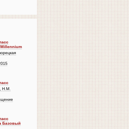
ласс
Millennium
ворецкая
2015
ласс
, Н.М.
ещение
ласс
а Базовый