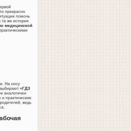
первой
это прекрасно
ситуации помочь
к та же история
по медицинской
практическими
и. На носу
в выбирают
«ГДЗ
ре аналогичен
 и практические
 родителей, ведь
са.
Рабочая