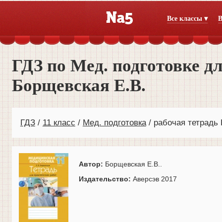
Все классы ▾
В
ГДЗ по Мед. подготовке дл
Борщевская Е.В.
ГДЗ
11 класс
Мед. подготовка
рабочая тетрадь
Автор:
Борщевская Е.В..
Издательство:
Аверсэв 2017