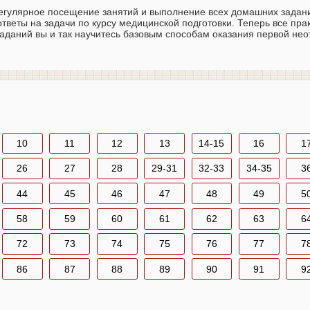
регулярное посещение занятий и выполнение всех домашних задани
 ответы на задачи по курсу медицинской подготовки. Теперь все пра
аданий вы и так научитесь базовым способам оказания первой не
10
11
12
13
14-15
16
1
26
27
28
29-31
32-33
34-35
3
44
45
46
47
48
49
5
58
59
60
61
62
63
6
72
73
74
75
76
77
7
86
87
88
89
90
91
9