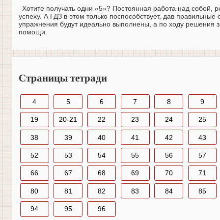
Хотите получать одни «5»? Постоянная работа над собой, 
успеху. А ГДЗ в этом только поспособствует, дав правильные
упражнения будут идеально выполнены, а по ходу решения з
помощи.
Страницы тетради
4
5
6
7
8
9
19
20-21
22
23
24
25
38
39
40
41
42
43
52
53
54
55
56
57
66
67
68
69
70
71
80
81
82
83
84
85
94
95
96