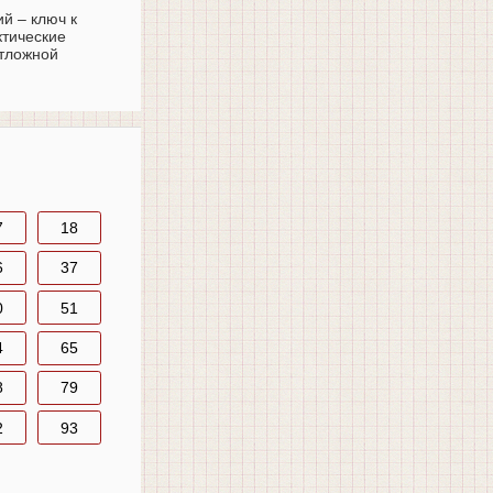
й – ключ к
ктические
отложной
7
18
6
37
0
51
4
65
8
79
2
93