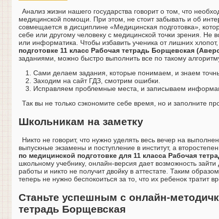
Анализ жизни нашего государства говорит о том, что необ
медицинской помощи. При этом, не стоит забывать и об инте
совмещается в дисциплине «Медицинская подготовка», котора
себе или другому человеку с медицинской точки зрения. Не вс
или информатика. Чтобы избавить ученика от лишних хлопот
подготовке 11 класс Рабочая тетрадь Борщевская (Авер
заданиями, можно быстро выполнить все по такому алгоритм
Сами делаем задания, которые понимаем, и знаем точны
Заходим на сайт ГДЗ, смотрим ошибки.
Исправляем проблемные места, и записываем информац
Так вы не только сэкономите себе время, но и заполните про
Школьникам на заметку
Никто не говорит, что нужно уделять весь вечер на выполне
выпускные экзамены и поступление в институт, а второстепе
по медицинской подготовке для 11 класса Рабочая тетра
школьному учебнику, онлайн-версия дает возможность зайти 
работы и никто не получит двойку в аттестате. Таким образо
теперь не нужно беспокоиться за то, что их ребенок тратит в
Станьте успешным с онлайн-методичк
тетрадь Борщевская