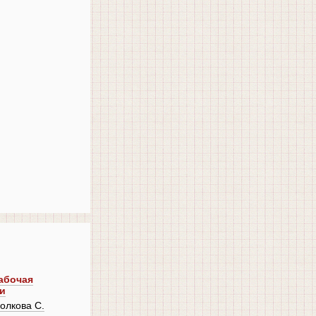
Рабочая
и
олкова С.