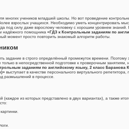
 для многих учеников младшей школы. Но вот проведение контрольн
более взрослых учащихся. Необходимо уметь концентрировать мысл
гда под силу даже взрослому человеку с хорошим уровнем знаний. 
ом надёжного помощника
«ГДЗ к Контрольным заданиям по англи
ный момент просто повторить знакомый алгоритм работы.
бником
ть задание в строго определённый промежуток времени. Поэтому 
 только в непосредственной подготовке к проверочным занятиям, н
трольным заданиям по английскому языку, 2 класс Баранова К.
е)»
выступает в качестве персонального виртуального репетитора, 
ход размышлений в процессе.
 (каждое из которых представлено в двух вариантах), а также ито
сто:
картинки.
логи.