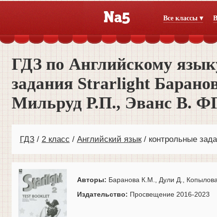
Все классы ▾
В
ГДЗ по Английскому язык
задания Strarlight Барано
Мильруд Р.П., Эванс В. 
ГДЗ
2 класс
Английский язык
контрольные задан
Авторы:
Баранова К.М., Дули Д., Копылова 
Издательство:
Просвещение 2016-2023