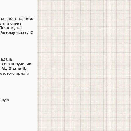
ых работ нередко
ь, и очень
Поэтому так
йскому языку, 2
задача
о и в получении
М., Эванс В.,
готового прийти
говую