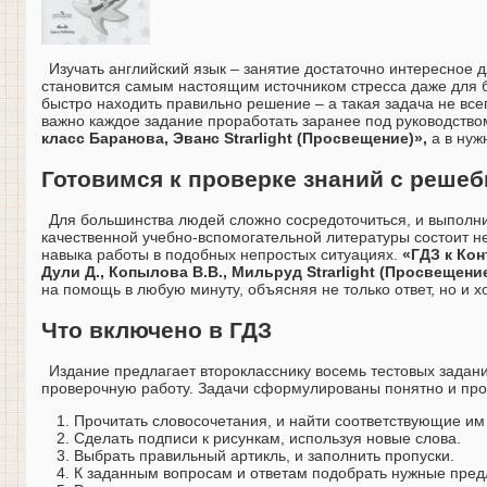
Изучать английский язык – занятие достаточно интересное
становится самым настоящим источником стресса даже для 
быстро находить правильно решение – а такая задача не все
важно каждое задание проработать заранее под руководств
класс Баранова, Эванс Strarlight (Просвещение)»,
а в нуж
Готовимся к проверке знаний с реше
Для большинства людей сложно сосредоточиться, и выполни
качественной учебно-вспомогательной литературы состоит не
навыка работы в подобных непростых ситуациях.
«ГДЗ к Кон
Дули Д., Копылова В.В., Мильруд Strarlight (Просвещени
на помощь в любую минуту, объясняя не только ответ, но и 
Что включено в ГДЗ
Издание предлагает второкласснику восемь тестовых заданий
проверочную работу. Задачи сформулированы понятно и про
Прочитать словосочетания, и найти соответствующие им 
Сделать подписи к рисункам, используя новые слова.
Выбрать правильный артикль, и заполнить пропуски.
К заданным вопросам и ответам подобрать нужные пред