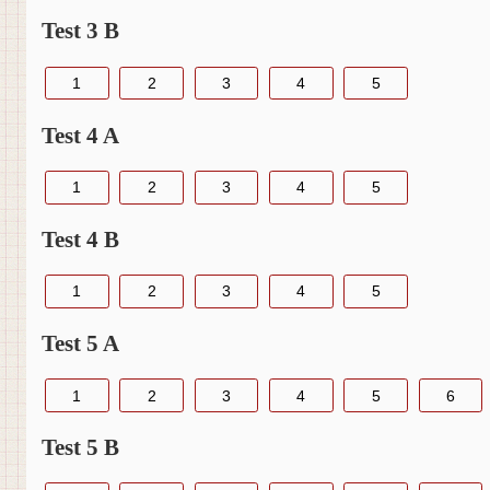
Test 3 B
1
2
3
4
5
Test 4 A
1
2
3
4
5
Test 4 B
1
2
3
4
5
Test 5 A
1
2
3
4
5
6
Test 5 B