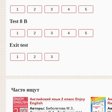
1
2
3
4
5
Test 8 B
1
2
3
4
5
Exit test
1
2
3
Часто ищут
Английский язык 2 класс Enjoy
Ан
English
Ra
Авторы:
Биболетова М.З.,
Ав