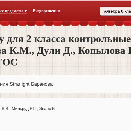
се предметы ▾
Видеорешения
у для 2 класса контрольные
ва К.М., Дули Д., Копылова В
ФГОС
ия Strarlight Баранова
В.В., Мильруд Р.П., Эванс В..