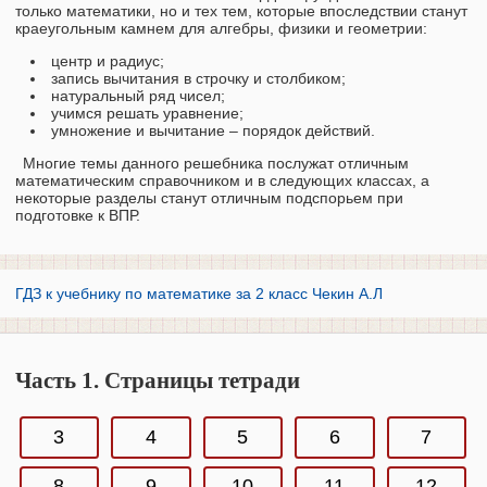
только математики, но и тех тем, которые впоследствии станут
краеугольным камнем для алгебры, физики и геометрии:
центр и радиус;
запись вычитания в строчку и столбиком;
натуральный ряд чисел;
учимся решать уравнение;
умножение и вычитание – порядок действий.
Многие темы данного решебника послужат отличным
математическим справочником и в следующих классах, а
некоторые разделы станут отличным подспорьем при
подготовке к ВПР.
ГДЗ к учебнику по математике за 2 класс Чекин А.Л
Часть 1. Страницы тетради
3
4
5
6
7
8
9
10
11
12