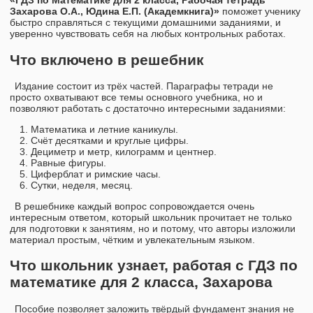
«ГДЗ по Математике для 2 класса, Рабочая тетрадь
Захарова О.А., Юдина Е.П. (Академкнига)»
поможет ученику
быстро справляться с текущими домашними заданиями, и
уверенно чувствовать себя на любых контрольных работах.
Что включено в решебник
Издание состоит из трёх частей. Параграфы тетради не
просто охватывают все темы основного учебника, но и
позволяют работать с достаточно интересными заданиями:
Математика и летние каникулы.
Счёт десятками и круглые цифры.
Дециметр и метр, килограмм и центнер.
Равные фигуры.
Циферблат и римские часы.
Сутки, неделя, месяц.
В решебнике каждый вопрос сопровождается очень
интересным ответом, который школьник прочитает не только
для подготовки к занятиям, но и потому, что авторы изложили
материал простым, чётким и увлекательным языком.
Что школьник узнает, работая с ГДЗ по
математике для 2 класса, Захарова
Пособие позволяет заложить твёрдый фундамент знания не