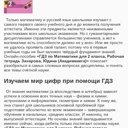
Только математику и русский язык школьники изучают с
самого первого своего учебного дня и до момента получения
аттестата. Именно эти предметы являются неизменными
участниками всех школьных экзаменов. Но с гуманитарными
дисциплинами справляется большинство учеников, а вот к
математике есть способности далеко не у всех. Или же просто
не удалось проявить свой талант, потому что в первые
учебные годы не был заложен твёрдый фундамент знаний.
Онлайн-пособие
«ГДЗ по Математике для 2 класса, Рабочая
тетрадь Захарова, Юдина (Академкнига)»
помогает
разобраться в самых сложных вопросах дисциплины, и понять
все темы счётной науки.
Изучаем мир цифр при помощи ГДЗ
От знания математики (а впоследствии и алгебры) зависят
успехи в освоении всех точных наук – физики и химии,
астрономии и информатики, геометрии и химии. К тому же,
она станет для школьников основной проблемой при
подготовке абсолютно ко всем экзаменам – завершающим
обучение в начальных, средних классах. И наконец, на
выпускной аттестации. Но основы знаний закладываются
именно сейчас, когда ребята только постигают основы науки.