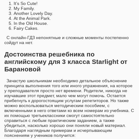
It’s So Cute!
My Family.
Another Lovely Day.
At the Animal Park.
In the Old House.
Fairy Cakes.
С онлайн-ГДЗ непонятные и сложные моменты постепенно
сойдут на нет.
Достоинства решебника по
английскому для 3 класса Starlight от
Барановой
Зачастую школьникам необходимо детальное объяснение
принципа выполнения того или иного упражнения, на которое
у преподавателя просто нет времени. Родители, никогда не
изучавшие этот предмет, мало чем могут помочь. Остается
прибегнуть к дорогостоящим услугам репетиторов. Но также
можно воспользоваться методическим пособием, с
включенными в него ответами ко всем номерам из учебника. С
их помощью третьеклассники смогут самостоятельно
справиться с любым практическим заданием, а также
убедиться, насколько хорошо они поняли новый материал.
Благодаря наглядным примерам и исчерпывающим
пояснениям у учеников получится: