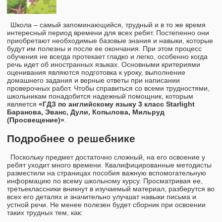
Школа – самый запоминающийся, трудный и в то же время
интересный период времени для всех ребят. Постепенно они
приобретают необходимые базовые знания и навыки, которые
будут им полезны и после ее окончания. При этом процесс
обучения не всегда протекает гладко и легко, особенно когда
речь идет об иностранных языках. Основными критериями
оценивания являются подготовка к уроку, выполнение
домашнего задания и верные ответы при написании
проверочных работ. Чтобы справиться со всеми трудностями,
школьникам понадобится надежный помощник, которым
является
«ГДЗ по английскому языку 3 класс Starlight
Баранова, Эванс, Дули, Копылова, Мильруд
(Просвещение)»
.
Подробнее о решебнике
Поскольку предмет достаточно сложный, на его освоение у
ребят уходит много времени. Квалифицированные методисты
разместили на страницах пособия важную вспомогательную
информацию по всему школьному курсу. Просматривая ее,
третьеклассники вникнут в изучаемый материал, разберутся во
всех его деталях и значительно улучшат навыки письма и
устной речи. Не менее полезен будет сборник при освоении
таких трудных тем, как: