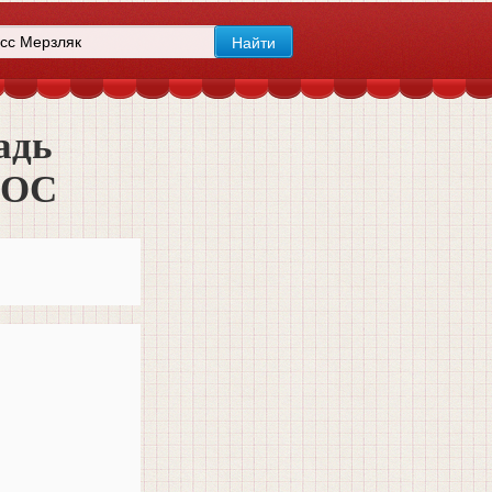
адь
ФГОС