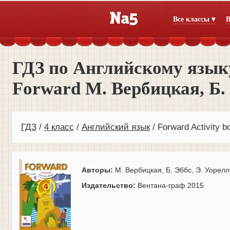
Все классы ▾
В
ГДЗ по Английскому языку
Forward М. Вербицкая, Б.
ГДЗ
4 класс
Английский язык
Forward Activity b
Авторы:
М. Вербицкая, Б. Эббс, Э. Уорелл,
Издательство:
Вентана-граф 2015