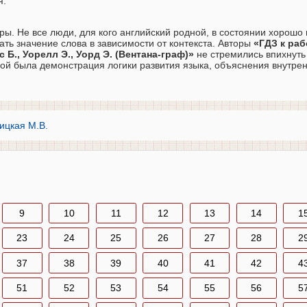
я.
ры. Не все люди, для кого английский родной, в состоянии хорошо
ать значение слова в зависимости от контекста. Авторы
«ГДЗ к раб
 Б., Уорелл Э., Уорд Э. (Вентана-граф)»
не стремились впихнуть
вой была демонстрация логики развития языка, объяснения внутрен
бицкая М.В.
9
10
11
12
13
14
1
23
24
25
26
27
28
2
37
38
39
40
41
42
4
51
52
53
54
55
56
5