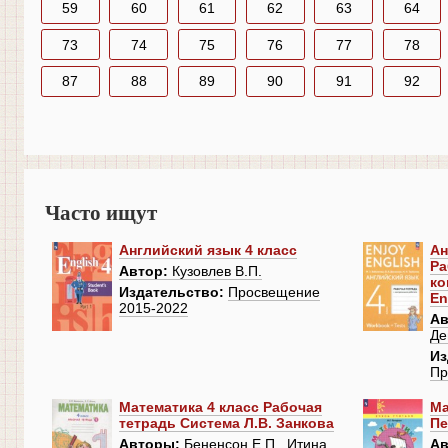
59
60
61
62
63
64
73
74
75
76
77
78
87
88
89
90
91
92
Часто ищут
Английский язык 4 класс
Ан
Ра
Автор:
Кузовлев В.П.
ко
Издательство:
Просвещение
En
2015-2022
Ав
Де
Из
Пр
Математика 4 класс Рабочая
Ма
тетрадь Система Л.В. Занкова
Пе
Авторы:
Бененсон Е.П., Итина
Ав