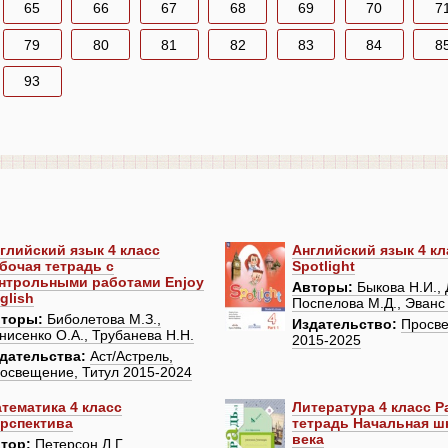
65
66
67
68
69
70
7
79
80
81
82
83
84
8
93
глийский язык 4 класс
Английский язык 4 кл
бочая тетрадь с
Spotlight
нтрольными работами Enjoy
Авторы:
Быкова Н.И., 
glish
Поспелова М.Д., Эванс 
торы:
Биболетова М.З.,
Издательство:
Просв
нисенко О.А., Трубанева Н.Н.
2015-2025
дательства:
Аст/Астрель,
освещение, Титул 2015-2024
тематика 4 класс
Литература 4 класс Р
рспектива
тетрадь Начальная ш
века
тор:
Петерсон Л.Г.