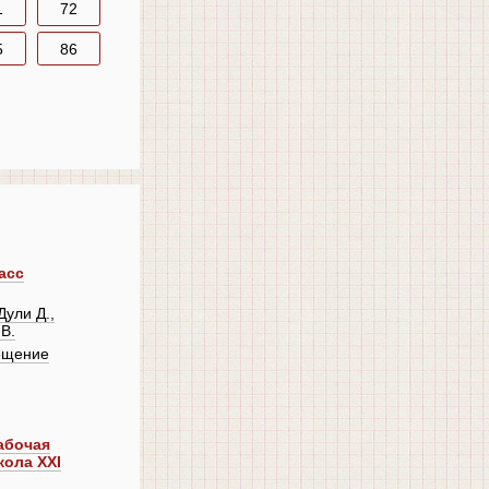
1
72
5
86
асс
Дули Д.,
В.
ещение
абочая
кола XXI