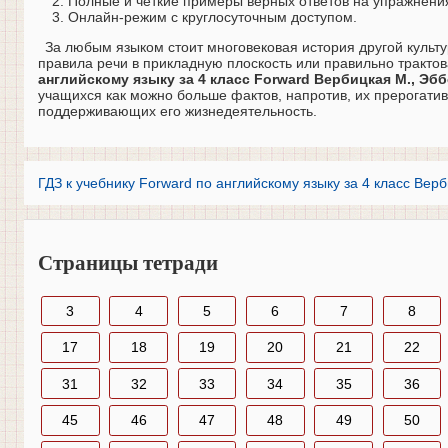
Полные и четкие примеры верных ответов на упражнени
Онлайн-режим с круглосуточным доступом.
За любым языком стоит многовековая история другой культу
правила речи в прикладную плоскость или правильно трактов
английскому языку за 4 класс Forward Вербицкая М., Эббс
учащихся как можно больше фактов, напротив, их прерогати
поддерживающих его жизнедеятельность.
ГДЗ к учебнику Forward по английскому языку за 4 класс Вер
Страницы тетради
3
4
5
6
7
8
17
18
19
20
21
22
31
32
33
34
35
36
45
46
47
48
49
50