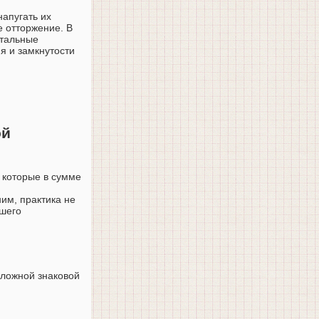
напугать их
е отторжение. В
тальные
я и замкнутости
ой
 которые в сумме
им, практика не
чшего
сложной знаковой