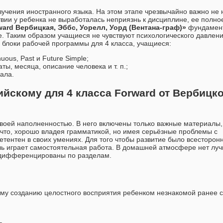
зучения иностранного языка. На этом этапе чрезвычайно важно не 
ии у ребенка не выработалась неприязнь к дисциплине, ее полно
ward Вербицкая, Эббс, Уорелл, Уорд (Вентана-граф)»
фундамен
. Таким образом учащиеся не чувствуют психологического давлени
блоки рабочей программы для 4 класса, учащиеся:
uous, Past и Future Simple;
ы, месяца, описание человека и т. п.;
ала.
ийскому для 4 класса Forward от Вербицк
воей наполненностью. В него включены только важные материалы,
 что, хорошо владея грамматикой, но имея серьёзные проблемы с
тентен в своих умениях. Для того чтобы развитие было всесторонн
ль играет самостоятельная работа. В домашней атмосфере нет лу
и дифференцированы по разделам.
му созданию целостного восприятия ребенком незнакомой ранее 