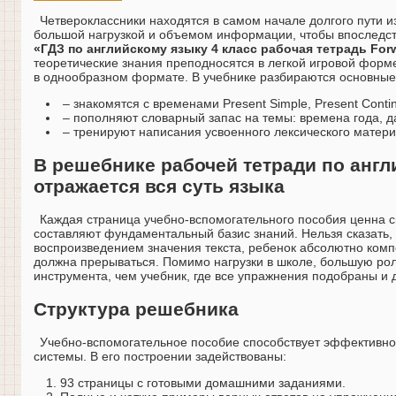
Четвероклассники находятся в самом начале долгого пути и
большой нагрузкой и объемом информации, чтобы впоследств
«ГДЗ по английскому языку 4 класс рабочая тетрадь For
теоретические знания преподносятся в легкой игровой форме
в однообразном формате. В учебнике разбираются основные 
– знакомятся с временами Present Simple, Present Contin
– пополняют словарный запас на темы: времена года, дат
– тренируют написания усвоенного лексического матери
В решебнике рабочей тетради по англ
отражается вся суть языка
Каждая страница учебно-вспомогательного пособия ценна с
составляют фундаментальный базис знаний. Нельзя сказать,
воспроизведением значения текста, ребенок абсолютно компе
должна прерываться. Помимо нагрузки в школе, большую ро
инструмента, чем учебник, где все упражнения подобраны 
Структура решебника
Учебно-вспомогательное пособие способствует эффективно
системы. В его построении задействованы:
93 страницы с готовыми домашними заданиями.