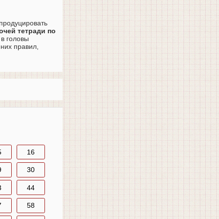
 продуцировать
очей тетради по
 в головы
них правил,
5
16
9
30
3
44
7
58