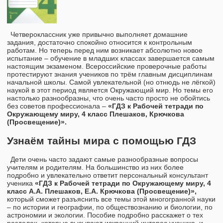
Четвероклассник уже привычно выполняет домашние
задания, достаточно спокойно относится к контрольным
работам. Но теперь перед ним возникает абсолютно новое
испытание – обучение в младших классах завершается самым
настоящим экзаменом. Всероссийские проверочные работы
протестируют знания учеников по трём главным дисциплинам
начальной школы. Самой увлекательной (но отнюдь не лёгкой)
наукой в этот период является Окружающий мир. Но темы его
настолько разнообразны, что очень часто просто не обойтись
без советов профессионала –
«ГДЗ к Рабочей тетради по
Окружающему миру, 4 класс Плешаков, Крючкова
(Просвещение)».
Узнаём тайны мира с помощью ГДЗ
Дети очень часто задают самые разнообразные вопросы
учителям и родителям. На большинство из них более
подробно и увлекательно ответит персональный консультант
ученика
«ГДЗ к Рабочей тетради по Окружающему миру, 4
класс А.А. Плешаков, Е.А. Крючкова (Просвещение)»,
который сможет разъяснить все темы этой многогранной науки
– по истории и географии, по обществознанию и биологии, по
астрономии и экологии. Пособие подробно расскажет о тех