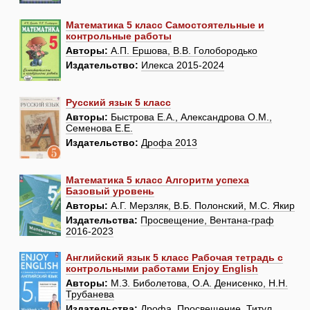
Математика 5 класс Самостоятельные и
контрольные работы
Авторы:
А.П. Ершова, В.В. Голобородько
Издательство:
Илекса 2015-2024
Русский язык 5 класс
Авторы:
Быстрова Е.А., Александрова О.М.,
Семенова Е.Е.
Издательство:
Дрофа 2013
Математика 5 класс Алгоритм успеха
Базовый уровень
Авторы:
А.Г. Мерзляк, В.Б. Полонский, М.С. Якир
Издательства:
Просвещение, Вентана-граф
2016-2023
Английский язык 5 класс Рабочая тетрадь с
контрольными работами Enjoy English
Авторы:
М.З. Биболетова, О.А. Денисенко, Н.Н.
Трубанева
Издательства:
Дрофа, Просвещение, Титул