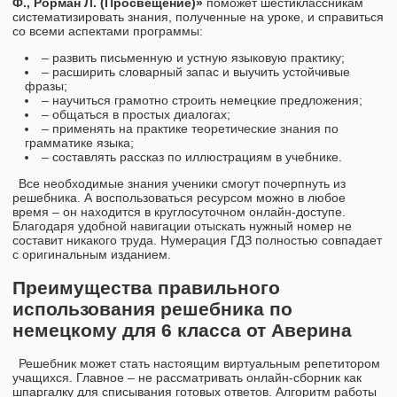
Ф., Рорман Л. (Просвещение)»
поможет шестиклассникам
систематизировать знания, полученные на уроке, и справиться
со всеми аспектами программы:
– развить письменную и устную языковую практику;
– расширить словарный запас и выучить устойчивые
фразы;
– научиться грамотно строить немецкие предложения;
– общаться в простых диалогах;
– применять на практике теоретические знания по
грамматике языка;
– составлять рассказ по иллюстрациям в учебнике.
Все необходимые знания ученики смогут почерпнуть из
решебника. А воспользоваться ресурсом можно в любое
время – он находится в круглосуточном онлайн-доступе.
Благодаря удобной навигации отыскать нужный номер не
составит никакого труда. Нумерация ГДЗ полностью совпадает
с оригинальным изданием.
Преимущества правильного
использования решебника по
немецкому для 6 класса от Аверина
Решебник может стать настоящим виртуальным репетитором
учащихся. Главное – не рассматривать онлайн-сборник как
шпаргалку для списывания готовых ответов. Алгоритм работы