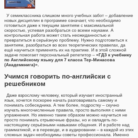
У семиклассника слишком много учебных забот – добавление
новых дисциплин в программе означает, что необходимо
готовиться даже к текущим занятиям с максимальной
скоростью, успевая разобраться со всеми науками. А
контрольная работа может стать неожиданностью и
превратиться в серьёзную проблему. Нужно подготовиться к
занятиям, разобраться во всех теоретических правилах, да
ещё научиться применять их на практике. И в этой сложной
задаче помогает персональный репетитор –
«ГДЗ к учебнику
по Английскому языку для 7 класса Тер-Минасова
(Академкнига)».
Учимся говорить по-английски с
решебником
Даже взрослому человеку, который изучает иностранный
язык, хочется поскорее начать разговаривать самому и
понимать собеседника. А тем более, подростку – скучно
изучать многочисленные правила, просто выполняя с ними
упражнения. Но именно таким образом можно научиться не
просто понимать отрывочные фразы, но и овладеть по-
настоящему серьёзными навыками общения. И в работе над
грамматикой, и в переводе, и в аудировании – в каждой из этих
сложных задач необходимы советы профессионала. Именно