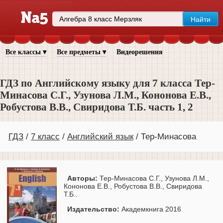
Все классы ▾
Все предметы ▾
Видеорешения
ГДЗ по Английскому языку для 7 класса Тер-
Минасова С.Г., Узунова Л.М., Кононова Е.В.,
Робустова В.В., Свиридова Т.Б. часть 1, 2
ГДЗ
7 класс
Английский язык
Тер-Минасова
Авторы:
Тер-Минасова С.Г., Узунова Л.М.,
Кононова Е.В., Робустова В.В., Свиридова
Т.Б..
Издательство:
Академкнига 2016