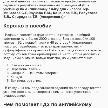
для этой цели авторским коллективом профессиональных
педагогов разработан виртуальный помощник
«ГДЗ к
учебнику по Английскому языку для 7 класса Тер-
Минасова С.Г., Узунова Л.М., Кононова Е.В., Робустова
В.В., Свиридова Т.Б. (Академкнига)».
Коротко о пособии
Издание состоит из двух частей, в которых – в общей
сложности чуть более 2000 страниц. Всего в пособии 100
уроков – 52 в первой части и 48 во второй. Упражнения
помогают разобраться во всех грамматических и
орфографических правилах Работать с заданиями интересно,
потому что тематика ориентирована на то, чтобы работать с
заданиями было не только полезно, но и увлекательно:
О вкусах не спорят.
Перемены в жизни.
Соединённые штаты Америки.
Канада.
Век живи, век учись.
В каждой из тем предлагаются задания по переводу текстов,
умению отвечать на вопросы к ним, а также упражнения по
аудированию.
Чем помогает ГДЗ по английскому