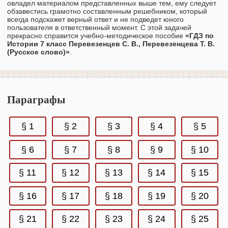
овладел материалом представленных выше тем, ему следует
обзавестись грамотно составленным решебником, который
всегда подскажет верный ответ и не подведет юного
пользователя в ответственный момент. С этой задачей
прекрасно справится учебно-методическое пособие
«ГДЗ по
Истории 7 класс Перевезенцев С. В., Перевезенцева Т. В.
(Русское слово)»
.
Параграфы
§ 1
§ 2
§ 3
§ 4
§ 5
§ 6
§ 7
§ 8
§ 9
§ 10
§ 11
§ 12
§ 13
§ 14
§ 15
§ 16
§ 17
§ 18
§ 19
§ 20
§ 21
§ 22
§ 23
§ 24
§ 25