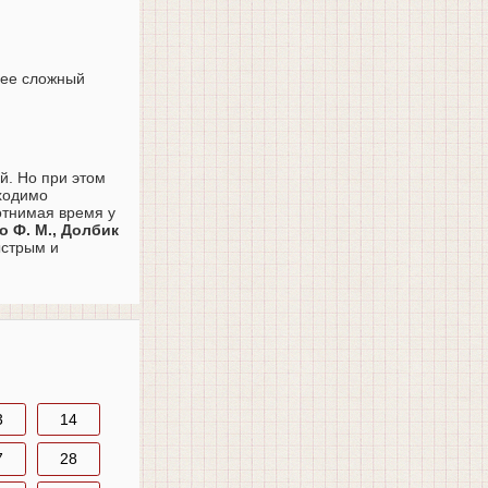
лее сложный
й. Но при этом
бходимо
отнимая время у
о Ф. М., Долбик
ыстрым и
3
14
7
28