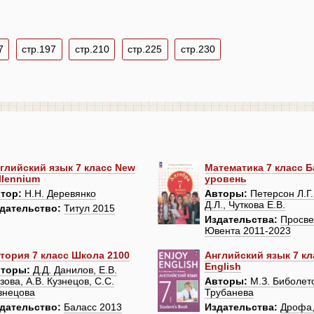
7
стр.197
стр.210
стр.225
стр.230
глийский язык 7 класс New
Математика 7 класс 
llennium
уровень
тор:
Н.Н. Деревянко
Авторы:
Петерсон Л.Г.
Д.Л., Чуткова Е.В.
дательство:
Титул 2015
Издательства:
Просв
Ювента 2011-2023
тория 7 класс Школа 2100
Английский язык 7 кл
English
торы:
Д.Д. Данилов, Е.В.
зова, А.В. Кузнецов, С.С.
Авторы:
М.З. Биболето
знецова
Трубанева
дательство:
Баласс 2013
Издательства:
Дрофа