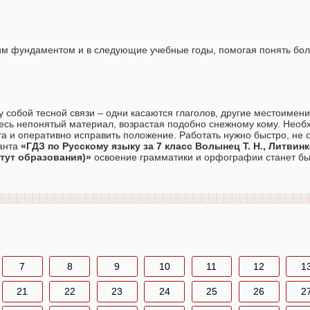
им фундаментом и в следующие учебные годы, помогая понять бо
 собой тесной связи – одни касаются глаголов, другие местоимени
весь непонятый материал, возрастая подобно снежному кому. Нео
та и оперативно исправить положение. Работать нужно быстро, не 
танта
«ГДЗ по Русскому языку за 7 класс Волынец Т. Н., Литвинк
титут образования)»
освоение грамматики и орфографии станет б
7
8
9
10
11
12
1
21
22
23
24
25
26
2