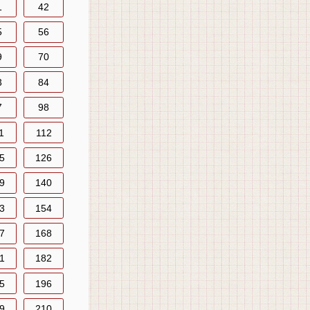
1
42
5
56
9
70
3
84
7
98
1
112
5
126
9
140
3
154
7
168
1
182
5
196
9
210