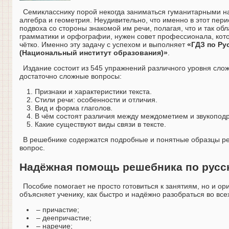
Семикласснику порой некогда заниматься гуманитарными на
алгебра и геометрия. Неудивительно, что именно в этот пер
подвоха со стороны знакомой им речи, полагая, что и так о
грамматики и орфографии, нужен совет профессионала, кото
чётко. Именно эту задачу с успехом и выполняет
«ГДЗ по Ру
(Национальный институт образования)»
.
Издание состоит из 545 упражнений различного уровня сло
достаточно сложные вопросы:
Признаки и характеристики текста.
Стили речи: особенности и отличия.
Вид и форма глаголов.
В чём состоят различия между междометием и звукопод
Какие существуют виды связи в тексте.
В решебнике содержатся подробные и понятные образцы реш
вопрос.
Надёжная помощь решебника по русск
Пособие помогает не просто готовиться к занятиям, но и ор
объясняет ученику, как быстро и надёжно разобраться во всех
– причастие;
– деепричастие;
– наречие;