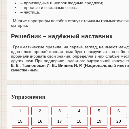
– производные и непроизводные предлоги;
– простые и составные союзы;
– частица.
Многие параграфы пособия станут отличным грамматическ
материал.
Решебник – надёжный наставник
Грамматические правила, на первый взгляд, не имеют между
одна плохо проработанная тема будет накручивать на себя 
проанализировать свои знания, определяя в них слабые мес
других наук. При поддержке надёжного виртуальной консуль
Е. Е., Таяновская И. В., Винник И. Р. (Национальный инс
качественным.
Упражнения
1
2
3
4
5
6
15
16
17
18
19
20