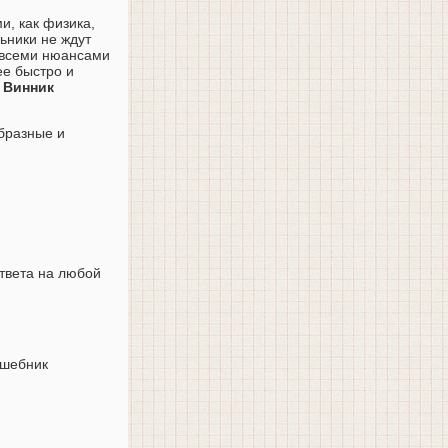
и, как физика,
ьники не ждут
о всеми нюансами
ее быстро и
, Винник
бразные и
твета на любой
ешебник