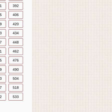
1
392
5
406
9
420
3
434
7
448
1
462
5
476
9
490
3
504
7
518
2
533