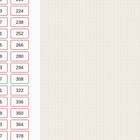
3
224
7
238
1
252
5
266
9
280
3
294
7
308
1
322
5
336
9
350
3
364
7
378