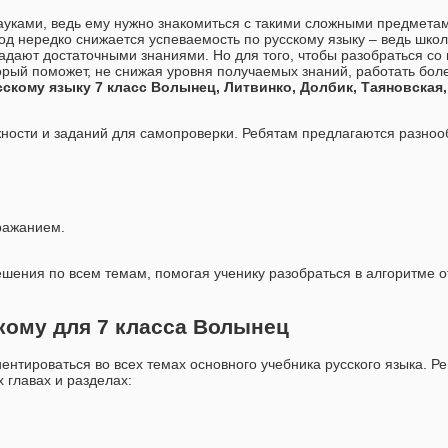
уками, ведь ему нужно знакомиться с такими сложными предметам
иод нередко снижается успеваемость по русскому языку – ведь школ
бладают достаточными знаниями. Но для того, чтобы разобраться с
рый поможет, не снижая уровня получаемых знаний, работать бол
сскому языку 7 класс Волынец, Литвинко, Долбик, Таяновская
жности и заданий для самопроверки. Ребятам предлагаются разноо
ражанием.
ения по всем темам, помогая ученику разобраться в алгоритме о
ому для 7 класса Волынец
иентироваться во всех темах основного учебника русского языка. Р
 главах и разделах: