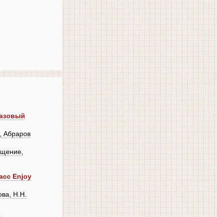
Базовый
, Абраров
ещение,
асс Enjoy
ва, Н.Н.
,