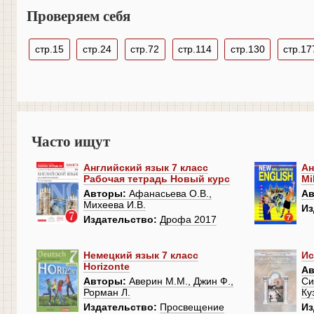
Проверяем себя
стр.15
стр.24
стр.72
стр.114
стр.130
стр.17
Часто ищут
Английский язык 7 класс
Ан
Рабочая тетрадь Новый курс
Mi
Авторы:
Афанасьева О.В.,
Ав
Михеева И.В.
Из
Издательство:
Дрофа 2017
Немецкий язык 7 класс
Ис
Horizonte
Ав
Авторы:
Аверин М.М., Джин Ф.,
Си
Рорман Л.
Ку
Издательство:
Просвещение
Из