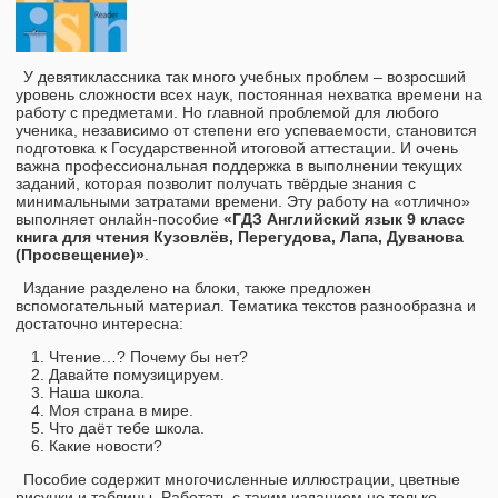
У девятиклассника так много учебных проблем – возросший
уровень сложности всех наук, постоянная нехватка времени на
работу с предметами. Но главной проблемой для любого
ученика, независимо от степени его успеваемости, становится
подготовка к Государственной итоговой аттестации. И очень
важна профессиональная поддержка в выполнении текущих
заданий, которая позволит получать твёрдые знания с
минимальными затратами времени. Эту работу на «отлично»
выполняет онлайн-пособие
«ГДЗ Английский язык 9 класс
книга для чтения Кузовлёв, Перегудова, Лапа, Дуванова
(Просвещение)»
.
Издание разделено на блоки, также предложен
вспомогательный материал. Тематика текстов разнообразна и
достаточно интересна:
Чтение…? Почему бы нет?
Давайте помузицируем.
Наша школа.
Моя страна в мире.
Что даёт тебе школа.
Какие новости?
Пособие содержит многочисленные иллюстрации, цветные
рисунки и таблицы. Работать с таким изданием не только