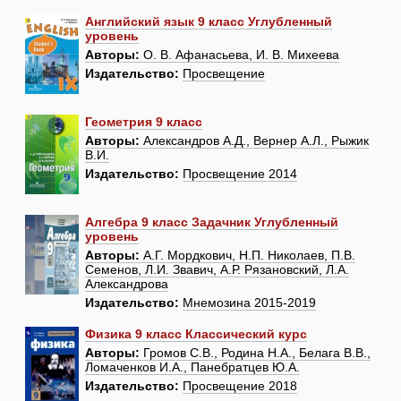
Английский язык 9 класс Углубленный
уровень
Авторы:
О. В. Афанасьева, И. В. Михеева
Издательство:
Просвещение
Геометрия 9 класс
Авторы:
Александров А.Д., Вернер А.Л., Рыжик
В.И.
Издательство:
Просвещение 2014
Алгебра 9 класс Задачник Углубленный
уровень
Авторы:
А.Г. Мордкович, Н.П. Николаев, П.В.
Семенов, Л.И. Звавич, А.Р. Рязановский, Л.А.
Александрова
Издательство:
Мнемозина 2015-2019
Физика 9 класс Классический курс
Авторы:
Громов С.В., Родина Н.А., Белага В.В.,
Ломаченков И.А., Панебратцев Ю.А.
Издательство:
Просвещение 2018