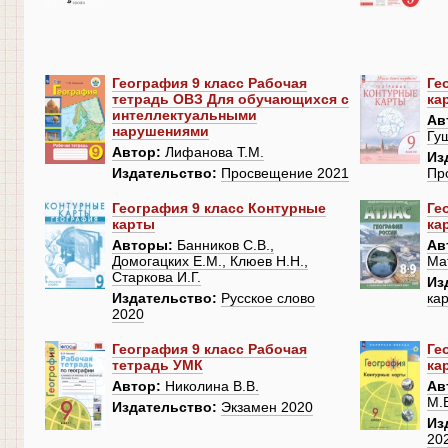
География 9 класс Рабочая
Ге
тетрадь ОВЗ Для обучающихся с
ка
интеллектуальными
Ав
нарушениями
Гущ
Автор:
Лифанова Т.М.
Из
Издательство:
Просвещение 2021
Пр
География 9 класс Контурные
Ге
карты
ка
Авторы:
Банников С.В.,
Ав
Домогацких Е.М., Клюев Н.Н.,
Ма
Старкова И.Г.
Из
Издательство:
Русское слово
ка
2020
География 9 класс Рабочая
Ге
тетрадь УМК
ка
Автор:
Николина В.В.
Ав
М.
Издательство:
Экзамен 2020
Из
20