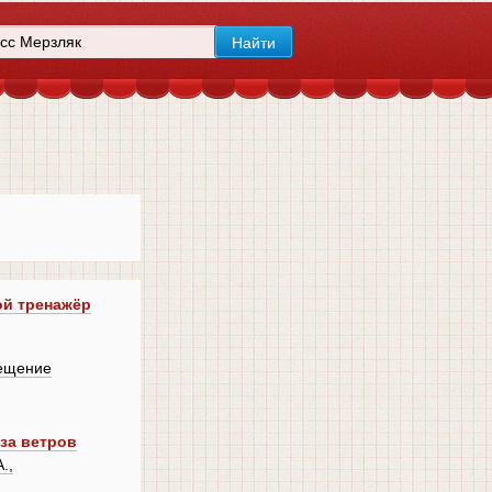
ой тренажёр
ещение
оза ветров
.,