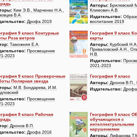
традь
Авторы:
Брилевский М
торы:
Ким Э.В., Марченко Н.А.,
Климович А.В.
зовцев В.А.
Издательство:
Образ
дательство:
Дрофа 2019
воспитание 2019
ография 9 класс Контурные
География 9 класс К
рты Роза ветров
карты
тор:
Таможняя Е.А.
Авторы:
Курбский Н.А.
Приваловский А.Н., Ол
дательство:
Просвещение
Н.В.
21-2023
Издательство:
Просв
2021-2023
ография 9 класс Проверочные
География 9 класс
боты Полярная звезда
Авторы:
Дронов В.П., 
торы:
М.В. Бондарева, И.М.
Издательство:
Дрофа
дловский
дательство:
Просвещение
21-2023
ография 9 класс Рабочая
География 9 класс О
традь
обучающихся с
интеллектуальными
тор:
Дронов В.П.
нарушениями
дательство:
Дрофа 2016
Авторы:
Лифанова Т.М