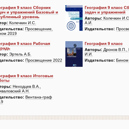
ография 9 класс Сборник
География 9 класс С
дач и упражнений Базовый и
задач и упражнений
лубленный уровень
Авторы:
Колечкин И.С
тор:
Колечкин И.С.
А.И.
дательства:
Просвещение,
Издательство:
Просв
ном 2019
ография 9 класс Рабочая
География 9 класс
традь
Авторы:
Дронов В.П.,
тор:
Эртель А.Б.
И.И.
дательство:
Просвещение 2022
Издательство:
Бином
ография 9 класс Итоговые
боты
торы:
Неходцев В.А.,
иваловский А.Н.
дательство:
Вентана-граф
19