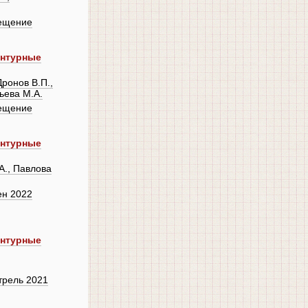
ещение
онтурные
Дронов В.П.,
ьева М.А.
ещение
онтурные
А., Павлова
ен 2022
онтурные
трель 2021