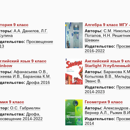
тория 9 класс
Алгебра 9 класс МГУ 
торы:
А.А. Данилов, Л.Г.
Авторы:
С.М. Никольск
сулина
Потапов, Н.Н. Решетник
Шевкин
дательство:
Просвещение
13
Издательство:
Просв
2016-2022
глийский язык 9 класс
Английский язык 9 кл
inbow
Starlight Углубленны
торы:
Афанасьева О.В.,
Авторы:
Баранова К.М.
хеева И.В., Баранова К.М.
Копылова В.В., Мильруд
Эванс В.
дательство:
Дрофа 2016
Издательство:
Просв
2014-2023
мия 9 класс
Геометрия 9 класс
тор:
О.С. Габриелян
Авторы:
Александров А
Вернер А.Л., Рыжик В.И
дательства:
Дрофа,
освещение 2014-2022
Издательство:
Просв
2014