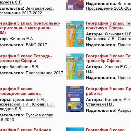
кунова С.Г.
Издательства:
Вентан
дательства:
Вентана-граф,
Просвещение 2016-20
освещение 2017-2022
ография 9 класс Контрольно-
География 9 класс Те
мерительные материалы
практикум Сферы
ИМ)
Авторы:
Ольховая Н.В
тор:
Жижина Е.А.
Протасова И.В., Савел
дательство:
ВАКО 2017
Издательство:
Просв
ография 9 класс Тетрадь-
География 9 класс Те
заменатор Сферы
тренажёр Сферы
тор:
Барабанов В.В.
Авторы:
Ходова Е.С.,
Н.В.
дательство:
Просвещение 2017
Издательство:
Просв
ография 9 класс
География 9 класс П
новационная школа
работы
торы:
Домогацких Е.М.,
Авторы:
Витченко А.Н.,
ксеевский Н.И., Клюев Н.Н.,
Станкевич Н.Г.
лодцов Д.В.
Издательство:
Аверсэ
дательство:
Русское слово
18-2023
ография 9 класс Рабочая
География 9 класс