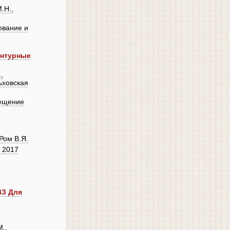
.Н.,
ование и
онтурные
,
ьховская
ещение
Ром В.Я.
 2017
ВЗ Для
.,