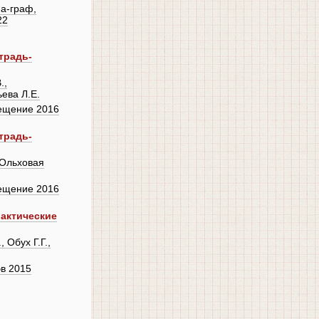
а-граф,
22
традь-
.,
ьева Л.Е.
ещение 2016
традь-
 Ольховая
ещение 2016
рактические
 Обух Г.Г.,
в 2015