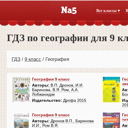
Все классы ▾
В
ГДЗ по географии для 9 к
ГДЗ
9 класс
География
География 9 класс
Ге
зв
Авторы:
В.П. Дронов, И.И.
Баринова, В.Я. Ром, А.А.
Ав
Лобжанидзе
Бо
Издательство:
Дрофа 2015
Из
20
География 9 класс
Ге
те
Авторы:
Дронов В.П., Баринова
И.И., Ром В.Я.
Ав