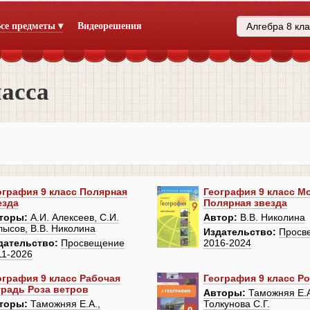
се предметы ▾
Видеорешения
ласса
ография 9 класс Полярная
География 9 класс М
езда
Полярная звезда
торы:
А.И. Алексеев, С.И.
Автор:
В.В. Николина
лысов, В.В. Николина
Издательство:
Просв
дательство:
Просвещение
2016-2024
11-2026
ография 9 класс Рабочая
География 9 класс Р
традь Роза ветров
Авторы:
Таможняя Е.А
торы:
Таможняя Е.А.,
Толкунова С.Г.