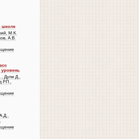
- школе
ий, М.К.
ов, А.В.
ещение
асс
й уровень
, Дули Д.,
 Р.П.,
ещение
.Д.,
.
ещение