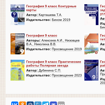
География 9 класс Контурные
Ге
карты
за
уг
Автор:
Карташева Т.А.
Ав
Издательство:
Бином 2019
Из
Би
География 9 класс
Ге
те
Авторы:
Алексеев А.И., Низовцев
В.А., Николина В.В.
Ав
Издательство:
Просвещение 2019
Из
География 9 класс Практические
Ге
работы Полярная звезда
ра
Автор:
Дубинина С.П.
Ав
Пр
Издательство:
Просвещение 2023
Из
20