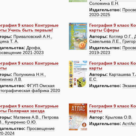
Соломина Е.Н.
Издательство:
Просв
2020-2025
ография 9 класс Контурные
География 9 класс К
рты Учись быть первым!
карты Сферы
торы:
Приваловский А.Н.,
Авторы:
Котляр О.Г., 
ина Т. А.
Савельева Л.Е., Григор
дательства:
Дрофа,
Издательство:
Просв
освещение 2021-2023
2019-2023
ография 9 класс Контурные
География 9 класс К
рты
карты
торы:
Полункина Н.Н.,
Авторы:
Карташева Т.
тиенко Л.В.
Е.С.
дательство:
ФГУП Омская
Издательство:
Экзам
ртографическая фабрика 2020
ография 9 класс Контурные
География 9 класс К
рты Полярная звезда
карты
торы:
Матвеев А.В., Петрова
Автор:
Крылова О.В.
В., Кучеренко О.Ю.
Издательство:
Аст/Ас
дательство:
Просвещение
20-2024