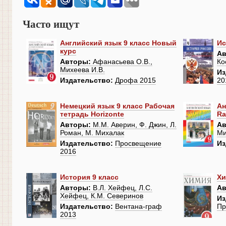
Часто ищут
Английский язык 9 класс Новый
Ис
курс
Ав
Авторы:
Афанасьева О.В.,
Ко
Михеева И.В.
Из
Издательство:
Дрофа 2015
20
Немецкий язык 9 класс Рабочая
Ан
тетрадь Horizonte
Ra
Авторы:
М.М. Аверин, Ф. Джин, Л.
Ав
Роман, М. Михалак
Ми
Издательство:
Просвещение
Из
2016
История 9 класс
Хи
Авторы:
В.Л. Хейфец, Л.С.
Ав
Хейфец, К.М. Северинов
Из
Издательство:
Вентана-граф
Пр
2013