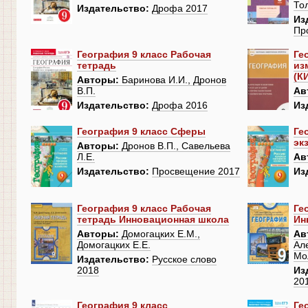
Тол
Издательство:
Дрофа 2017
Из
Пр
География 9 класс Рабочая
Ге
тетрадь
из
(К
Авторы:
Баринова И.И., Дронов
В.П.
Ав
Издательство:
Дрофа 2016
Из
География 9 класс Сферы
Ге
эк
Авторы:
Дронов В.П., Савельева
Л.Е.
Ав
Издательство:
Просвещение 2017
Из
География 9 класс Рабочая
Ге
тетрадь Инновационная школа
Ин
Авторы:
Домогацких Е.М.,
Ав
Домогацких Е.Е.
Але
Мо
Издательство:
Русское слово
2018
Из
20
География 9 класс
Ге