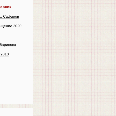
борник
., Сафаров
ещение 2020
 Баринова
 2018