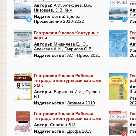
те
Авторы:
А.И. Алексеев, В.А.
Низовцев, Э.В. Ким
Ав
Ни
Издательства:
Дрофа,
Просвещение 2013-2022
Из
География 9 класс Контурные
Ге
карты
ка
Авторы:
Мишняева Е. Ю.,
Ав
Алексеев А.И., Гаврилов О.В.
Из
Издательство:
АСТ-Пресс 2021
20
География 9 класс Рабочая
Ге
тетрадь с контурными картами
ра
УМК
Ав
Авторы:
Баринова И.И., Суслов
Ши
В.Г.
Из
Издательство:
Экзамен 2019
20
География 9 класс Рабочая
Ге
тетрадь с контурными картами
те
Автор:
Сиротин В.И.
Ав
Издательство:
Дрофа 2019
Из