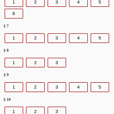
1
2
3
4
5
6
§ 7
1
2
3
4
5
§ 8
1
2
3
§ 9
1
2
3
4
5
§ 10
1
2
3