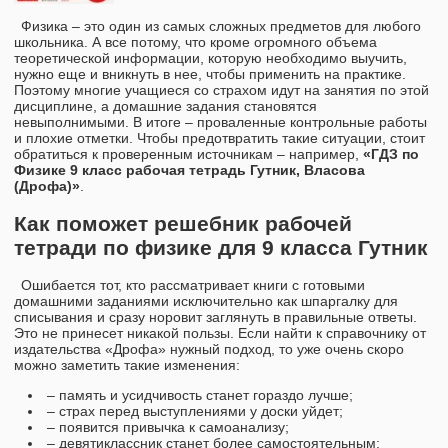
Физика – это один из самых сложных предметов для любого
школьника. А все потому, что кроме огромного объема
теоретической информации, которую необходимо выучить,
нужно еще и вникнуть в нее, чтобы применить на практике.
Поэтому многие учащиеся со страхом идут на занятия по этой
дисциплине, а домашние задания становятся
невыполнимыми. В итоге – проваленные контрольные работы
и плохие отметки. Чтобы предотвратить такие ситуации, стоит
обратиться к проверенным источникам – например,
«ГДЗ по
Физике 9 класс рабочая тетрадь Гутник, Власова
(Дрофа)»
.
Как поможет решебник рабочей
тетради по физике для 9 класса Гутник
Ошибается тот, кто рассматривает книги с готовыми
домашними заданиями исключительно как шпаргалку для
списывания и сразу норовит заглянуть в правильные ответы.
Это не принесет никакой пользы. Если найти к справочнику от
издательства «Дрофа» нужный подход, то уже очень скоро
можно заметить такие изменения:
– память и усидчивость станет гораздо лучше;
– страх перед выступлениями у доски уйдет;
– появится привычка к самоанализу;
– девятиклассник станет более самостоятельным;