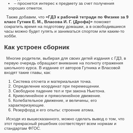
– проснется интерес к предмету за счет получения
хороших отметок.
Также добавим, что
«ГДЗ к рабочей тетради по Физике за 9
класс Гутник Е. М., Власова И. Г. (Дрофа)»
поможет
сократить время на подготовку домашки, а в освободившиеся
часы можно будет гулять и заниматься спортом или каким-то
хобби.
Как устроен сборник
Многие родители, выбирая для своих детей издания с ГДЗ, в
первую очередь обращают внимание на полноту отражения
школьного курса. В издание от авторов Гутника и Власовой
входят такие главы, как:
Система отсчета и материальная точка.
Определение координат при перемещении.
Свободное падение тел и три закона Ньютона.
Криволинейное и прямолинейное движение.
Колебательное движение, и величины, его
характеризующие.
Резерфорд и его опыты: строение атома.
Исходя из вышесказанного, можно сделать вывод о том, что
этот прекрасный решебник соответствует всем нормам и
стандартам ФГОС.