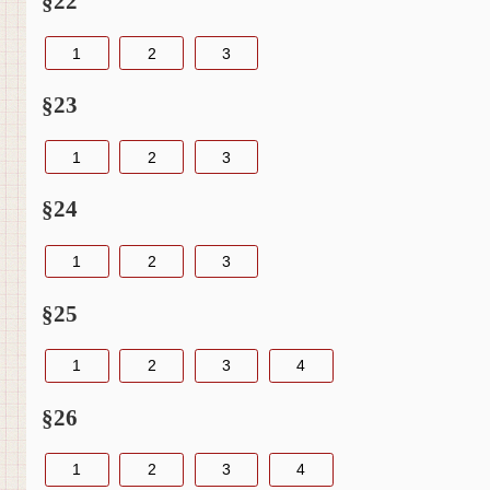
§22
1
2
3
§23
1
2
3
§24
1
2
3
§25
1
2
3
4
§26
1
2
3
4