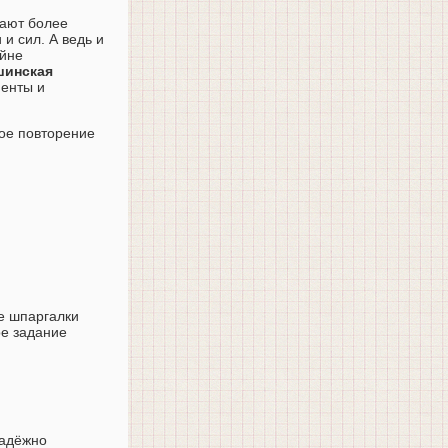
тают более
и сил. А ведь и
айне
шинская
менты и
кое повторение
е шпаргалки
ое задание
надёжно