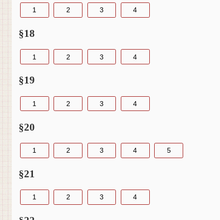
1
2
3
4
§18
1
2
3
4
§19
1
2
3
4
§20
1
2
3
4
5
§21
1
2
3
4