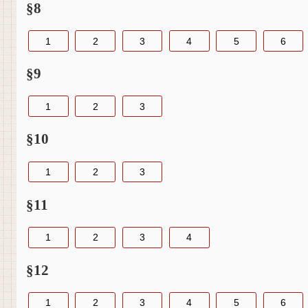
§8
1
2
3
4
5
6
§9
1
2
3
§10
1
2
3
§11
1
2
3
4
§12
1
2
3
4
5
6