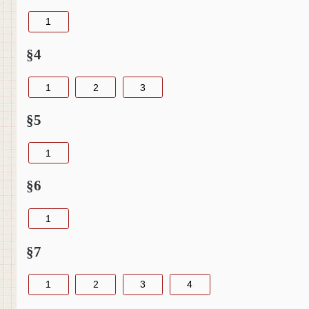
1
§4
1
2
3
§5
1
§6
1
§7
1
2
3
4