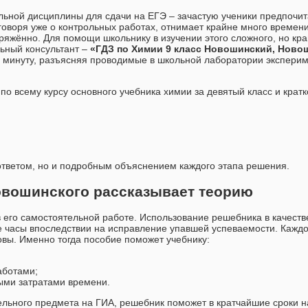
льной дисциплины для сдачи на ЕГЭ – зачастую ученики предпочи
говоря уже о контрольных работах, отнимает крайне много времени 
яжённо. Для помощи школьнику в изучении этого сложного, но кр
ьный консультант –
«ГДЗ по Химии 9 класс Новошинский, Ново
ую минуту, разъясняя проводимые в школьной лаборатории экспери
по всему курсу основного учебника химии за девятый класс и крат
ответом, но и подробным объяснением каждого этапа решения.
Новошинского рассказывает теорию
 его самостоятельной работе. Использование решебника в качеств
е часы впоследствии на исправление упавшей успеваемости. Кажд
овы. Именно тогда пособие поможет учебнику:
аботами;
ыми затратами времени.
ельного предмета на ГИА, решебник поможет в кратчайшие сроки 