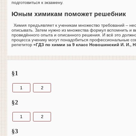
подготовиться к экзамену.
Юным химикам поможет решебник
Химия предъявляет к ученикам множество требований – нео
описывать. Затем нужно из множества формул вспомнить и вы
проведённого опыта и описанного решения. И всё это должн
процесса ученику могут понадобиться профессиональные со
репетитор
«ГДЗ по химии за 9 класс Новошинский И. И., 
§1
1
2
§2
1
2
§3