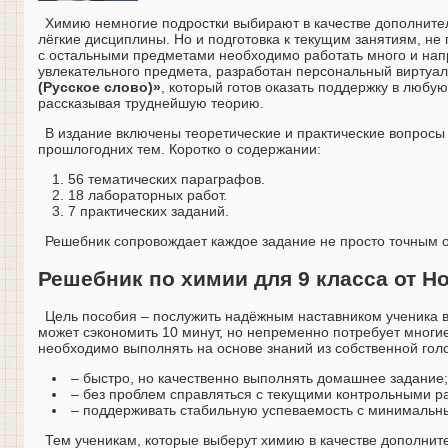
Химию немногие подростки выбирают в качестве дополните
лёгкие дисциплины. Но и подготовка к текущим занятиям, не 
с остальными предметами необходимо работать много и напр
увлекательного предмета, разработан персональный виртуал
(Русское слово)»
, который готов оказать поддержку в люб
рассказывая труднейшую теорию.
В издание включены теоретические и практические вопросы 
прошлогодних тем. Коротко о содержании:
56 тематических параграфов.
18 лабораторных работ.
7 практических заданий.
Решебник сопровождает каждое задание не просто точным 
Решебник по химии для 9 класса от 
Цель пособия – послужить надёжным наставником ученика в
может сэкономить 10 минут, но непременно потребует многи
необходимо выполнять на основе знаний из собственной гол
– быстро, но качественно выполнять домашнее задание;
– без проблем справляться с текущими контрольными р
– поддерживать стабильную успеваемость с минимальн
Тем ученикам, которые выберут химию в качестве дополнит