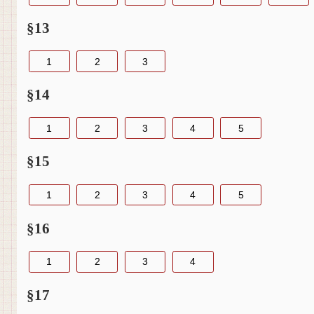
§13
1
2
3
§14
1
2
3
4
5
§15
1
2
3
4
5
§16
1
2
3
4
§17