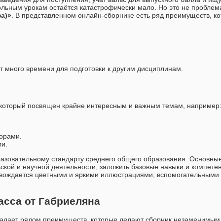
кольным урокам остаётся катастрофически мало. Но это не проблем
а)»
. В представленном онлайн-сборнике есть ряд преимуществ, к
 много времени для подготовки к другим дисциплинам.
, который посвящен крайне интересным и важным темам, например
торами.
ли.
разовательному стандарту среднего общего образования. Основны
ской и научной деятельности, заложить базовые навыки и компете
вождается цветными и яркими иллюстрациями, вспомогательными
асса от Габриеляна
адает рядом преимуществ, которые делают сборник незаменимым