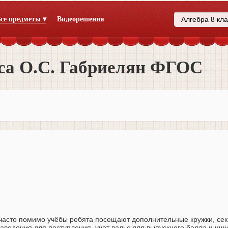
се предметы ▾
Видеорешения
сса О.С. Габриелян ФГОС
асто помимо учёбы ребята посещают дополнительные кружки, сек
аведения для поступления, учат вальс для выпускного балла и ищ