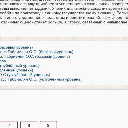
т старшекласснику приобрести уверенность в своих силах, своевр
тоды выполнения заданий. Ученик значительно сократит время на
хобби или подготовку к единому государственному экзамену. Больш
ли иного упражнения к педагогам и репетиторам. Совсем скоро ст
 отличных оценок станет больше, а стресс, связанный с невыполн
(базовый уровень)
асс Габриелян О.С. (базовый уровень)
асс Габриелян О.С. (базовый уровень)
ова
углублённый уровень)
ублённый уровень)
О.С.(углублённый уровень)
асс Габриелян О.С. (углубленный уровень)
7
8
9