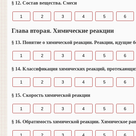
§ 12. Состав вещества. Смеси
1
2
3
4
5
6
Глава вторая. Химические реакции
§ 13. Понятие о химической реакции. Реакции, идущие б
1
2
3
4
5
6
§ 14. Классификация химических реакций, протекающих
1
2
3
4
5
6
§ 15. Скорость химической реакции
1
2
3
4
5
6
§ 16. Обратимость химической реакции. Химическое ра
1
2
3
4
5
6