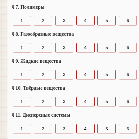
§ 7. Полимеры
1
2
3
4
5
6
§ 8. Газообразные вещества
1
2
3
4
5
6
§ 9. Жидкие вещества
1
2
3
4
5
6
§ 10. Твёрдые вещества
1
2
3
4
5
6
§ 11. Дисперсные системы
1
2
3
4
5
6