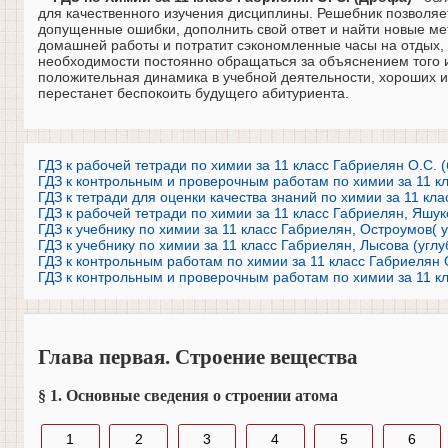
для качественного изучения дисциплины. Решебник позволяе
допущенные ошибки, дополнить свой ответ и найти новые ме
домашней работы и потратит сэкономленные часы на отдых, 
необходимости постоянно обращаться за объяснением того и
положительная динамика в учебной деятельности, хороших и
перестанет беспокоить будущего абитуриента.
ГДЗ к рабочей тетради по химии за 11 класс Габриелян О.С. 
ГДЗ к контрольным и проверочным работам по химии за 11 кл
ГДЗ к тетради для оценки качества знаний по химии за 11 кл
ГДЗ к рабочей тетради по химии за 11 класс Габриелян, Яшук
ГДЗ к учебнику по химии за 11 класс Габриелян, Остроумов( 
ГДЗ к учебнику по химии за 11 класс Габриелян, Лысова (угл
ГДЗ к контрольным работам по химии за 11 класс Габриелян 
ГДЗ к контрольным и проверочным работам по химии за 11 кл
Глава первая. Строение вещества
§ 1. Основные сведения о строении атома
1
2
3
4
5
6