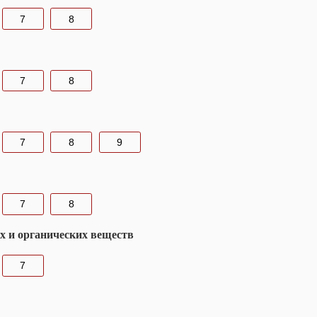
7
8
7
8
7
8
9
7
8
их и органических веществ
7