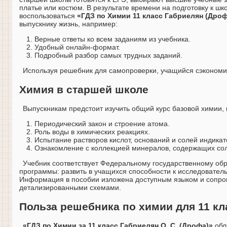
платье или костюм. В результате времени на подготовку к ш
воспользоваться
«ГДЗ по Химии 11 класс Габриелян (Дроф
выпускнику жизнь, например:
Верные ответы ко всем заданиям из учебника.
Удобный онлайн-формат.
Подробный разбор самых трудных заданий.
Используя решебник для самопроверки, учащийся сэкономит
Химия в старшей школе
Выпускникам предстоит изучить общий курс базовой химии
Периодический закон и строение атома.
Роль воды в химических реакциях.
Испытание растворов кислот, оснований и солей индика
Ознакомление с коллекцией минералов, содержащих со
Учебник соответствует Федеральному государственному об
программы: развить в учащихся способности к исследователь
Информация в пособии изложена доступным языком и сопро
детализированными схемами.
Польза решебника по химии для 11 кл
«ГДЗ по Химии за 11 класс Габриелян О. С. (Дрофа)»
обл