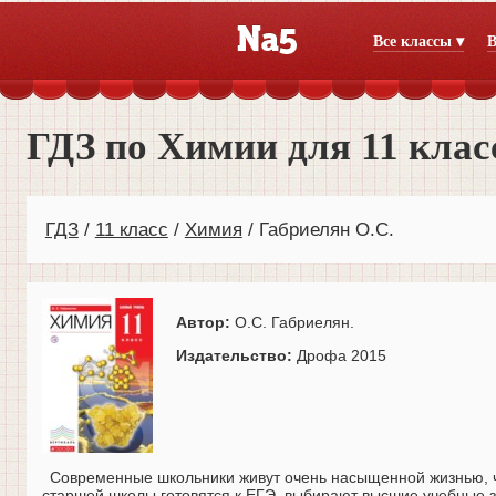
Все классы ▾
В
ГДЗ по Химии для 11 кла
ГДЗ
11 класс
Химия
Габриелян О.С.
Автор:
О.С. Габриелян.
Издательство:
Дрофа 2015
Современные школьники живут очень насыщенной жизнью, ч
старшей школы готовятся к ЕГЭ, выбирают высшие учебные з