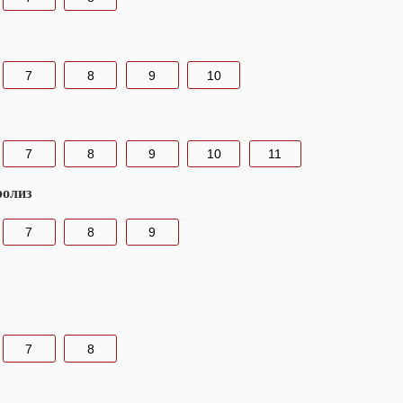
7
8
9
10
7
8
9
10
11
ролиз
7
8
9
7
8