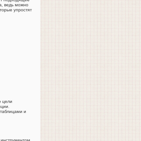
а, ведь можно
оторые упростят
:
е цели
нции.
 таблицами и
 инструментом