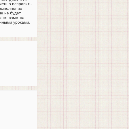
еменно исправить
 выполнение
е не будет
анет заметна
енными уроками,