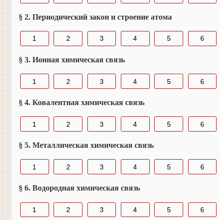
§ 2. Периодический закон и строение атома
1
2
3
4
5
6
§ 3. Ионная химическая связь
1
2
3
4
5
6
§ 4. Ковалентная химическая связь
1
2
3
4
5
6
§ 5. Металлическая химическая связь
1
2
3
4
5
6
§ 6. Водородная химическая связь
1
2
3
4
5
6