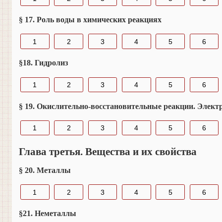
§ 17. Роль воды в химических реакциях
1
2
3
4
5
6
§18. Гидролиз
1
2
3
4
5
6
§ 19. Окислительно-восстановительные реакции. Элект
1
2
3
4
5
6
Глава третья. Вещества и их свойства
§ 20. Металлы
1
2
3
4
5
6
§21. Неметаллы