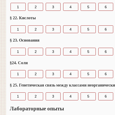
1
2
3
4
5
6
§ 22. Кислоты
1
2
3
4
5
6
§ 23. Основания
1
2
3
4
5
6
§24. Соли
1
2
3
4
5
6
§ 25. Генетическая связь между классами неорганическ
1
2
3
4
5
6
Лабораторные опыты