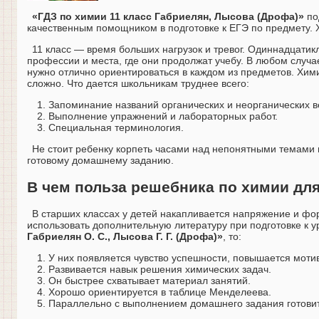
«ГДЗ по химии 11 класс Габриелян, Лысова (Дрофа)»
по
качественным помощником в подготовке к ЕГЭ по предмету. 
11 класс — время больших нагрузок и тревог. Одиннадцатик
профессии и места, где они продолжат учебу. В любом случае
нужно отлично ориентироваться в каждом из предметов. Химия
сложно. Что дается школьникам труднее всего:
Запоминание названий органических и неорганических в
Выполнение упражнений и лабораторных работ.
Специальная терминология.
Не стоит ребенку корпеть часами над непонятными темами 
готовому домашнему заданию.
В чем польза решебника по химии для
В старших классах у детей накапливается напряжение и фо
использовать дополнительную литературу при подготовке к 
Габриелян О. С., Лысова Г. Г. (Дрофа)»
, то:
У них появляется чувство успешности, повышается мотив
Развивается навык решения химических задач.
Он быстрее схватывает материал занятий.
Хорошо ориентируется в таблице Менделеева.
Параллельно с выполнением домашнего задания готовит