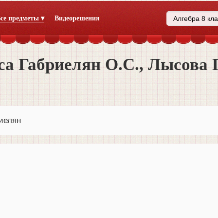
се предметы ▾
Видеорешения
а Габриелян О.С., Лысова Г
иелян