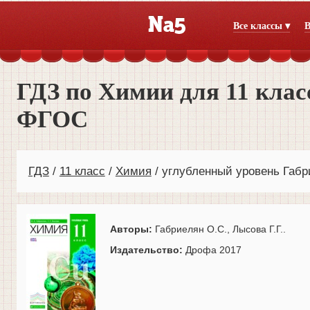
Все классы ▾
В
ГДЗ по Химии для 11 класс
ФГОС
ГДЗ
11 класс
Химия
углубленный уровень Габр
Авторы:
Габриелян О.С., Лысова Г.Г..
Издательство:
Дрофа 2017