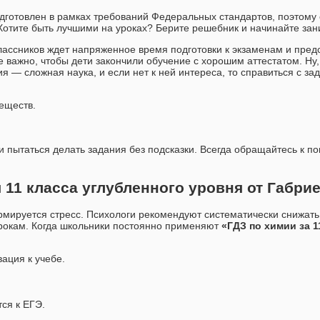
дготовлен в рамках требований Федеральных стандартов, поэтому 
Хотите быть лучшими на уроках? Берите решебник и начинайте зан
лассников ждет напряженное время подготовки к экзаменам и пред
 важно, чтобы дети закончили обучение с хорошим аттестатом. Ну, 
 — сложная наука, и если нет к ней интереса, то справиться с за
еществ.
и пытаться делать задания без подсказки. Всегда обращайтесь к 
 11 класса углубленного уровня от Габри
рмируется стресс. Психологи рекомендуют систематически снижать 
урокам. Когда школьники постоянно применяют
«ГДЗ по химии за 1
ация к учебе.
ся к ЕГЭ.