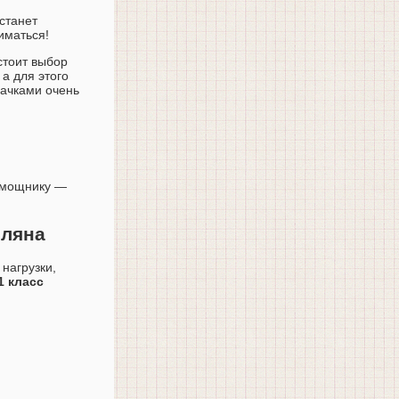
станет
иматься!
стоит выбор
а для этого
дачками очень
помощнику —
еляна
нагрузки,
1 класс