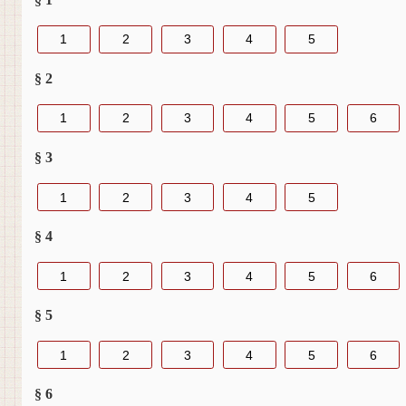
1
2
3
4
5
§ 2
1
2
3
4
5
6
§ 3
1
2
3
4
5
§ 4
1
2
3
4
5
6
§ 5
1
2
3
4
5
6
§ 6