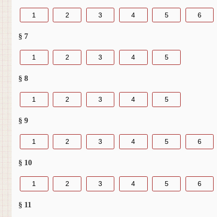
1
2
3
4
5
6
§ 7
1
2
3
4
5
§ 8
1
2
3
4
5
§ 9
1
2
3
4
5
6
§ 10
1
2
3
4
5
6
§ 11