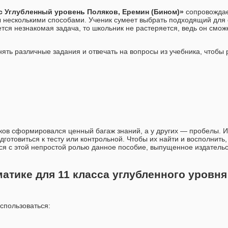
с Углубленный уровень Поляков, Еремин (Бином)»
сопровожда
несколькими способами. Ученик сумеет выбрать подходящий для 
ется незнакомая задача, то школьник не растеряется, ведь он смо
ять различные задания и отвечать на вопросы из учебника, чтобы 
ков сформировался ценный багаж знаний, а у других — пробелы. И
дготовиться к тесту или контрольной. Чтобы их найти и восполнить
я с этой непростой ролью данное пособие, выпущенное издатель
тике для 11 класса углубленного уровня
спользоваться: