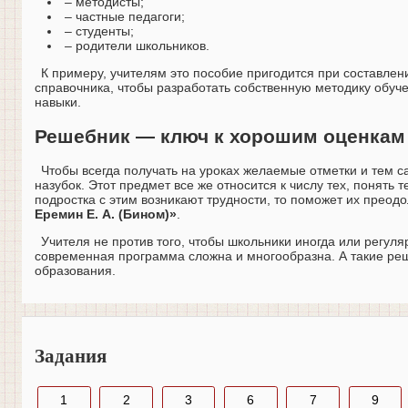
– методисты;
– частные педагоги;
– студенты;
– родители школьников.
К примеру, учителям это пособие пригодится при составлен
справочника, чтобы разработать собственную методику обу
навыки.
Решебник — ключ к хорошим оценкам
Чтобы всегда получать на уроках желаемые отметки и тем 
назубок. Этот предмет все же относится к числу тех, понять
подростка с этим возникают трудности, то поможет их преод
Еремин Е. А. (Бином)»
.
Учителя не против того, чтобы школьники иногда или регул
современная программа сложна и многообразна. А такие реш
образования.
Задания
1
2
3
6
7
9