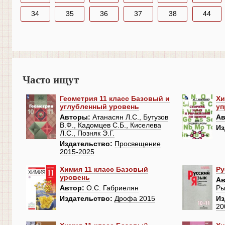
34
35
36
37
38
44
Часто ищут
Геометрия 11 класс Базовый и
Хи
углубленный уровень
уп
Авторы:
Атанасян Л.С., Бутузов
Ав
В.Ф., Кадомцев С.Б., Киселева
Из
Л.С., Позняк Э.Г.
Издательство:
Просвещение
2015-2025
Химия 11 класс Базовый
Ру
уровень
Ав
Автор:
О.С. Габриелян
Ры
Издательство:
Дрофа 2015
Из
20