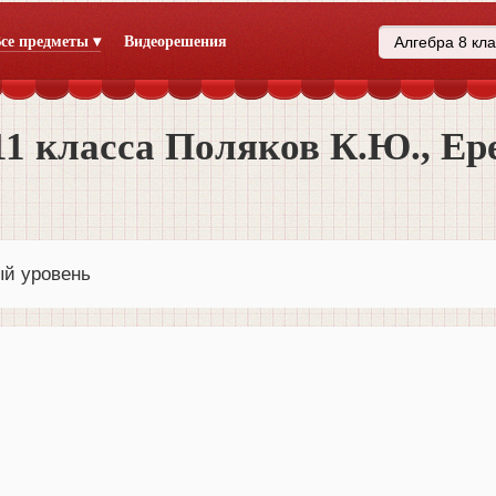
се предметы ▾
Видеорешения
11 класса Поляков К.Ю., Е
ый уровень