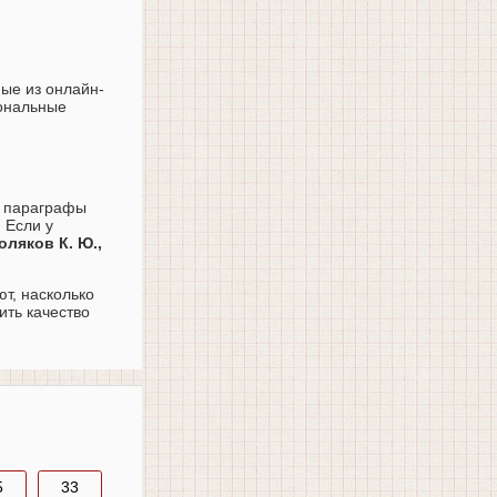
ные из онлайн-
иональные
ь параграфы
 Если у
ляков К. Ю.,
т, насколько
ить качество
5
33