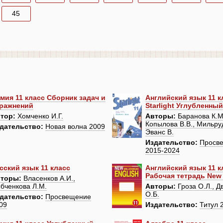
45
мия 11 класс Сборник задач и
Английский язык 11 к
ражнений
Starlight Углубленны
тор:
Хомченко И.Г.
Авторы:
Баранова К.М.
Копылова В.В., Мильруд
дательство:
Новая волна 2009
Эванс В.
Издательство:
Просв
2015-2024
сский язык 11 класс
Английский язык 11 к
Рабочая тетрадь New 
торы:
Власенков А.И.,
бченкова Л.М.
Авторы:
Гроза О.Л., Д
О.Б.
дательство:
Просвещение
09
Издательство:
Титул 