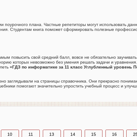
ии поурочного плана. Частные репетиторы могут использовать дан
чения. Студентам книга поможет сформировать полезные професс
самым повысить свой средний балл, вовсе не обязательно заучиват
 теорию которых невозможно без умения решать задачи и уравнения.
олеть
«ГДЗ по информатике за 11 класс Углубленный уровень По
ярно заглядывали на страницы справочника. Они прекрасно понимаю
ебники помогают значительно упростить учебный процесс и улучш
10
11
13
14
15
16
2