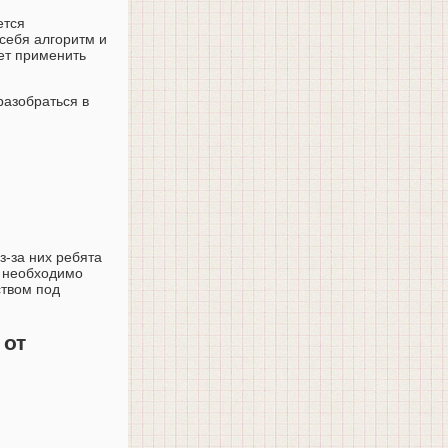
ется
себя алгоритм и
жет применить
разобраться в
з-за них ребята
, необходимо
ством под
 от