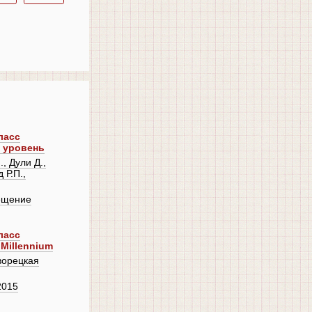
ласс
й уровень
, Дули Д.,
 Р.П.,
ещение
ласс
Millennium
ворецкая
2015