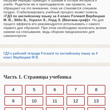
нагрузки нередко приводят к срывам и потере интереса к
учебе. Родители же и преподаватели, как правило, не
обращают на это внимание, пока не становится слишком
поздно. Стабилизировать учебный процесс может помочь
«ГДЗ по английскому языку за 4 класс Forward Вербицкая
М. В., Эббс Б., Уорелл Э., Уорд Э. (Вентана-граф)»
. Но для
пущего эффекта его рекомендуется использовать с самого
первого дня обучения. При этом необходимо исключить всякие
намеки на списывание, ведь сборник предназначен для
самоконтроля.
ГДЗ к рабочей тетради Forward по английскому языку за 4
класс Вербицкая М.В.
Часть 1. Страницы учебника
4
5
6
7
8
9
10
11
12
13